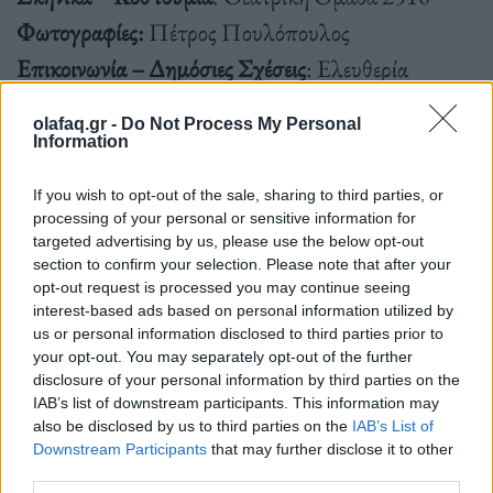
Φωτογραφίες:
Πέτρος Πουλόπουλος
Επικοινωνία – Δημόσιες Σχέσεις
: Ελευθερία
Σακαρέλη
olafaq.gr -
Do Not Process My Personal
Information
If you wish to opt-out of the sale, sharing to third parties, or
processing of your personal or sensitive information for
Παραστάσεις:
targeted advertising by us, please use the below opt-out
section to confirm your selection. Please note that after your
opt-out request is processed you may continue seeing
interest-based ads based on personal information utilized by
Aπό 24/10 -19/12
us or personal information disclosed to third parties prior to
your opt-out. You may separately opt-out of the further
disclosure of your personal information by third parties on the
IAB’s list of downstream participants. This information may
Κάθε Πέμπτη: 21.00
also be disclosed by us to third parties on the
IAB’s List of
Downstream Participants
that may further disclose it to other
(Η παράσταση στις 14 Νοεμβρίου δεν θα
third parties.