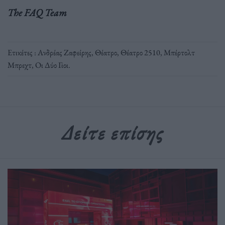
The FAQ Team
Ετικέτες :
Ανδρέας Ζαφείρης
,
Θέατρο
,
Θέατρο 2510
,
Μπέρτολτ
Μπρεχτ
,
Οι Δύο Γιοι
.
Δείτε επίσης