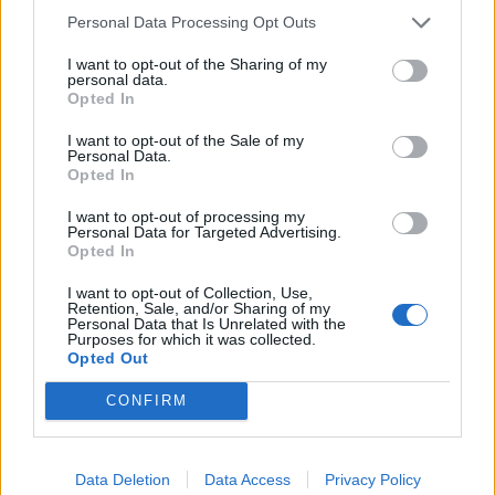
πραγματοποιηθεί )
Personal Data Processing Opt Outs
I want to opt-out of the Sharing of my
personal data.
Τιμές εισιτηρίων:
Opted In
Κανονικό: 12€, Φοιτητικό – Ανέργων – Ατέλεια:
I want to opt-out of the Sale of my
Personal Data.
8€
Opted In
I want to opt-out of processing my
Personal Data for Targeted Advertising.
Opted In
Διάρκεια:
75’
I want to opt-out of Collection, Use,
Retention, Sale, and/or Sharing of my
Personal Data that Is Unrelated with the
Purposes for which it was collected.
ΘΕΑΤΡΟ 2510:
Θεμιστοκλέους 52, Εξάρχεια
Opted Out
(μετρό Ομόνοια)
CONFIRM
Τηλ. Κρατήσεων:
6984757342 , 6887126366,
Data Deletion
Data Access
Privacy Policy