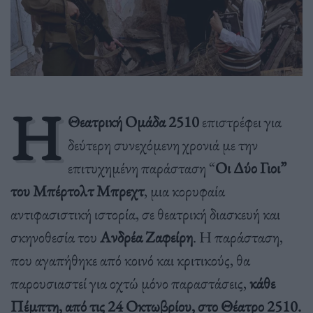
Η
Θεατρική Ομάδα 2510
επιστρέφει για
δεύτερη συνεχόμενη χρονιά με την
επιτυχημένη παράσταση “
Οι Δύο Γιοι”
του Μπέρτολτ Μπρεχτ
, μια κορυφαία
αντιφασιστική ιστορία, σε θεατρική διασκευή και
σκηνοθεσία του
Ανδρέα Ζαφείρη
. Η παράσταση,
που αγαπήθηκε από κοινό και κριτικούς, θα
παρουσιαστεί για οχτώ μόνο παραστάσεις,
κάθε
Πέμπτη, από τις 24 Οκτωβρίου, στο Θέατρο 2510.