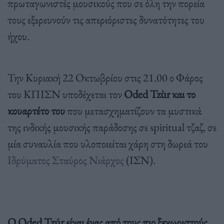
πρωταγωνιστές μουσικούς που σε όλη την πορεία
τους εξερευνούν τις απεριόριστες δυνατότητες του
ήχου.
Την Κυριακή 22 Οκτωβρίου στις 21.00 ο Φάρος
του ΚΠΙΣΝ υποδέχεται τον
Oded Tzùr και το
κουαρτέτο του
που μετασχηματίζουν τα μυστικά
της ινδικής μουσικής παράδοσης σε spiritual τζαζ, σε
μία συναυλία που υλοποιείται χάρη στη δωρεά του
Ιδρύματος Σταύρος Νιάρχος
(ΙΣΝ).
Ο Oded Tzúr είναι ένας από τους πιο ξεχωριστούς