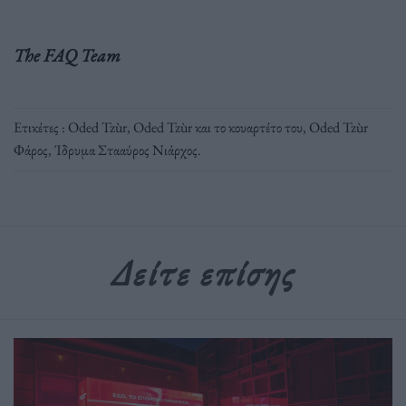
The FAQ Team
Ετικέτες :
Oded Tzùr
,
Oded Tzùr και το κουαρτέτο του
,
Oded Tzùr
Φάρος
,
Ίδρυμα Στααύρος Νιάρχος
.
Δείτε επίσης