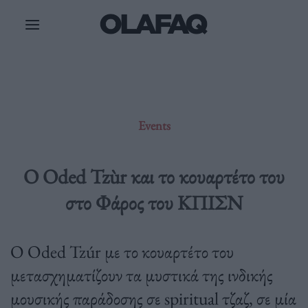
Μετάβαση
στο
περιεχόμενο
Events
Ο Oded Tzùr και το κουαρτέτο του
στο Φάρος του ΚΠΙΣΝ
Ο Oded Tzúr με το κουαρτέτο του
μετασχηματίζουν τα μυστικά της ινδικής
μουσικής παράδοσης σε spiritual τζαζ, σε μία