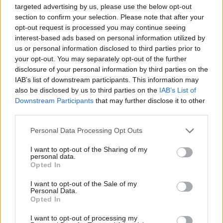
targeted advertising by us, please use the below opt-out
section to confirm your selection. Please note that after your
Με τέσσερις σπουδαίους δίσκους στο ενεργητικό του
opt-out request is processed you may continue seeing
(Like a Great River και Translator’s Notes στην
interest-based ads based on personal information utilized by
us or personal information disclosed to third parties prior to
Εnja Records και Here Be Dragons και Isabela
your opt-out. You may separately opt-out of the further
disclosure of your personal information by third parties on the
στην ECM) ο Oded Tzúr μας φέρνει τη σπουδαία
IAB’s list of downstream participants. This information may
και απολαυστική μουσική του, μη διστάζοντας να
also be disclosed by us to third parties on the
IAB’s List of
Downstream Participants
that may further disclose it to other
εντάξει σ’ αυτήν και σύγχρονα στάνταρντς, όπως το
third parties.
“Can’t Help Falling in Love With You” του Elvis
Personal Data Processing Opt Outs
Presley, μαζί με τους εξαιρετικούς συνεργάτες του
I want to opt-out of the Sharing of my
Nital Herskovits (πιάνο), Πέτρο Κλαμπάνη
personal data.
Opted In
(κοντραμπάσο) και Jonathan Blake (ντραμς).
I want to opt-out of the Sale of my
Personal Data.
Opted In
I want to opt-out of processing my