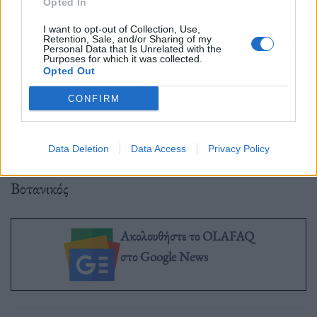
Opted In
Ηλεκτρονικά:
more.com
τηλεφωνικά 211 7700 000
I want to opt-out of Collection, Use,
Retention, Sale, and/or Sharing of my
Personal Data that Is Unrelated with the
Nova | Public | Ευριπίδης | Viva Spot Τεχνόπολης
Purposes for which it was collected.
Opted Out
CONFIRM
ΠΛΥΦΑ
Data Deletion
Data Access
Privacy Policy
Κορυτσάς 39, Αθήνα 10447
Βοτανικός
Ακολουθήστε το OLAFAQ
στο Google News