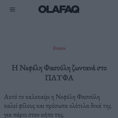
Μετάβαση
στο
περιεχόμενο
Events
Η Νεφέλη Φασούλη ζωντανά στο
ΠΛΥΦΑ
Aυτό το καλοκαίρι η Νεφέλη Φασούλη
καλεί φίλους και πρόσωπα ολότελα δικά της
για πάρτι στον κήπο της.