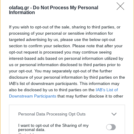
olafaq.gr -
Do Not Process My Personal
Διάρκεια παράστασης: 80’
Information
If you wish to opt-out of the sale, sharing to third parties, or
processing of your personal or sensitive information for
targeted advertising by us, please use the below opt-out
section to confirm your selection. Please note that after your
opt-out request is processed you may continue seeing
Πληροφορίες: Τηλ.: 210 5138067
interest-based ads based on personal information utilized by
us or personal information disclosed to third parties prior to
your opt-out. You may separately opt-out of the further
disclosure of your personal information by third parties on the
Εισιτήρια: 12€ γενική είσοδος
IAB’s list of downstream participants. This information may
also be disclosed by us to third parties on the
IAB’s List of
Downstream Participants
that may further disclose it to other
third parties.
Personal Data Processing Opt Outs
Ειδική προσφορά:
Ενιαίο εισιτήριο και για τις 4 παραστάσεις -20% * Η
I want to opt-out of the Sharing of my
personal data.