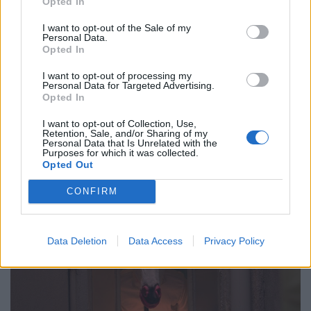
προσφορά ισχύει μόνο για τηλεφωνικές κρατήσεις ή
Opted In
αγορά από το ταμείο του Θεάτρου.
I want to opt-out of the Sale of my
Personal Data.
Opted In
I want to opt-out of processing my
Ηλεκτρονική Προπώληση: More.com
Personal Data for Targeted Advertising.
Opted In
https://www.more.com/theater/festival/mpizzzzz-
I want to opt-out of Collection, Use,
off-off-athens/encore/
Retention, Sale, and/or Sharing of my
Personal Data that Is Unrelated with the
Purposes for which it was collected.
Opted Out
CONFIRM
Data Deletion
Data Access
Privacy Policy