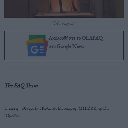
“Μονόκερως”
Ακολουθήστε το OLAFAQ
στο Google News
The FAQ Team
Ετικέτες :
Θέατρο Επί Κολωνώ
,
Μονόκερως
,
ΜΠΙΖΖΖ
,
ομάδα
"Ομάδα"
.