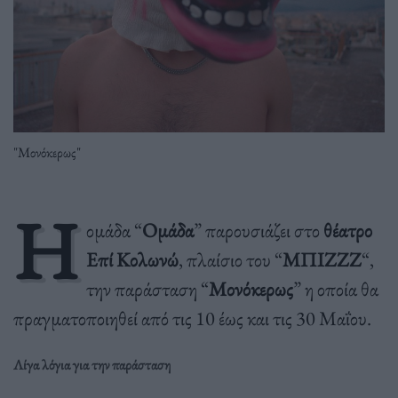
"Μονόκερως"
H
ομάδα “
Ομάδα
” παρουσιάζει στο
θέατρο
Επί Κολωνώ
, πλαίσιο του “
ΜΠΙΖΖΖ
“,
την παράσταση “
Μονόκερως
” η οποία θα
πραγματοποιηθεί από τις 10 έως και τις 30 Μαΐου.
Λίγα λόγια για την παράσταση