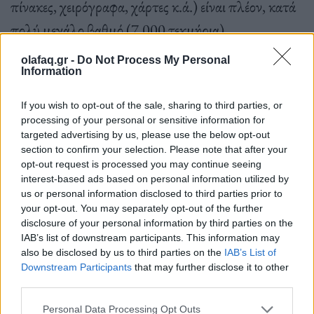
πίνακες, χειρόγραφα, χάρτες κ.ά.) είναι πλέον, κατά
πολύ μεγάλο βαθμό (7.000 τεκμήρια)
καταγεγραμμένο ψηφιακά, τεκμηριωμένο και
olafaq.gr -
Do Not Process My Personal
Information
ταξινομημένο στο ψηφιακό αρχείο/αποθετήριο,
διευκολύνοντας την πρόσβαση του κοινού σε αυτό,
If you wish to opt-out of the sale, sharing to third parties, or
μέσω της διαδικτυακής πύλης του. Το «
Ψηφιακό
processing of your personal or sensitive information for
targeted advertising by us, please use the below opt-out
Μουσείο
» δίνει τη δυνατότητα στον επισκέπτη να
section to confirm your selection. Please note that after your
περιηγηθεί στο υλικό, επιλέγοντας θεματική κατά
opt-out request is processed you may continue seeing
interest-based ads based on personal information utilized by
είδος ή χρονολογική ταξινόμηση. Μέσω αυτού του
us or personal information disclosed to third parties prior to
your opt-out. You may separately opt-out of the further
νέου τρόπου συνομιλίας μπορούν να οργανώνονται
disclosure of your personal information by third parties on the
εικονικές εκθέσεις από τους επιμελητές,
IAB’s list of downstream participants. This information may
also be disclosed by us to third parties on the
IAB’s List of
προσβάσιμες μέσω του διαδικτύου.
Downstream Participants
that may further disclose it to other
third parties.
Personal Data Processing Opt Outs