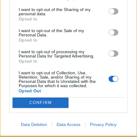
I want to opt-out of the Sharing of my
personal data.
Το Μουσείο εισέρχεται ανανεωμένο στη δεύτερη
Opted In
50ετία από της ιδρύσεώς του, όπως δηλώνει σχετικά
I want to opt-out of the Sale of my
Personal Data.
ο Πρόεδρος του Δ.Σ. του, κ. Αντώνιος Γ. Βογιατζής,
Opted In
ο οποίος στην τελετή παρουσίασης του έργου έδωσε
I want to opt-out of processing my
Personal Data for Targeted Advertising.
ιδιαίτερη βαρύτητα στη συνεισφορά του Μουσείου
Opted In
της Πόλεως των Αθηνών στα πολιτιστικά δρώμενα
I want to opt-out of Collection, Use,
Retention, Sale, and/or Sharing of my
της πρωτεύουσας, στη διάσωση πολύτιμου
Personal Data that Is Unrelated with the
Purposes for which it was collected.
κομματιού της πολιτιστικής ιστορίας μας, όπως και
Opted Out
στην επόμενη ημέρα του, η οποία είναι και ψηφιακή,
CONFIRM
καθώς εξελίσσεται και αξιοποιεί ψηφιακά εργαλεία
για να προσφέρει κάθε μορφής επίσκεψη.
Data Deletion
Data Access
Privacy Policy