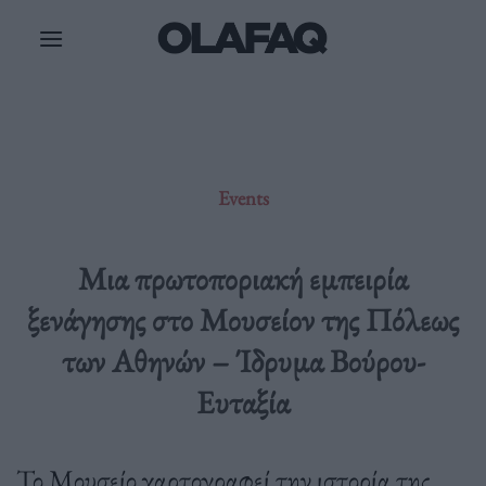
Μετάβαση
στο
περιεχόμενο
Events
Μια πρωτοποριακή εμπειρία
ξενάγησης στο Μουσείον της Πόλεως
των Αθηνών – Ίδρυμα Βούρου-
Ευταξία
Το Μουσείο χαρτογραφεί την ιστορία της