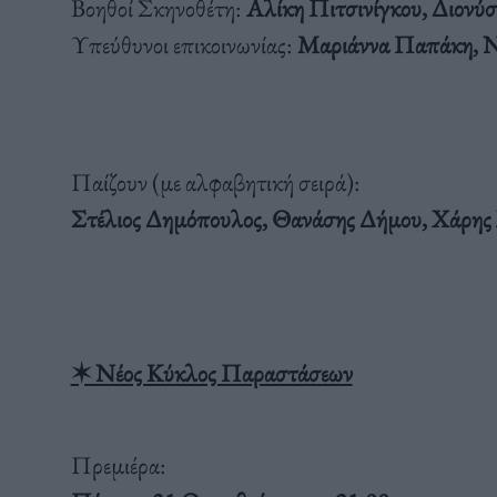
Βοηθοί Σκηνοθέτη:
Αλίκη Πιτσινίγκου, Διονύ
Υπεύθυνοι επικοινωνίας:
Μαριάννα Παπάκη, Ν
Παίζουν (με αλφαβητική σειρά):
Στέλιος Δημόπουλος, Θανάσης Δήμου, Χάρης
✶ Νέος Κύκλος Παραστάσεων
Πρεμιέρα: