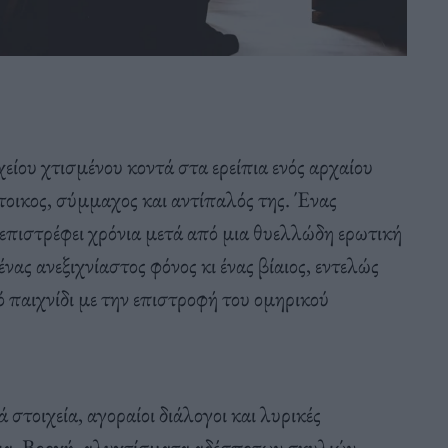
χείου χτισμένου κοντά στα ερείπια ενός αρχαίου
οικος, σύμμαχος και αντίπαλός της. Ένας
πιστρέφει χρόνια μετά από μια θυελλώδη ερωτική
νας ανεξιχνίαστος φόνος κι ένας βίαιος, εντελώς
 παιχνίδι με την επιστροφή του ομηρικού
 στοιχεία, αγοραίοι διάλογοι και λυρικές
ια. Βροχή, αλυχτίσματα αδέσποτων σκυλιών,