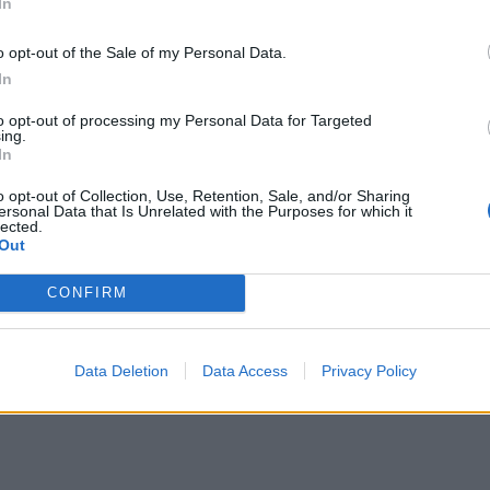
In
o opt-out of the Sale of my Personal Data.
In
οί και συνάμα τρυφεροί, με μια γυμνή ποιητικότητα
to opt-out of processing my Personal Data for Targeted
τη σκηνή την αλήθεια της εποχής τους. Ζούνε τη
ing.
In
 να την καθαγιάζουν και την κρίνουν χωρίς να την
o opt-out of Collection, Use, Retention, Sale, and/or Sharing
τραγούδι για τους έρωτες που χάθηκαν και τους
ersonal Data that Is Unrelated with the Purposes for which it
lected.
αι γι’ αυτά που γεννιούνται. Για τις ήττες και τις
Out
CONFIRM
Data Deletion
Data Access
Privacy Policy