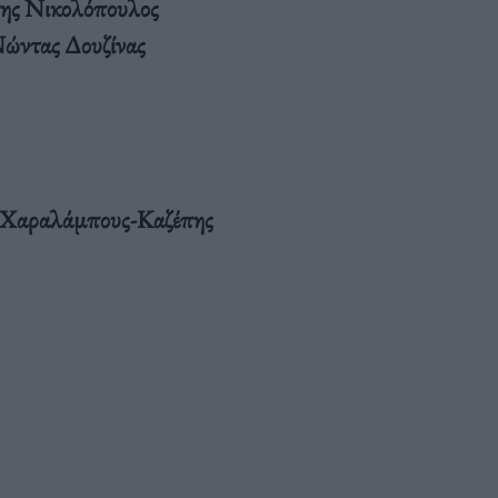
σης Νικολόπουλος
ώντας Δουζίνας
 Χαραλάμπους-Καζέπης