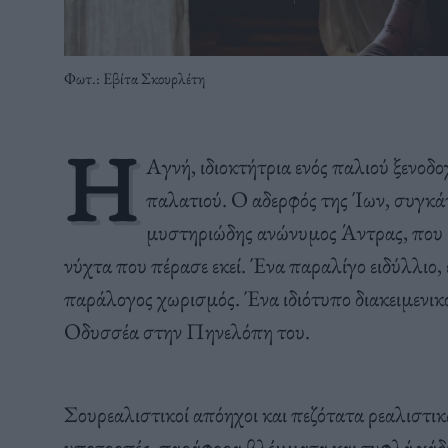
Φωτ.: Εβίτα Σκουρλέτη
Η
Αγνή, ιδιοκτήτρια ενός παλιού ξενοδο
παλατιού. Ο αδερφός της Ίων, συγκάτ
μυστηριώδης ανώνυμος Άντρας, που ε
νύχτα που πέρασε εκεί. Ένα παραλίγο ειδύλλιο, έ
παράλογος χωρισμός. Ένα ιδιότυπο διακειμενικό
Οδυσσέα στην Πηνελόπη του.
Σουρεαλιστικοί απόηχοι και πεζότατα ρεαλιστικά
υποτροπές, παράφορα βλέμματα και τυφλά χάδ