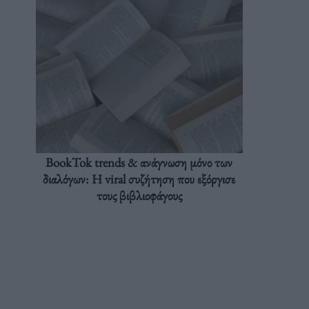
BookTok trends & ανάγνωση μόνο των
διαλόγων: Η viral συζήτηση που εξόργισε
τους βιβλιοφάγους