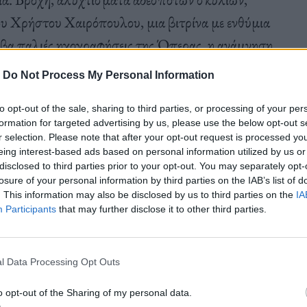
ου Χρήστου Χαιρόπουλου, μια βιτρίνα με ενθύμια
βα παλιές ηχογραφήσεις της Όπερας, η ανάμνηση
ιωτικοί οδηγοί…
-
Do Not Process My Personal Information
to opt-out of the sale, sharing to third parties, or processing of your per
formation for targeted advertising by us, please use the below opt-out s
r selection. Please note that after your opt-out request is processed y
υ «Μάθε να φεύγω» είναι ένα ακατάτακτο έργο
eing interest-based ads based on personal information utilized by us or
disclosed to third parties prior to your opt-out. You may separately opt-
 είδος του μπουλβάρ, άλλοτε με το ψυχολογικό
losure of your personal information by third parties on the IAB’s list of
ρίου κι άλλοτε με τα παλιά, αισθηματικά ρομάντσα
. This information may also be disclosed by us to third parties on the
IA
Participants
that may further disclose it to other third parties.
ναι δράμα, κρατάει σφιχτά το χέρι της κωμωδίας.
l Data Processing Opt Outs
o opt-out of the Sharing of my personal data.