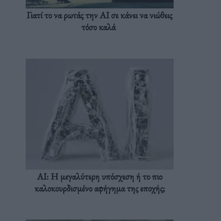
Γιατί το να ρωτάς την AI σε κάνει να νιώθεις
τόσο καλά
AI: Η μεγαλύτερη υπόσχεση ή το πιο
καλοκουρδισμένο αφήγημα της εποχής;