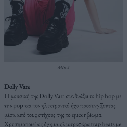
MiRA
Dolly Vara
Η μουσική της Dolly Vara συνδυάζει το hip hop με
την pop και τον ηλεκτρονικό ήχο προσεγγίζοντας
μέσα από τους στίχους της το queer βίωμα.
Χρησιμοποιεί ως όχημα ηλεκτροφόρα trap beats με