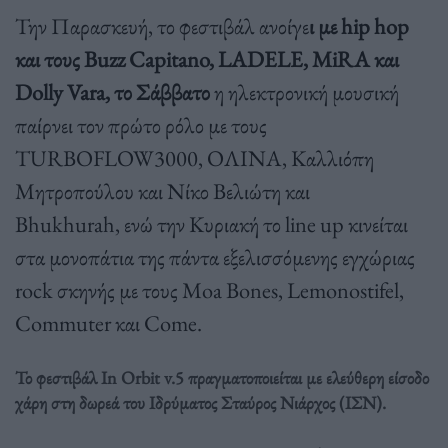
Την Παρασκευή, το φεστιβάλ ανοίγε
ι με hip hop
και τους Buzz Capitano, LADELE, MiRA και
Dolly Vara, το Σάββατο
η ηλεκτρονική μουσική
παίρνει τον πρώτο ρόλο με τους
TURBOFLOW3000, ΟΛΙΝΑ, Καλλιόπη
Μητροπούλου και Νίκο Βελιώτη και
Bhukhurah, ενώ την Κυριακή το line up κινείται
στα μονοπάτια της πάντα εξελισσόμενης εγχώριας
rock σκηνής με τους Moa Bones, Lemonostifel,
Commuter και Come.
Το φεστιβάλ In Orbit v.5 πραγματοποιείται με ελεύθερη είσοδο
χάρη στη δωρεά του Ιδρύματος Σταύρος Νιάρχος (ΙΣΝ).