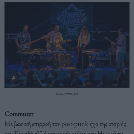
Lemonostifel
Commuter
Με βασική επιρροή τον post-punk ήχο της σκηνής
του Καναδά αλλά και το νέο ρεύμα του Ηνωμένου