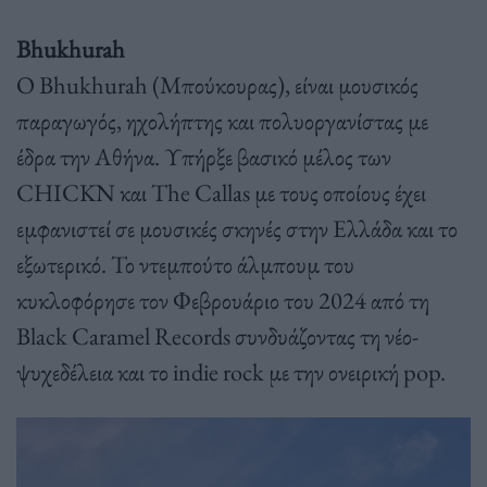
Bhukhurah
Ο Bhukhurah (Μπούκουρας), είναι µουσικός
παραγωγός, ηχολήπτης και πολυοργανίστας µε
έδρα την Αθήνα. Υπήρξε βασικό μέλος των
CHICKN και The Callas με τους οποίους έχει
εμφανιστεί σε μουσικές σκηνές στην Ελλάδα και το
εξωτερικό. Το ντεμπούτο άλμπουμ του
κυκλοφόρησε τον Φεβρουάριο του 2024 από τη
Black Caramel Records συνδυάζοντας τη νέο-
ψυχεδέλεια και το indie rock με την ονειρική pop.