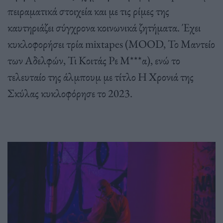
πειραματικά στοιχεία και με τις ρίμες της
καυτηριάζει σύγχρονα κοινωνικά ζητήματα. Έχει
κυκλοφορήσει τρία mixtapes (MOOD, Το Μαντείο
των Αδελφών, Τι Κοιτάς Ρε Μ***α), ενώ το
τελευταίο της άλμπουμ με τίτλο Η Χρονιά της
Σκύλας κυκλοφόρησε το 2023.