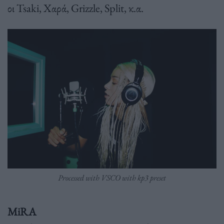
οι Tsaki, Χαρά, Grizzle, Split, κ.α.
Processed with VSCO with kp3 preset
MiRA