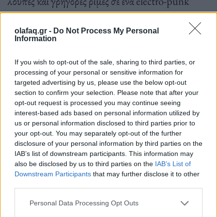
λούπες και γρήγορες ρίμες σε ένα electro-punk
ιδίωμα με synth-pop αισθητική και ελληνικό στίχο.
Ένα -εκτός πλαισίου- ηχητικό μείγμα
olafaq.gr -
Do Not Process My Personal
Information
ηχογραφημένο με λάπτοπ και κινητά που κάνει τα
πόδια να πετάνε.
If you wish to opt-out of the sale, sharing to third parties, or
processing of your personal or sensitive information for
targeted advertising by us, please use the below opt-out
section to confirm your selection. Please note that after your
opt-out request is processed you may continue seeing
interest-based ads based on personal information utilized by
us or personal information disclosed to third parties prior to
your opt-out. You may separately opt-out of the further
disclosure of your personal information by third parties on the
IAB’s list of downstream participants. This information may
also be disclosed by us to third parties on the
IAB’s List of
Downstream Participants
that may further disclose it to other
third parties.
Personal Data Processing Opt Outs