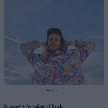
Bhukhurah
Κυριακή 6 Οκτωβρίου | Rock