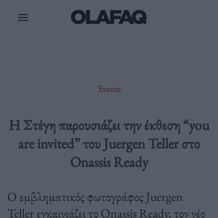
Μετάβαση
στο
περιεχόμενο
Events
Η Στέγη παρουσιάζει την έκθεση “you
are invited” του Juergen Teller στο
Onassis Ready
Ο εμβληματικός φωτογράφος Juergen
Teller εγκαινιάζει το Onassis Ready, τον νέο