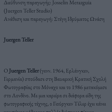
Διεύθυνση παραγωγής: Josselin Merazguia
(Juergen Teller Studio)
Ανάθεση και παραγωγή: Στέγη Ιδρύματος Ωνάση
Juergen Teller
Ο
Juergen Teller
(γενν. 1964, Ερλάνγκεν,
Γερμανία) σπούδασε στη Βαυαρική Κρατική Σχολή
Φωτογραφίας στο Μόναχο και το 1986 μετακόμισε
στο Λονδίνο. Με μια καριέρα σε διάφορα είδη της
φωτογραφικής τέχνης, ο Γιούργκεν Τέλερ έχει κάνει
καμπάνιες μόδας για πολλές διάσημες φίρμες,