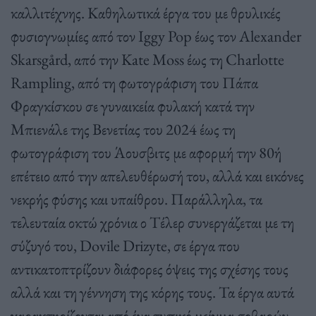
καλλιτέχνης. Καθηλωτικά έργα του με θρυλικές
φυσιογνωμίες από τον Iggy Pop έως τον Alexander
Skarsgård, από την Kate Moss έως τη Charlotte
Rampling, από τη φωτογράφιση του Πάπα
Φραγκίσκου σε γυναικεία φυλακή κατά την
Μπιενάλε της Βενετίας του 2024 έως τη
φωτογράφιση του Άουσβιτς με αφορμή την 80ή
επέτειο από την απελευθέρωσή του, αλλά και εικόνες
νεκρής φύσης και υπαίθρου. Παράλληλα, τα
τελευταία οκτώ χρόνια ο Τέλερ συνεργάζεται με τη
σύζυγό του, Dovile Drizyte, σε έργα που
αντικατοπτρίζουν διάφορες όψεις της σχέσης τους
αλλά και τη γέννηση της κόρης τους. Τα έργα αυτά
χαρακτηρίζονται από ένα τυπικό μείγμα σοβαρών,