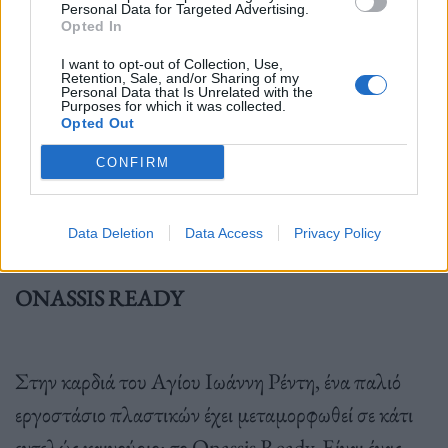
Personal Data for Targeted Advertising.
Μουσείο του Λούβρου (Παρίσι) και η National
Opted In
Portrait Gallery (Λονδίνο). Ο Τέλερ έχει εκδώσει
I want to opt-out of Collection, Use,
Retention, Sale, and/or Sharing of my
πάνω από 60 βιβλία και ήταν καθηγητής
Personal Data that Is Unrelated with the
Purposes for which it was collected.
φωτογραφίας στην Ακαδημία Καλών Τεχνών της
Opted Out
Νυρεμβέργης από το 2014 έως το 2019.
CONFIRM
Data Deletion
Data Access
Privacy Policy
ONASSIS READY
Στην καρδιά του Αγίου Ιωάννη Ρέντη, ένα παλιό
εργοστάσιο πλαστικών έχει μεταμορφωθεί σε κάτι
εντελώς καινούριο: το Onassis Ready. Είναι ένας