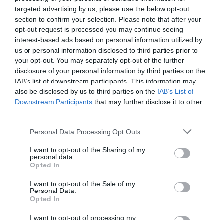
Bundeskunstalle της Βόνης (2016), στο Martin-
targeted advertising by us, please use the below opt-out
Gropius-Bau του Βερολίνου (2017), στο Μουσείο
section to confirm your selection. Please note that after your
opt-out request is processed you may continue seeing
Σύγχρονης Τέχνης Garage στη Μόσχα (2018), στο
interest-based ads based on personal information utilized by
us or personal information disclosed to third parties prior to
T-10/SKP-S του Πεκίνου (2021), στο Grand Palais
your opt-out. You may separately opt-out of the further
Éphémère στο Παρίσι (2023), στην Τριενάλε του
disclosure of your personal information by third parties on the
IAB’s list of downstream participants. This information may
Μιλάνου (2024) και στην Galleria degli Antichi
also be disclosed by us to third parties on the
IAB’s List of
στη Σαμπιονέτα της Ιταλίας (2025). Το 2007, του
Downstream Participants
that may further disclose it to other
third parties.
ζητήθηκε να εκπροσωπήσει την Ουκρανία ως ένας
Personal Data Processing Opt Outs
από τους πέντε καλλιτέχνες στην 52η Μπιενάλε της
Βενετίας. Οι φωτογραφίες του έχουν αποκτηθεί από
I want to opt-out of the Sharing of my
personal data.
πολλές διεθνείς συλλογές, όπως από το Centre
Opted In
Pompidou (Παρίσι), το Fondation Cartier pour
I want to opt-out of the Sale of my
Personal Data.
l’art Contemporain (Παρίσι), το International
Opted In
Center for Photography (Νέα Υόρκη), το
I want to opt-out of processing my