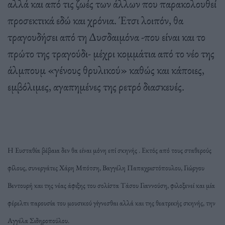
αλλά και από τις ζωές των άλλων που παρακολουθεί
προσεκτικά εδώ και χρόνια. Έτσι λοιπόν, θα
τραγουδήσει από τη Δυσδαιμόνα -που είναι και το
πρώτο της τραγούδι- μέχρι κομμάτια από το νέο της
άλμπουμ «γένους θρυλικού» καθώς και κάποιες,
εμβόλιμες, αγαπημένες της ρετρό διασκευές.
Η Ευσταθία βέβαια δεν θα είναι μόνη επί σκηνής . Εκτός από τους σταθερούς
φίλους, συνεργάτες Χάρη Μπότση, Βαγγέλη Παπαχριστόπουλου, Γιώργου
Βεντουρή και της νέας άφιξης του σολίστα Τάσου Γιαννούση, φιλοξενεί και μία
φέρελπι παρουσία του μουσικού γίγνεσθαι αλλά και της θεατρικής σκηνής, την
Αγγέλα Σιδηροπούλου.