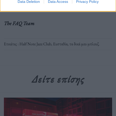
Data Deletion
Data Access
Privacy Policy
The FAQ Team
Ετικέτες :
Half Note Jazz Club
,
Ευσταθία
,
τα δικά μου μπλουζ
.
Δείτε επίσης