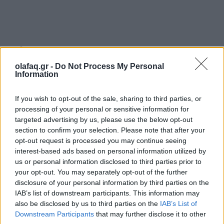
Info
ΕΥΣΤΑΘΙΑ – ΤΑ ΔΙΚΑ ΜΟΥ ΜΠΛΟΥΖ
olafaq.gr -
Do Not Process My Personal
Information
TETAΡΤΗ 21 ΦΕΒΡΟΥΑΡΙΟΥ Έναρξη 21:30
Half Note Jazz Club Τριβωνιανού 17, Μετς | 210
If you wish to opt-out of the sale, sharing to third parties, or
processing of your personal or sensitive information for
9213310
targeted advertising by us, please use the below opt-out
Τιμές εισιτηρίων: από 10 €
section to confirm your selection. Please note that after your
opt-out request is processed you may continue seeing
Προπώληση εισιτηρίων
εδώ
interest-based ads based on personal information utilized by
us or personal information disclosed to third parties prior to
www.halfnote.gr Πληροφορίες: 210 9213310
your opt-out. You may separately opt-out of the further
disclosure of your personal information by third parties on the
IAB’s list of downstream participants. This information may
also be disclosed by us to third parties on the
IAB’s List of
*Τα τραπέζια είναι τεσσάρων ατόμων. Οι θεατές
Downstream Participants
that may further disclose it to other