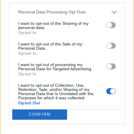
μπορούν να κάνουν κράτηση σε κάθε τραπέζι όσες
third parties.
θέσεις επιθυμούν λαμβάνοντας υπ’ όψιν τους, ότι αν
Personal Data Processing Opt Outs
δεν αγοράσουν ολόκληρο το τραπέζι (4 εισιτήρια) θα
I want to opt-out of the Sharing of my
personal data.
κάθονται μαζί με άλλους.
Opted In
*Στην τιμή του εισιτηρίου δεν περιλαμβάνεται ποτό
I want to opt-out of the Sale of my
ούτε είναι υποχρεωτική η κατανάλωση.
Personal Data.
Opted In
*Με την αγορά του εισιτηρίου δεν εξασφαλίζετε
I want to opt-out of processing my
συγκεκριμένο τραπέζι αλλά μόνο τη ζώνη που έχετε
Personal Data for Targeted Advertising.
Opted In
επιλέξει.
I want to opt-out of Collection, Use,
Retention, Sale, and/or Sharing of my
Personal Data that Is Unrelated with the
Purposes for which it was collected.
Opted Out
Ακολουθήστε το OLAFAQ
CONFIRM
στο Google News