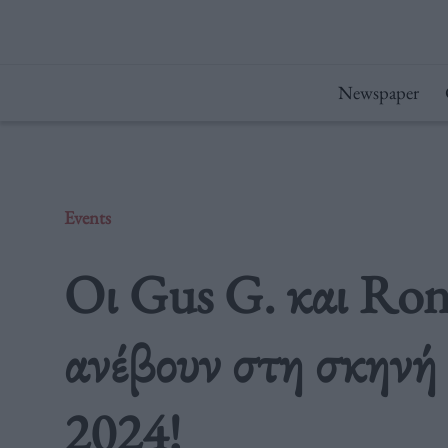
Μετάβαση
στο
περιεχόμενο
Newspaper
Events
Οι Gus G. και Ro
ανέβουν στη σκηνή
2024!