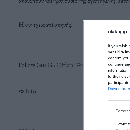
ακουστούν και τραγούδια της αγαπημένης μπάν
Η συνέχεια επί σκηνής!
olafaq.gr 
If you wish 
sensitive in
confirm you
Follow Gus G.:
Official Website
|
Facebook
|
continue se
information 
further disc
participants
Downstream 
➪ Info
Persona
I want t