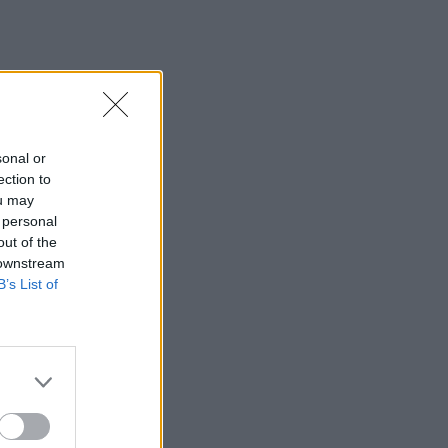
sonal or
ection to
ou may
 personal
out of the
 downstream
B’s List of