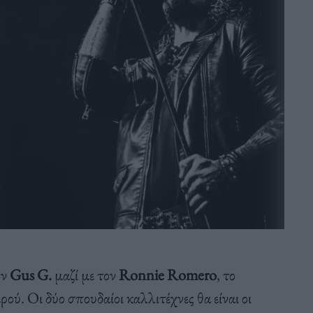
ον
Gus G.
μαζί με τον
Ronnie Romero
, το
ύ. Οι δύο σπουδαίοι καλλιτέχνες θα είναι οι