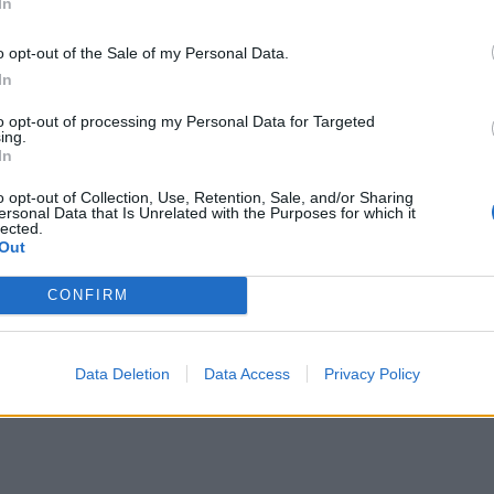
και για περιορισμένο αριθμό. Οι επόμενες φάσεις
In
o opt-out of the Sale of my Personal Data.
In
to opt-out of processing my Personal Data for Targeted
εισιτηρίων, προς 90€. Στη συγκεκριμένη
ing.
In
ς παροχές:
o opt-out of Collection, Use, Retention, Sale, and/or Sharing
ersonal Data that Is Unrelated with the Purposes for which it
lected.
Out
CONFIRM
με stands &s tools για όλους
Data Deletion
Data Access
Privacy Policy