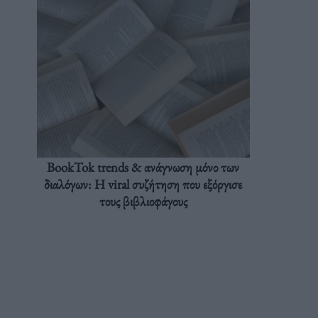
BookTok trends & ανάγνωση μόνο των
διαλόγων: Η viral συζήτηση που εξόργισε
τους βιβλιοφάγους