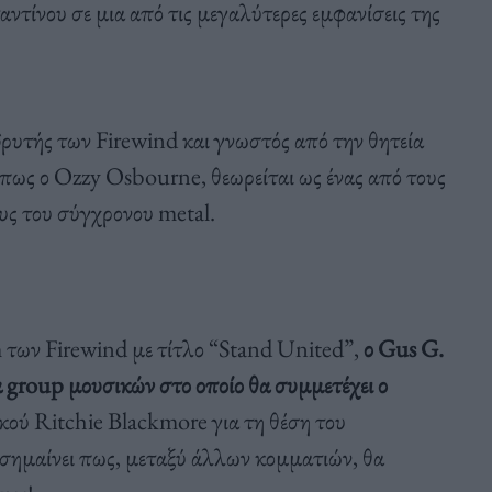
τίνου σε μια από τις μεγαλύτερες εμφανίσεις της
Ιδρυτής των Firewind και γνωστός από την θητεία
όπως ο Ozzy Osbourne, θεωρείται ως ένας από τους
υς του σύγχρονου metal.
των Firewind με τίτλο “Stand United”,
ο Gus G.
α group μουσικών στο οποίο θα συμμετέχει ο
ικού Ritchie Blackmore για τη θέση του
σημαίνει πως, μεταξύ άλλων κομματιών, θα