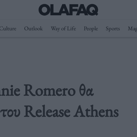
Culture
Outlook
Way of Life
People
Sports
Mag
nnie Romero θα
 του Release Athens