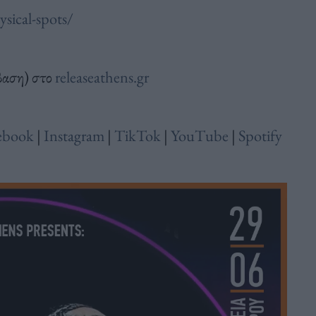
sical-spots/
βαση) στο
releaseathens.gr
ebook
|
Instagram
|
TikTok
|
YouTube
|
Spotify