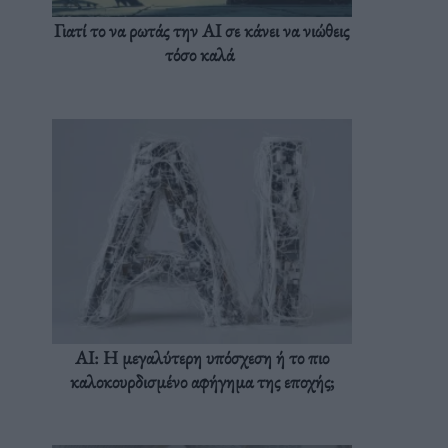
Γιατί το να ρωτάς την AI σε κάνει να νιώθεις
τόσο καλά
AI: Η μεγαλύτερη υπόσχεση ή το πιο
καλοκουρδισμένο αφήγημα της εποχής;