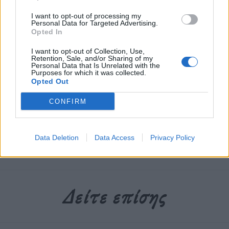
Ακολουθήστε το OLAFAQ
στο Google News
I want to opt-out of processing my
Personal Data for Targeted Advertising.
Opted In
I want to opt-out of Collection, Use,
Retention, Sale, and/or Sharing of my
Personal Data that Is Unrelated with the
Purposes for which it was collected.
Opted Out
The FAQ Team
CONFIRM
Ετικέτες :
PHAEX
,
Κέρκυρα
.
Data Deletion
Data Access
Privacy Policy
Δείτε επίσης