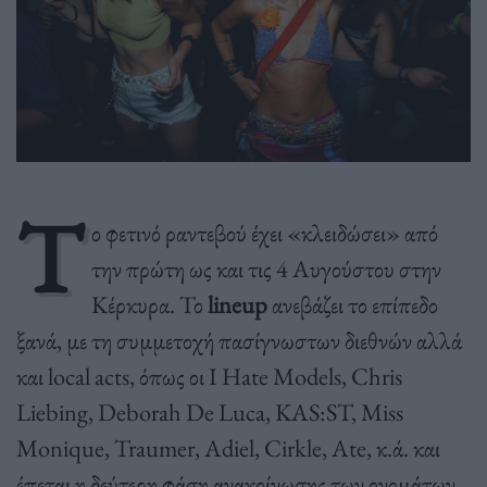
Τ
ο φετινό ραντεβού έχει «κλειδώσει» από
την πρώτη ως και τις 4 Αυγούστου στην
Κέρκυρα. Το
lineup
ανεβάζει το επίπεδο
ξανά, με τη συμμετοχή πασίγνωστων διεθνών αλλά
και local acts, όπως οι I Hate Models, Chris
Liebing, Deborah De Luca, KAS:ST, Miss
Monique, Traumer, Adiel, Cirkle, Ate, κ.ά. και
έπεται η δεύτερη φάση ανακοίνωσης των ονομάτων.