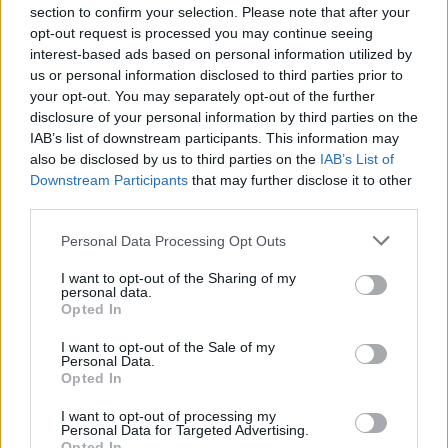
Πρεμιέρα: Πέμπτη 8 Φεβρουαρίου 2024 έως
section to confirm your selection. Please note that after your
Κυριακή 18 Φεβρουαρίου 2024
opt-out request is processed you may continue seeing
interest-based ads based on personal information utilized by
us or personal information disclosed to third parties prior to
your opt-out. You may separately opt-out of the further
Ημέρες & ώρες παραστάσεων: Πέμπτη έως
disclosure of your personal information by third parties on the
IAB’s list of downstream participants. This information may
Κυριακή στις 21:00
also be disclosed by us to third parties on the
IAB’s List of
Downstream Participants
that may further disclose it to other
third parties.
Τιμές εισιτηρίων: €12 Ενιαίο, €5 Ατέλειες / Κάρτα
Personal Data Processing Opt Outs
Ανεργίας (διατίθενται αποκλειστικά στα ταμεία του
I want to opt-out of the Sharing of my
personal data.
θεάτρου)
Opted In
I want to opt-out of the Sale of my
Personal Data.
Διάρκεια: 60 λεπτά
Opted In
I want to opt-out of processing my
Personal Data for Targeted Advertising.
Opted In