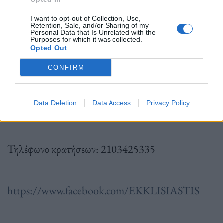
Χώρος: ΒΙΟS Main
I want to opt-out of Collection, Use,
Retention, Sale, and/or Sharing of my
Personal Data that Is Unrelated with the
Purposes for which it was collected.
Διεύθυνση: Πειραιώς 84, Αθήνα
Opted Out
CONFIRM
Προπώληση
Data Deletion
Data Access
Privacy Policy
εισιτηρίων:
https://www.more.com/theater/ekklisias
Τηλέφωνο κρατήσεων: 2103425335
https://www.facebook.com/EKKLISIASTIS