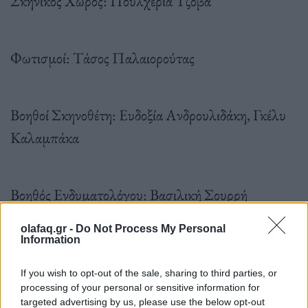
Σκηνικός Χώρος: Πουλχερία Τζόβα
Φωτισμοί: Τάσος Παλαιορούτας
Βοηθοί Σκηνοθέτη: Ευδοξία Ανδρουλιδάκη, Γκέλυ
Καλαμπάκα
Βοηθός Ενδυματολόγου: Βασιλική Σουρρή
olafaq.gr -
Do Not Process My Personal
Information
ΠΛΗΡΟΦΟΡΙΕΣ
If you wish to opt-out of the sale, sharing to third parties, or
processing of your personal or sensitive information for
targeted advertising by us, please use the below opt-out