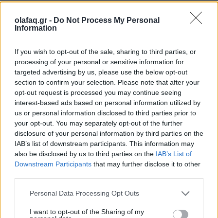
olafaq.gr -
Do Not Process My Personal
Information
ΔΗΜΟΤΙΚΗ ΑΓΟΡΑ ΚΥΨΕΛΗΣ
If you wish to opt-out of the sale, sharing to third parties, or
processing of your personal or sensitive information for
targeted advertising by us, please use the below opt-out
section to confirm your selection. Please note that after your
Ακολουθήστε το OLAFAQ
opt-out request is processed you may continue seeing
interest-based ads based on personal information utilized by
στο Google News
us or personal information disclosed to third parties prior to
your opt-out. You may separately opt-out of the further
disclosure of your personal information by third parties on the
IAB’s list of downstream participants. This information may
also be disclosed by us to third parties on the
IAB’s List of
Downstream Participants
that may further disclose it to other
The FAQ Team
third parties.
Personal Data Processing Opt Outs
Ετικέτες :
&Beyond
,
dj set
,
Δημοτική Αγορά Κυψέλης
.
I want to opt-out of the Sharing of my