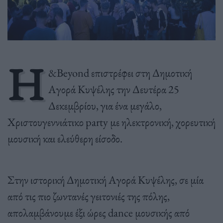
Η
&Beyond επιστρέφει στη Δημοτική
Αγορά Κυψέλης την Δευτέρα 25
Δεκεμβρίου, για ένα μεγάλο,
Χριστουγεννιάτικο party με ηλεκτρονική, χορευτική
μουσική και ελεύθερη είσοδο.
Στην ιστορική Δημοτική Αγορά Κυψέλης, σε μία
από τις πιο ζωντανές γειτονιές της πόλης,
απολαμβάνουμε έξι ώρες dance μουσικής από