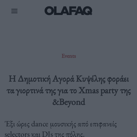
Μετάβαση
στο
περιεχόμενο
Events
H Δημοτική Αγορά Κυψέλης φοράει
τα γιορτινά της για το Xmas party της
&Beyond
Έξι ώρες dance μουσικής από επιφανείς
selectors και DJs της πόλης.