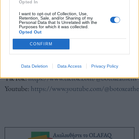
Opted In
I want to opt-out of Collection, Use,
Retention, Sale, and/or Sharing of my
Για περισσότερες πληροφορίες, κρατήσεις και
Personal Data that Is Unrelated with the
Purposes for which it was collected.
ενημερώσεις, ακολουθήστε μας:
Opted Out
CONFIRM
Instagram:
instagram.com/botoxeathens
Facebook:
https://www.facebook.com/botoxeathe
Data Deletion
Data Access
Privacy Policy
TikTok:
https://www.tiktok.com/@botoxeathens
Youtube:
https://www.youtube.com/@botoxeathe
Ακολουθήστε το OLAFAQ