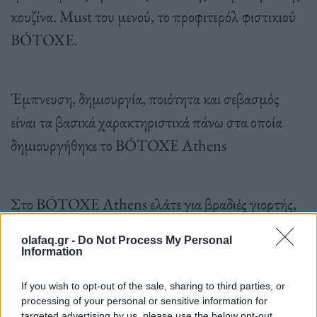
κουζίνα. Μust του μενού, το προφιτερόλ φιστικιού
BÓTOXE.
Έμπνευση, δημιουργία, ποιότητα και σεβασμός
είναι τα βασικά χαρακτηριστικά πάνω στα οποία
δημιουργήθηκε το BÓTOXE Athens
Στο BÓTOXE Athens ελάτε για βραδιές γιορτής,
γεύσης και ρυθμού, γαστρονομικών και μουσικών
olafaq.gr -
Do Not Process My Personal
αποκαλύψεων!
Information
If you wish to opt-out of the sale, sharing to third parties, or
processing of your personal or sensitive information for
targeted advertising by us, please use the below opt-out