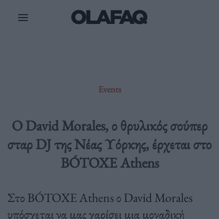
Μετάβαση
στο
περιεχόμενο
Events
Ο David Morales, ο θρυλικός σούπερ
σταρ DJ της Νέας Υόρκης, έρχεται στο
BÓTOXE Athens
Στο BÓTOXE Athens ο David Morales
υπόσχεται να μας χαρίσει μια μοναδική