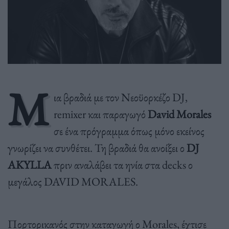
Μ
ια βραδιά με τον Νεοϋορκέζο DJ,
remixer και παραγωγό
David Morales
σε ένα πρόγραμμα όπως μόνο εκείνος
γνωρίζει να συνθέτει. Τη βραδιά θα ανοίξει ο
DJ
AKYLLA
πριν αναλάβει τα ηνία στα decks ο
μεγάλος DAVID MORALES.
Πορτορικανός στην καταγωγή ο Morales, έχτισε