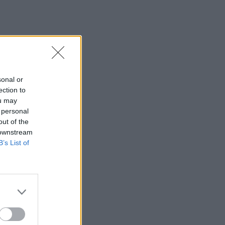
sonal or
ection to
ou may
 personal
out of the
 downstream
B’s List of