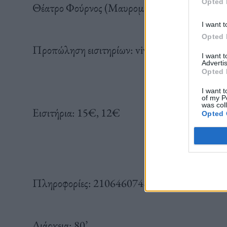
Opted 
Θέατρο Φούρνος (Μαυρομιχάλη 168, Αθήνα)
I want t
Opted 
Προπώληση εισιτηρίων: viva.gr & more.gr
I want 
Advertis
Opted 
I want t
of my P
was col
Εισιτήρια: 15€, 12€
Opted 
Πληροφορίες: 2106460748
Διάρκεια: 80’