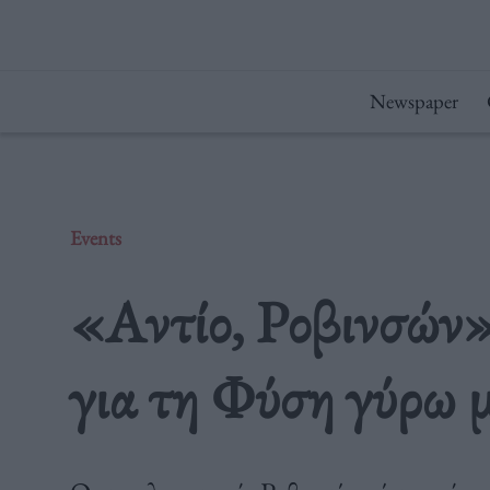
Μετάβαση
στο
περιεχόμενο
Newspaper
Events
«Αντίο, Ροβινσών
για τη Φύση γύρω μ