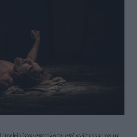
meleia (που αποτελείται από ανάπηρους και μη