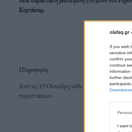
Κορτάσαρ.
olafaq.gr 
If you wish 
sensitive in
confirm you
continue se
Πληροφορίες
information 
further disc
participants
Από τις 19 Οκτώβρη κάθε Πέμπτη και Παρασκε
Downstream 
παραστάσεων
Persona
I want t