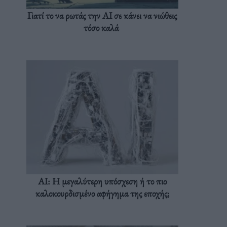
Γιατί το να ρωτάς την AI σε κάνει να νιώθεις
τόσο καλά
AI: Η μεγαλύτερη υπόσχεση ή το πιο
καλοκουρδισμένο αφήγημα της εποχής;