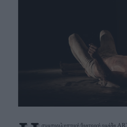
συμπεριληπτική θεατρική ομάδα ARTi