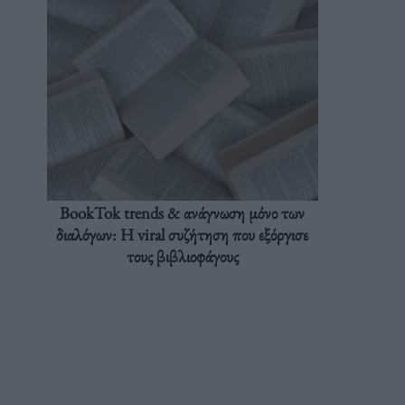
BookTok trends & ανάγνωση μόνο των
διαλόγων: Η viral συζήτηση που εξόργισε
τους βιβλιοφάγους