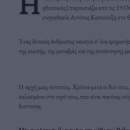
Η
ηθοποιούς) παρουσιάζει από τις 19 
σκηνοθεσία Αννίτας Καπουσίζη στο 
Ένας δυτικός άνθρωπος ναυαγεί σ’ ένα ερημονήσι
της σιωπής, της μοναξιάς και της συνάντησης με
Η αρχή μιας ουτοπίας. Χρόνια μετά οι δυό τους,
καλεσμένοι στο νησί τους, που είναι πια ένας σ
δυστοπία;
Μία παράσταση βασισμένη στο μύθο του Ροβινσ