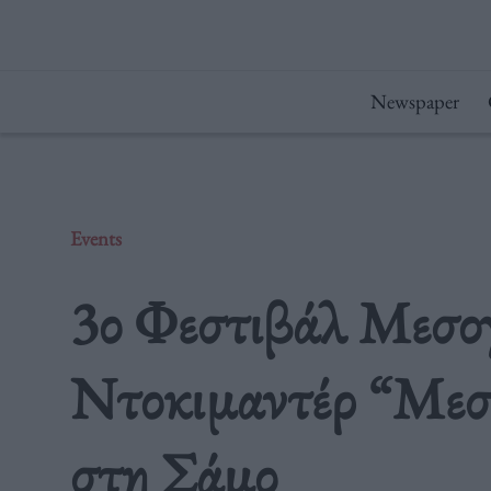
Μετάβαση
στο
περιεχόμενο
Newspaper
Events
3ο Φεστιβάλ Μεσο
Ντοκιμαντέρ “Μεσο
στη Σάμο