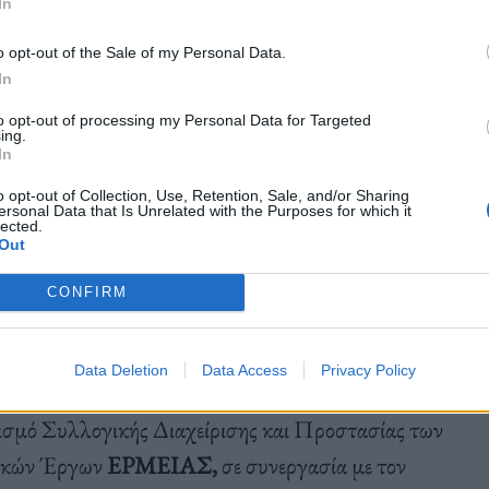
In
υ Παλιού Τελωνείου
στο Λιμάνι Καρλοβάσου.
o opt-out of the Sale of my Personal Data.
τα ελληνικά και τα αγγλικά. Νέοι αλλά και
In
αντιούνται στο Καρλόβασι, μέσα από έργα,
to opt-out of processing my Personal Data for Targeted
ι τον κόσμο μας αλλιώς
.
ing.
In
o opt-out of Collection, Use, Retention, Sale, and/or Sharing
ersonal Data that Is Unrelated with the Purposes for which it
lected.
α σε όλους να απολαύσουν πέντε ημέρες γεμάτες
Out
εκδηλώσεις.
CONFIRM
Data Deletion
Data Access
Privacy Policy
ισμό Συλλογικής Διαχείρισης και Προστασίας των
ικών Έργων
ΕΡΜΕΙΑΣ,
σε συνεργασία με τον