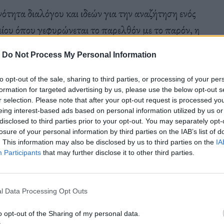
νότητα διαλόγου και ιδεών για την αναζήτηση ενός
ου όπου γεφυρώνεται το παρελθόν με το παρόν, η
και αναδύεται το όραμα για ειρηνική συνύπαρξη
-
Do Not Process My Personal Information
to opt-out of the sale, sharing to third parties, or processing of your per
formation for targeted advertising by us, please use the below opt-out s
r selection. Please note that after your opt-out request is processed y
eing interest-based ads based on personal information utilized by us or
disclosed to third parties prior to your opt-out. You may separately opt-
losure of your personal information by third parties on the IAB’s list of
. This information may also be disclosed by us to third parties on the
IA
Participants
that may further disclose it to other third parties.
ολογία που κινείται από το προσωπικό στο
πό 7 χώρες της Μεσογείου:
την
Αίγυπτο
, τη
Γαλλία
,
l Data Processing Opt Outs
ο
και την
Τουρκία
, θα προβληθούν στον
Θερινό
o opt-out of the Sharing of my personal data.
ου
και στο νέο χώρο πολιτισμού του Δήμου Δυτικής