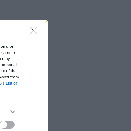
sonal or
ection to
ou may
 personal
out of the
 downstream
B’s List of