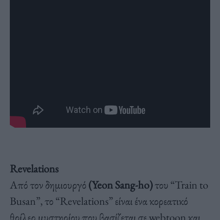
Revelations
Από τον δημιουργό
(Yeon Sang-ho)
του “Train to
Busan”, το “Revelations” είναι ένα κορεατικό
θρίλερ μυστηρίου που βασίζεται σε webtoon και