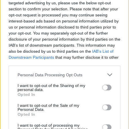
targeted advertising by us, please use the below opt-out
section to confirm your selection. Please note that after your
opt-out request is processed you may continue seeing
interest-based ads based on personal information utilized by
us or personal information disclosed to third parties prior to
your opt-out. You may separately opt-out of the further
disclosure of your personal information by third parties on the
IAB’s list of downstream participants. This information may
also be disclosed by us to third parties on the
IAB’s List of
Downstream Participants
that may further disclose it to other
third parties.
Personal Data Processing Opt Outs
I want to opt-out of the Sharing of my
personal data.
Opted In
Cold Meat
I want to opt-out of the Sale of my
Personal Data.
Το Cold Meat είναι ένα ψυχολογικό θρίλερ σε
Opted In
σκηνοθεσία του
Sébastien Drouin
, με
I want to opt-out of processing my