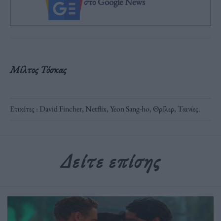
στο Google News
Μίλτος Τόσκας
Ετικέτες :
David Fincher
,
Netflix
,
Yeon Sang-ho
,
Θρίλερ
,
Ταινίες
.
Δείτε επίσης