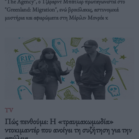
"The Agency", ο Τζέραρντ Μπάτλερ πρωταγωνιστεί στο
"Greenland: Migration", ενώ βρικόλακες, αστυνομικά
μυστήρια και αφιερώματα στη Μέριλιν Μονρόε κ
TV
Πώς πενθούμε: Η «τραυμακωμωδία»
ντοκιμαντέρ που ανοίγει τη συζήτηση για την
απώλεια