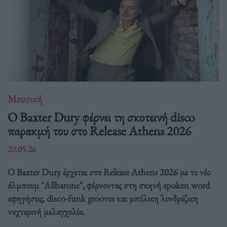
Μουσική
Ο Baxter Dury φέρνει τη σκοτεινή disco
παρακμή του στο Release Athens 2026
20.05.26
Ο Baxter Dury έρχεται στο Release Athens 2026 με το νέο
άλμπουμ "Allbarone", φέρνοντας στη σκηνή spoken word
αφηγήσεις, disco-funk grooves και μπόλικη λονδρέζικη
νυχτερινή μελαγχολία.