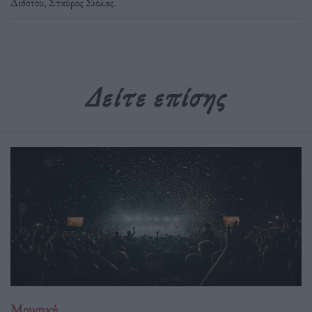
Διδότου
,
Σταύρος Σιόλας
.
Δείτε επίσης
Μουσική