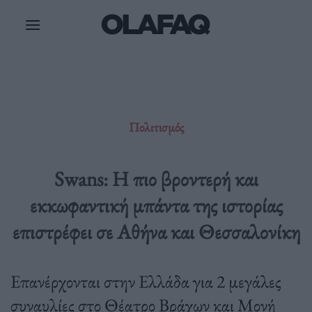
Μετάβαση
στο
περιεχόμενο
Πολιτισμός
Swans: Η πιο βροντερή και
εκκωφαντική μπάντα της ιστορίας
επιστρέφει σε Αθήνα και Θεσσαλονίκη
Eπανέρχονται στην Ελλάδα για 2 μεγάλες
συναυλίες στο Θέατρο Βράχων και Μονή