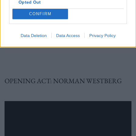
Opted Out
ΜΕΡΚΟΥΡΗ – 11 ΙΟΥΝΙΟΥ 2023
CONFIRM
Θεσσαλονίκη: ΜΟΝΗ ΛΑΖΑΡΙΣΤΩΝ – 13
Data Deletion
Data Access
Privacy Policy
ΙΟΥΝΙΟΥ 2023
OPENING ACT: NORMAN WESTBERG