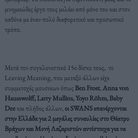
μνημειώδες έργο τους μιλάει από μόνο του και στον
καθένα με έναν πολύ διαφορετικό και προσωπικό
τρόπο.
Μετά τον συγκλονιστικό 15ο δίσκο τους, το
Leaving Meaning, που μεταξύ άλλων είχε
συμμετοχές μουσικων όπως
Ben
Frost
,
Anna
von
Hausswolff
, Larry
Mullins
, Yoyo
R
öhm
, Baby
Dee
και πλήθος άλλων,
οι
SWANS
επανέρχονται
στην Ελλάδα για 2 μεγάλες συναυλίες στο Θέατρο
Βράχων και Μονή Λαζαριστών αντίστοιχα για να