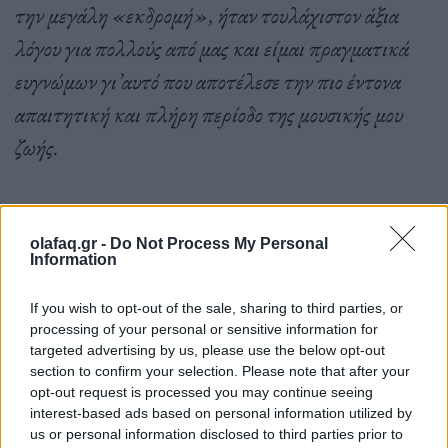
την μεγάλη «εκδρομή», ήταν τουλάχιστον άξια
λόγου για πολλούς από μας και είμαι πραγματικά
ευγνώμων γι’αυτό που αποτέλεσε την πιο έντονα
απαιτητική και πλήρη περίοδο της μουσικής μου
ζωής.
Προχωρώντας μπροστά, μετά την περιοδεία που
olafaq.gr -
Do Not Process My Personal
σχετίζεται με το The
Glowing
Man
, θα συνεχίσω
Information
να δημιουργώ μουσική με το όνομα των SWANS
, με
If you wish to opt-out of the sale, sharing to third parties, or
μια ανανεώσιμη σειρά συνεργατών. Αυτή τη στιγμή
processing of your personal or sensitive information for
targeted advertising by us, please use the below opt-out
έχω μια ελάχιστη ιδέα για την μορφή που θα πάρει ο
section to confirm your selection. Please note that after your
ήχος, κάτι που είναι πολύ καλό. Οι περιοδείες
opt-out request is processed you may continue seeing
interest-based ads based on personal information utilized by
πάντως θα είναι σαφώς μικρότερες, γι’αυτό είμαι
us or personal information disclosed to third parties prior to