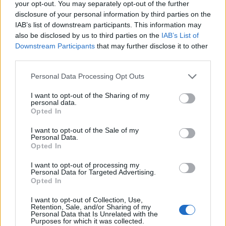
σίγουρος! Ο,τι και να φέρει το μέλλον, θα μου λείψει
your opt-out. You may separately opt-out of the further
disclosure of your personal information by third parties on the
αφάνταστα αυτό το τόσο ιδιαίτερο μέρος ανθρώπινου
IAB’s list of downstream participants. This information may
also be disclosed by us to third parties on the
IAB’s List of
και μουσικού δυναμικού που συγκροτείται από τους:
Downstream Participants
that may further disclose it to other
Norman
Westberg
, Kristof
Hahn
, Phil
Puleo
,
third parties.
Christopher
Pravdica
, Thor
Harris
κι εμένα κάπου
Personal Data Processing Opt Outs
μπερδεμένο εκεί μέσα επίσης»
I want to opt-out of the Sharing of my
personal data.
Opted In
I want to opt-out of the Sale of my
Personal Data.
Opted In
Μichael Gira, 10 Αυγούστου, 2016
I want to opt-out of processing my
Personal Data for Targeted Advertising.
Opted In
I want to opt-out of Collection, Use,
Retention, Sale, and/or Sharing of my
Personal Data that Is Unrelated with the
Αθήνα: ΘΕΑΤΡΟ ΒΡΑΧΩΝ ΜΕΛΙΝΑ
Purposes for which it was collected.