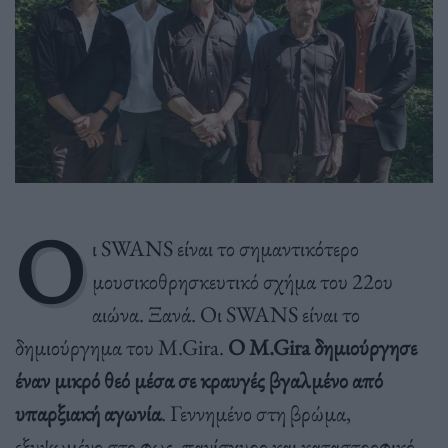
Ο
ι SWANS είναι το σημαντικότερο
μουσικοθρησκευτικό σχήμα του 22ου
αιώνα. Ξανά. Οι SWANS είναι το
δημιούργημα του M.Gira.
Ο
M
.Gira
δημιούργησε
έναν μικρό θεό μέσα σε κραυγές βγαλμένο από
υπαρξιακή αγωνία
. Γεννημένο στη βρώμα,
εξυψωμένο στο φως, πανίσχυρο και καταστροφικό,