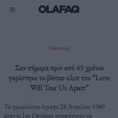
Μετάβαση
στο
περιεχόμενο
Πολιτισμός
Σαν σήμερα πριν από 45 χρόνια
γυρίστηκε το βίντεο κλιπ του “Love
Will Tear Us Apart”
To ημερολόγιο έγραφε 28 Απριλίου 1980
όταν οι Joy Division αποφάσισαν να