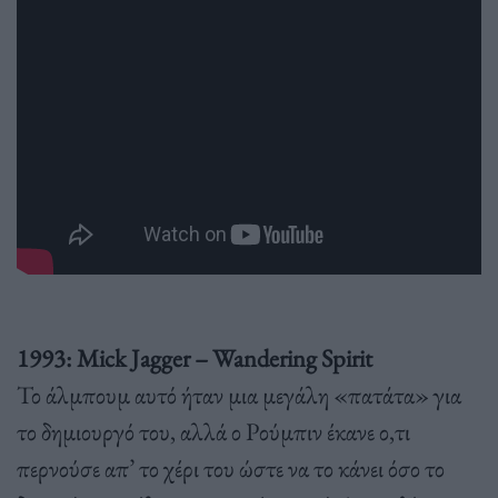
1993: Mick Jagger – Wandering Spirit
Το άλμπουμ αυτό ήταν μια μεγάλη «πατάτα» για
το δημιουργό του, αλλά ο Ρούμπιν έκανε ο,τι
περνούσε απ’ το χέρι του ώστε να το κάνει όσο το