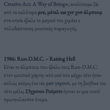
Creative Act: A Way of Being»,
αναλύουμε 26
από τα καλύτερα
ροκ, μέταλ και χιπ χοπ άλμπουμ
στα οποία έβαλε το μαγικό του χεράκι ο
πολυδιάστατος μουσικός παραγωγός.
1986: Run-D.M.C. – Raising Hell
Είναι το άλμπουμ που έβαλε τους Run-D.M.C.
στον μουσικό χάρτη: από εκεί που μέχρι τότε ήταν
απλώς ακόμη ένα νέο
ραπ γκρουπ
, με τη βοήθεια του
τότε μόλις
23χρονου Ρούμπιν
έγιναν εν μια νυκτί
πρωτοκλασάτο όνομα.