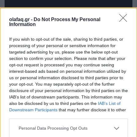
olafaq.gr -
Do Not Process My Personal
Information
If you wish to opt-out of the sale, sharing to third parties, or
processing of your personal or sensitive information for
targeted advertising by us, please use the below opt-out
section to confirm your selection. Please note that after your
opt-out request is processed you may continue seeing
1991: Red Hot Chili Peppers – Blood Sugar Sex
interest-based ads based on personal information utilized by
us or personal information disclosed to third parties prior to
Magik
your opt-out. You may separately opt-out of the further
disclosure of your personal information by third parties on the
Το άλμπουμ αυτό είναι ένα πολυεπίπεδο
IAB’s list of downstream participants. This information may
κατασκεύασμα που όχι απλώς έκανε τον Ρούμπιν
also be disclosed by us to third parties on the
IAB’s List of
Downstream Participants
that may further disclose it to other
εκατομμυριούχο, αλλά κατόρθωσε να αναστήσει τις
third parties.
καριέρες των τεσσάρων Peppers. Κάθε τραγούδι
Personal Data Processing Opt Outs
ακολουθεί και μια διαφορετική ηχητική