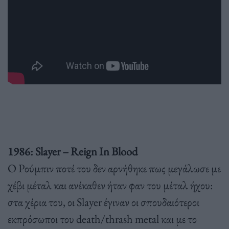
1986: Slayer – Reign Ιn Blood
Ο Ρούμπιν ποτέ του δεν αρνήθηκε πως μεγάλωσε με
χέβι μέταλ και ανέκαθεν ήταν φαν του μέταλ ήχου:
στα χέρια του, οι Slayer έγιναν οι σπουδαιότεροι
εκπρόσωποι του death/thrash metal και με το