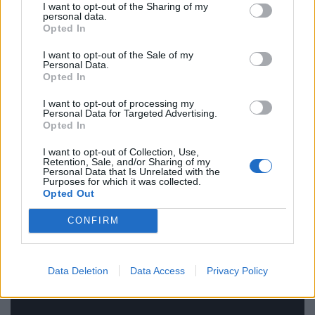
I want to opt-out of the Sharing of my
διαστρωμάτωση και επεξεργασία, αν το
personal data.
Opted In
καλοπροσέξετε και καλοακούσετε.
I want to opt-out of the Sale of my
Personal Data.
Opted In
I want to opt-out of processing my
Personal Data for Targeted Advertising.
Opted In
I want to opt-out of Collection, Use,
Retention, Sale, and/or Sharing of my
Personal Data that Is Unrelated with the
Purposes for which it was collected.
Opted Out
CONFIRM
Data Deletion
Data Access
Privacy Policy