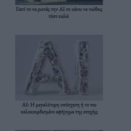
Γιατί το να ρωτάς την AI σε κάνει να νιώθεις
τόσο καλά
AI: Η μεγαλύτερη υπόσχεση ή το πιο
καλοκουρδισμένο αφήγημα της εποχής;