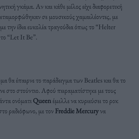
ητική γκάμα. Αν και κάθε μέλος είχε διαφορετική
μεταμορφώθηκαν σε μουσικούς χαμαιλέοντες, με
ε την ίδια ευκολία τραγούδια όπως το “Helter
το “Let It Be”.
μα θα έπαιρνε το παράδειγμα των Beatles και θα το
ινε στο στούντιο. Αφού πειραματίστηκε με τους
πάντα ονόματι
Queen
έμελλε να κυριεύσει το ροκ
το ραδιόφωνο, με τον
Freddie Mercury
να