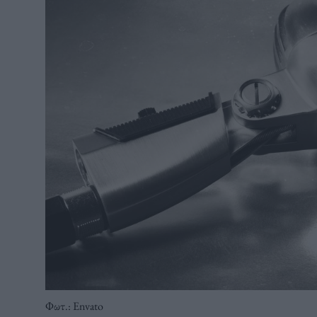
Φωτ.: Envato