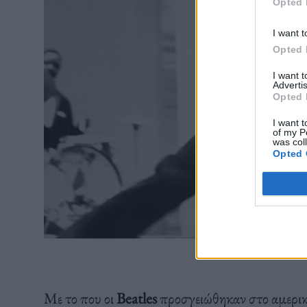
Opted 
I want t
Opted 
I want 
Advertis
Opted 
I want t
of my P
was col
Opted 
Ο Ch
Με το που οι
Beatles
προσγειώθηκαν στο αμερικα