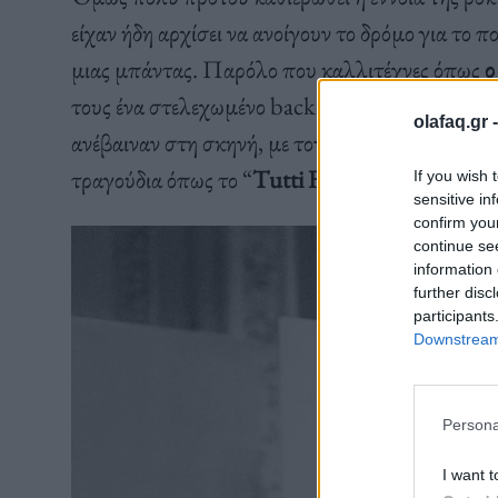
είχαν ήδη αρχίσει να ανοίγουν το δρόμο για το π
μιας μπάντας. Παρόλο που καλλιτέχνες όπως
τους ένα στελεχωμένο backing band, όλα εξαρ
olafaq.gr 
ανέβαιναν στη σκηνή, με τον Richard να σκίζει
τραγούδια όπως το “
Tutti
Frutti
“.
If you wish 
sensitive in
confirm you
continue se
information 
further disc
participants
Downstream 
Persona
I want t