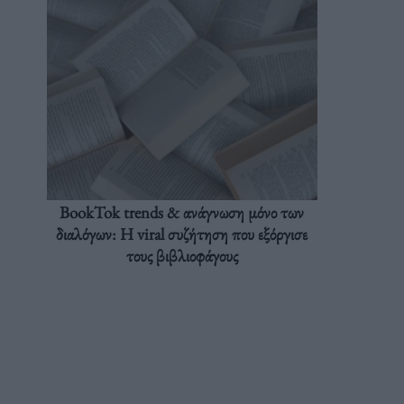
BookTok trends & ανάγνωση μόνο των
διαλόγων: Η viral συζήτηση που εξόργισε
τους βιβλιοφάγους