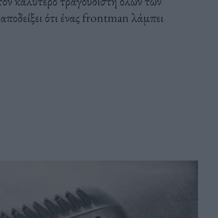
ς τον καλύτερο τραγουδιστή όλων των
 αποδείξει ότι ένας frontman λάμπει