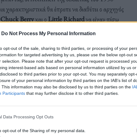
οια χαρακτηριστικά θα έπρεπε να διαθέτει ο αρχηγός
ο
Chuck
Berry
και ο
Little
Richard
να είχαν πίσω
τώνται από το πώς τραγουδούσαν κάθε φορά που
-
Do Not Process My Personal Information
 τον λάρυγγά του κάθε φορά που τραγουδούσε
to opt-out of the sale, sharing to third parties, or processing of your per
formation for targeted advertising by us, please use the below opt-out s
r selection. Please note that after your opt-out request is processed y
eing interest-based ads based on personal information utilized by us or
disclosed to third parties prior to your opt-out. You may separately opt-
losure of your personal information by third parties on the IAB’s list of
. This information may also be disclosed by us to third parties on the
IA
Participants
that may further disclose it to other third parties.
l Data Processing Opt Outs
o opt-out of the Sharing of my personal data.