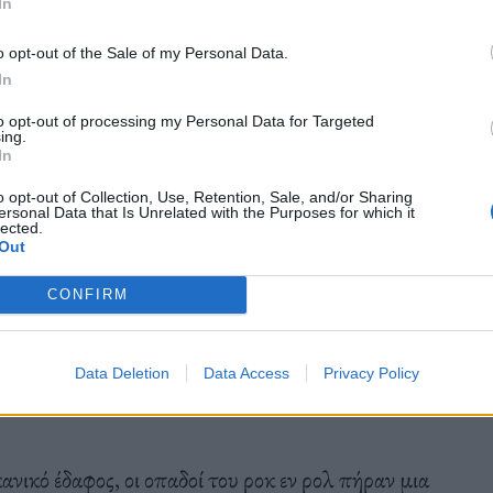
In
o opt-out of the Sale of my Personal Data.
In
to opt-out of processing my Personal Data for Targeted
ing.
In
o opt-out of Collection, Use, Retention, Sale, and/or Sharing
ersonal Data that Is Unrelated with the Purposes for which it
lected.
Out
CONFIRM
Data Deletion
Data Access
Privacy Policy
uck Berry
νικό έδαφος, οι οπαδοί του ροκ εν ρολ πήραν μια