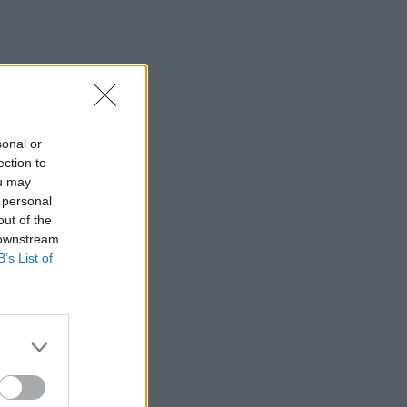
sonal or
ection to
ou may
 personal
out of the
 downstream
B’s List of