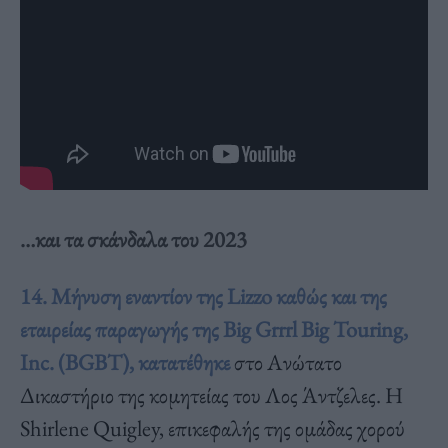
…και τα σκάνδαλα του 2023
14. Mήνυση εναντίον της Lizzo καθώς και της
εταιρείας παραγωγής της Big Grrrl Big Touring,
Inc. (BGBT), κατατέθηκε
στο Ανώτατο
Δικαστήριο της κομητείας του Λος Άντζελες. Η
Shirlene Quigley, επικεφαλής της ομάδας χορού