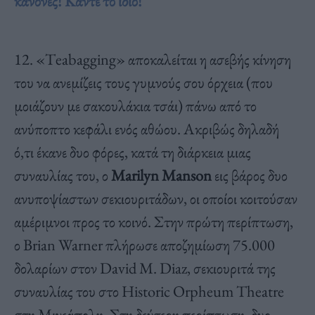
κανόνες! Κάντε το ίδιο!”
12. «Τeabagging» αποκαλείται η ασεβής κίνηση
του να ανεμίζεις τους γυμνούς σου όρχεια (που
μοιάζουν με σακουλάκια τσάι) πάνω από το
ανύποπτο κεφάλι ενός αθώου. Ακριβώς δηλαδή
ό,τι έκανε δυο φόρες, κατά τη διάρκεια μιας
συναυλίας του, ο
Marilyn Manson
εις βάρος δυο
ανυποψίαστων σεκιουριτάδων, οι οποίοι κοιτούσαν
αμέριμνοι προς το κοινό. Στην πρώτη περίπτωση,
ο Brian Warner πλήρωσε αποζημίωση 75.000
δολαρίων στον David M. Diaz, σεκιουριτά της
συναυλίας του στο Historic Orpheum Theatre
στη Μινεάπολη. Στη δεύτερη περίπτωση, δυο