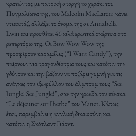
κρατώντας με πατρική στοργή το χεράκι του
Πυγμαλίωνα της, του Malcolm MacLaren: κάνει
ντεκαπάζ, αλλάζει το όνομα της σε Annabella
Lwin και προσθέτει 46 κιλά ερωτικά σκέρτσα στο
ρεπερτόριο της. Οι Bow Wow Wow της
προσφέρουν καραμέλες (“I Want Candy”), την
παίρνουν για τραγουδίστρια τους και κατόπιν την
γδύνουν και την βάζουν να ποζάρει γυμνή για τις
ανάγκες του εξωφύλλου του άλμπουμ τους “See
Jungle! See Jungle!”, σαν την ηρωίδα του πίνακα
“Le déjeuner sur l’herbe” του Manet. Κάπως
έτσι, παρεμβαίνει η αγγλική δικαιοσύνη και
κατόπιν η Σκότλαντ Γιάρντ.