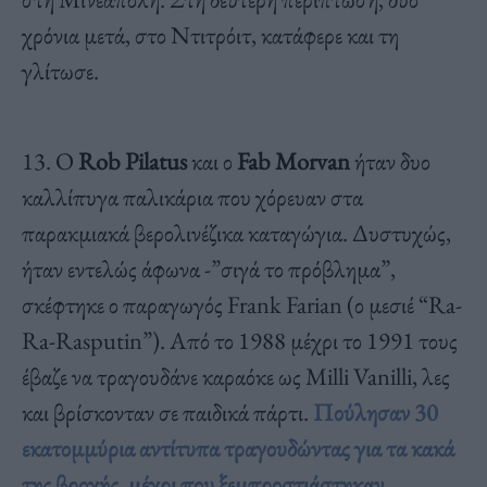
χρόνια μετά, στο Ντιτρόιτ, κατάφερε και τη
γλίτωσε.
13. Ο
Rob Pilatus
και ο
Fab Morvan
ήταν δυο
καλλίπυγα παλικάρια που χόρευαν στα
παρακμιακά βερολινέζικα καταγώγια. Δυστυχώς,
ήταν εντελώς άφωνα -”σιγά το πρόβλημα”,
σκέφτηκε ο παραγωγός Frank Farian (ο μεσιέ “Ra-
Ra-Rasputin”). Από το 1988 μέχρι το 1991 τους
έβαζε να τραγουδάνε καραόκε ως Milli Vanilli, λες
και βρίσκονταν σε παιδικά πάρτι.
Πούλησαν 30
εκατομμύρια αντίτυπα τραγουδώντας για τα κακά
της βροχής, μέχρι που ξεμπροστιάστηκαν.