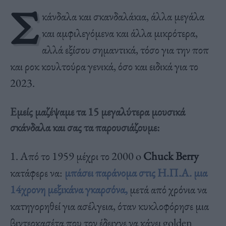
Σ
κάνδαλα και σκανδαλάκια, άλλα μεγάλα
και αμφιλεγόμενα και άλλα μικρότερα,
αλλά εξίσου σημαντικά, τόσο για την ποπ
και ροκ κουλτούρα γενικά, όσο και ειδικά για το
2023.
Εμείς μαζέψαμε τα 15 μεγαλύτερα μουσικά
σκάνδαλα και σας τα παρουσιάζουμε:
1. Από το 1959 μέχρι το 2000 o
Chuck Berry
κατάφερε να:
μπάσει παράνομα στις Η.Π.Α. μια
14χρονη μεξικάνα γκαρσόνα,
μετά από χρόνια να
κατηγορηθεί για ασέλγεια, όταν κυκλοφόρησε μια
βιντεοκασέτα που τον έδειχνε να κάνει golden