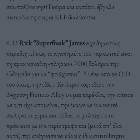
σκωτσέζικο νησί Γιούρα και κατόπιν έβγαλε
ανακοίνωση πως οι KLF διαλύονται.
6. Ο
Rick “Superfreak” James
είχε δημοσίως
παραδεχτεί πως το αγαπημένο του ναρκωτικό είναι
τη κρακ κοκαΐνη -πλήρωνε 7000 δολάρια την
εβδομάδα για να “φτιάχνεται”. Σε ένα από τα O.D.
του όμως, την είδε… Χιτλερίσκος: έδεσε την
24χρονη Frances Alley σε μια καρέκλα, την πότισε
με ο,τι είχε απομείνει, την έκαψε με ένα καυτό
σωλήνα σε χέρια και πόδια, τη χτύπησε στο
πρόσωπο με ένα περίστροφο και (μετά απ’ όλα
αυτά) την ανάγκασε να κάνει η ίδια cunnilingus