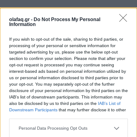
10. Το 1979 μια, εμφανώς αλαφιασμένη από κόκα,
olafaq.gr -
Do Not Process My Personal
Belinda Carlisle
και οι άλλες τέσσερις
Go-Go’s
,
Information
έγδυσαν έναν αρσενικό roadie της μπάντας και
If you wish to opt-out of the sale, sharing to third parties, or
έσπευσαν να… διασκεδάσουν μαζί του. Kατόπιν
processing of your personal or sensitive information for
έβαλαν αφρό ξυρίσματος πάνω στο γυμνό του
targeted advertising by us, please use the below opt-out
section to confirm your selection. Please note that after your
κώλο με και προσπάθησαν να του κάνουν
opt-out request is processed you may continue seeing
interest-based ads based on personal information utilized by
κολονοσκόπηση με ένα μεγάλο dildo. Girls just
us or personal information disclosed to third parties prior to
wanna have fun.
your opt-out. You may separately opt-out of the further
disclosure of your personal information by third parties on the
IAB’s list of downstream participants. This information may
also be disclosed by us to third parties on the
IAB’s List of
Downstream Participants
that may further disclose it to other
third parties.
Personal Data Processing Opt Outs