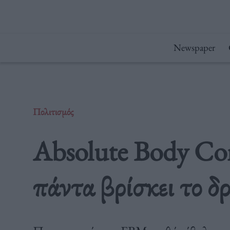
Μετάβαση
στο
περιεχόμενο
Newspaper
Πολιτισμός
Absolute Body Con
πάντα βρίσκει το δ