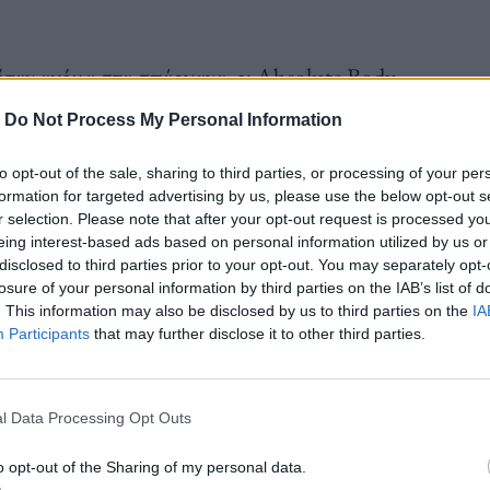
κόταν ακόμα στα σπάργανα, οι Absolute Body
υνθεσάιζερ και των drum machines,
-
Do Not Process My Personal Information
η οποία θα βρει μια καλή απήχηση στους
to opt-out of the sale, sharing to third parties, or processing of your per
ζόταν (και συνεχίζει να χαρακτηρίζεται) από
formation for targeted advertising by us, please use the below opt-out s
ίες και μια συνολική αίσθηση μελαγχολικής
r selection. Please note that after your opt-out request is processed y
eing interest-based ads based on personal information utilized by us or
σκοτεινή και αινιγματική αύρα, παίζοντας έτσι με τη
disclosed to third parties prior to your opt-out. You may separately opt-
losure of your personal information by third parties on the IAB’s list of
. This information may also be disclosed by us to third parties on the
IA
Participants
that may further disclose it to other third parties.
l Data Processing Opt Outs
γκροτήματος ήταν η ικανότητά τους να
τη μουσική τους. Τα κομμάτια τους συχνά γεμάτα
o opt-out of the Sharing of my personal data.