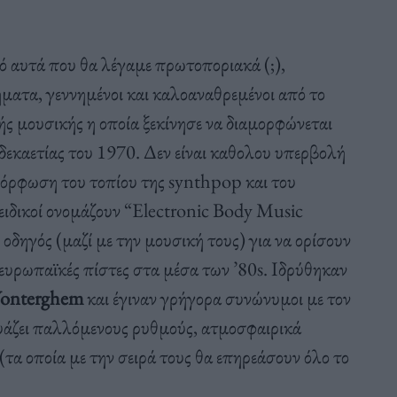
πό αυτά που θα λέγαμε πρωτοποριακά (;),
ηματα, γεννημένοι και καλοαναθρεμένοι από το
ς μουσικής η οποία ξεκίνησε να διαμορφώνεται
δεκαετίας του 1970. Δεν είναι καθολου υπερβολή
αμόρφωση του τοπίου της synthpop και του
ειδικοί ονομάζουν “Electronic Body Music
οδηγός (μαζί με την μουσική τους) για να ορίσουν
ς ευρωπαϊκές πίστες στα μέσα των ’80s. Ιδρύθηκαν
Wonterghem
και έγιναν γρήγορα συνώνυμοι με τον
δυάζει παλλόμενους ρυθμούς, ατμοσφαιρικά
(τα οποία με την σειρά τους θα επηρεάσουν όλο το