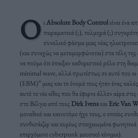
Ο
ι
Absolute Body Control
είναι ένα α
πειραματικά (;), τολμηρά (;) συγκρότ
συνολικό φάσμα μιας νέας ηλεκτρονική
(και συνεχώς να μεταμορφώνεται) στα τέλη της 
να πούμε ότι έπαιξαν καθοριστικό ρόλο στη δι
minimal wave, αλλά πρωτίστως σε αυτό που οι 
(EBM)” μιας και το όνομά τους ήταν ένας καλός 
αυτό το νέο είδος που θα έφερνε άλλον αέρα στι
στο Βέλγιο από τους
Dirk Ivens
και
Eric Van 
μοναδικό και καινοτόμο ήχο τους, ο οποίος συν
συνθεσάιζερ και κυρίως στοιχειωμένα φωνητικά 
επερχόμενο cyberpunk μουσικό κίνημα).