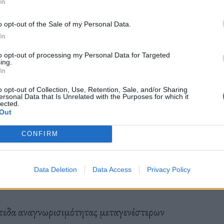
In
μεταφέρουν τον ακροατή σε ένα βασίλειο που είναι
νολογικό και απόκοσμο. Η μουσική των Absolute
o opt-out of the Sale of my Personal Data.
ισθήματα και διαθέσεις που είναι ταυτόχρονα
In
σι την πολυπλοκότητα της ανθρώπινης εμπειρίας.
to opt-out of processing my Personal Data for Targeted
ing.
ωστρεφή, ενδοσκοπικά, εμβαθύνουν σε θέματα όπως
In
πινης κατάστασης, η μετα-αποκαλυπτική
o opt-out of Collection, Use, Retention, Sale, and/or Sharing
ersonal Data that Is Unrelated with the Purposes for which it
ται ήδη εδώ. Τα στοιχειωμένα φωνητικά του Dirk
lected.
Out
και συναισθήματος στα τραγούδια, ενισχύοντας
 η ικανότητα του συγκροτήματος να συνδυάζει
CONFIRM
κά beats δημιούργησε μια μοναδική και
Data Deletion
Data Access
Privacy Policy
ίπεδα αναγνωρισιμότητας μεταγενέστερων