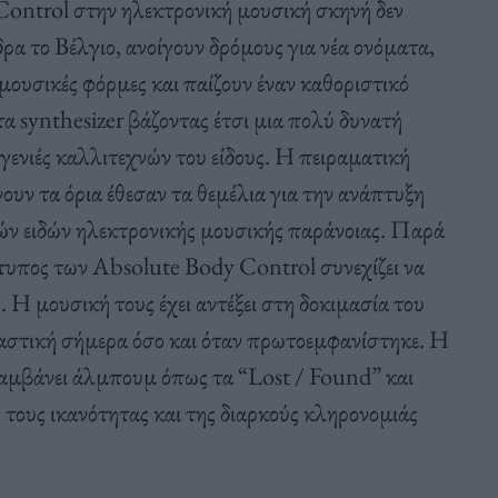
Control στην ηλεκτρονική μουσική σκηνή δεν
δρα το Βέλγιο, ανοίγουν δρόμους για νέα ονόματα,
ς μουσικές φόρμες και παίζουν έναν καθοριστικό
τα synthesizer βάζοντας έτσι μια πολύ δυνατή
ς γενιές καλλιτεχνών του είδους. Η πειραματική
ουν τα όρια έθεσαν τα θεμέλια για την ανάπτυξη
ν ειδών ηλεκτρονικής μουσικής παράνοιας. Παρά
κτυπος των Absolute Body Control συνεχίζει να
 Η μουσική τους έχει αντέξει στη δοκιμασία του
ραστική σήμερα όσο και όταν πρωτοεμφανίστηκε. Η
λαμβάνει άλμπουμ όπως τα “Lost / Found” και
 τους ικανότητας και της διαρκούς κληρονομιάς