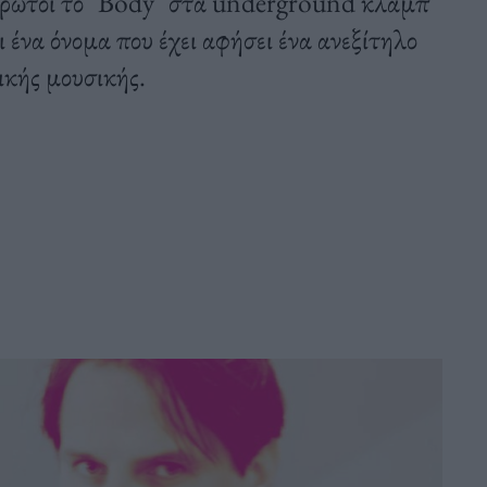
ρώτοι το "Body" στα underground κλαμπ
 ένα όνομα που έχει αφήσει ένα ανεξίτηλο
ικής μουσικής.