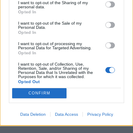
I want to opt-out of the Sharing of my
personal data.
Opted In
I want to opt-out of the Sale of my
Personal Data.
Opted In
I want to opt-out of processing my
Personal Data for Targeted Advertising.
Opted In
LOCK, STOCK AND TWO SMOKING
I want to opt-out of Collection, Use,
Retention, Sale, and/or Sharing of my
BARRELS [1998] – “I Wanna Be Your Dog” –
Personal Data that Is Unrelated with the
Purposes for which it was collected.
The Stooges
Opted Out
Ο Ed παίζει μια παρτίδα πόκερ αλλά μέσα σε λίγα
CONFIRM
λεπτά χάνει 200.000 στερλίνες. Η φωνή του Iggy
Pop παίζει μέσα στο κεφάλι του όσο αυτός
Data Deletion
Data Access
Privacy Policy
προσπαθεί να βρει μια λύση στο πρόβλημά του.