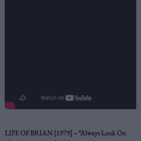
LIFE OF BRΙAN [1979] – “Always Look On