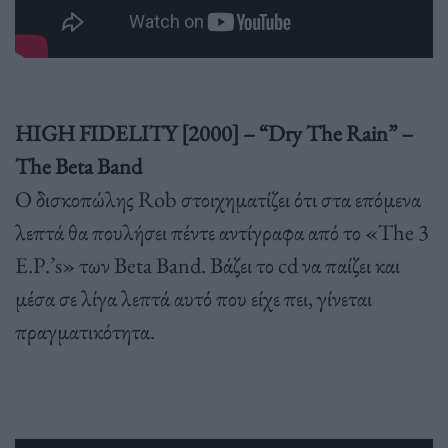
HIGH FIDELITY [2000] – “Dry The Rain” –
The Beta Band
Ο δισκοπώλης Rob στοιχηματίζει ότι στα επόμενα
λεπτά θα πουλήσει πέντε αντίγραφα από το «The 3
Ε.Ρ.’s» των Beta Band. Βάζει το cd να παίζει και
μέσα σε λίγα λεπτά αυτό που είχε πει, γίνεται
πραγματικότητα.