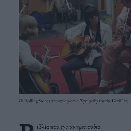
Οι Rolling Stones στο ντοκιμαντέρ "Sympathy for the Devil" του
ιβλία που έγιναν τραγούδια.