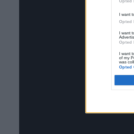
Opted 
I want t
Opted 
I want 
Advertis
Opted 
I want t
of my P
was col
Opted 