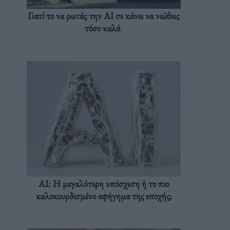
Γιατί το να ρωτάς την AI σε κάνει να νιώθεις
τόσο καλά
AI: Η μεγαλύτερη υπόσχεση ή το πιο
καλοκουρδισμένο αφήγημα της εποχής;