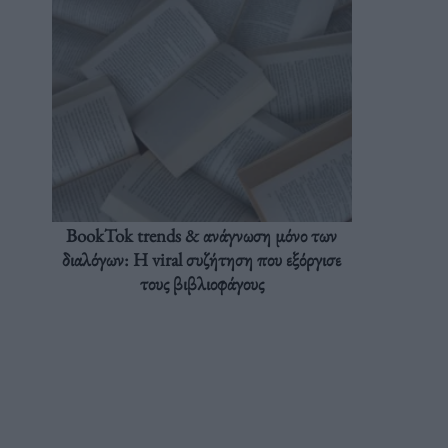
BookTok trends & ανάγνωση μόνο των
διαλόγων: Η viral συζήτηση που εξόργισε
τους βιβλιοφάγους