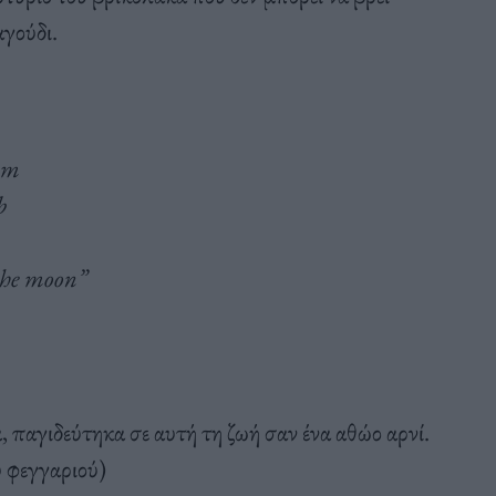
αγούδι.
 am
b
 the moon”
, παγιδεύτηκα σε αυτή τη ζωή σαν ένα αθώο αρνί.
 φεγγαριού)