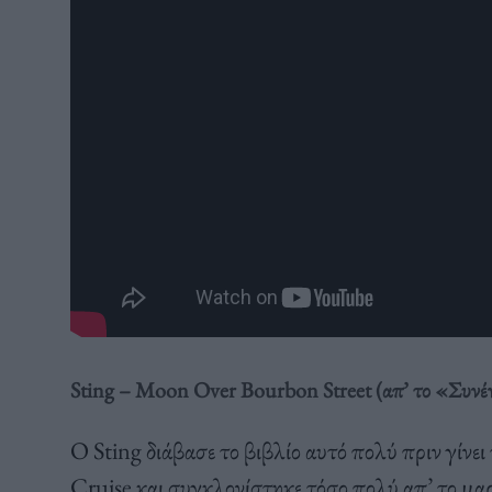
Sting – Moon Over Bourbon Street
(απ’ το «Συνέ
Ο Sting διάβασε το βιβλίο αυτό πολύ πριν γίνει 
Cruise και συγκλονίστηκε τόσο πολύ απ’ το μαρ