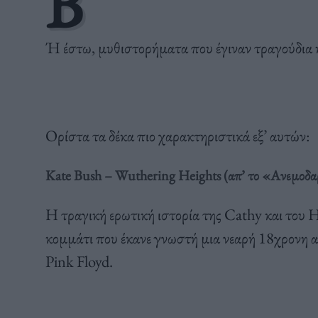
Β
Ή έστω, μυθιστορήματα που έγιναν τραγούδια κ
Ορίστα τα δέκα πιο χαρακτηριστικά εξ’ αυτών:
Kate Bush – Wuthering Heights
(απ’ το «Ανεμοδα
Η τραγική ερωτική ιστορία της Cathy και του H
κομμάτι που έκανε γνωστή μια νεαρή 18χρονη 
Pink Floyd.