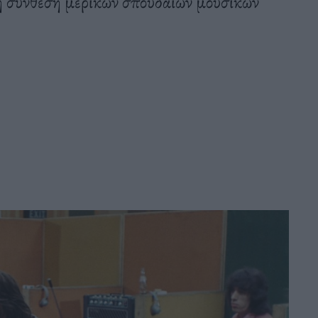
η σύνθεση μερικών σπουδαίων μουσικών