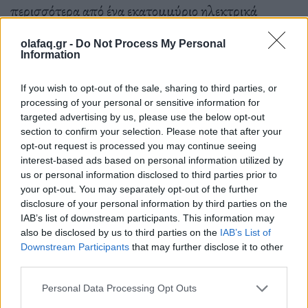
περισσότερα από ένα εκατομμύριο ηλεκτρικά
αυτοκίνητα κάθε χρόνο.
olafaq.gr -
Do Not Process My Personal
Information
Η Redwood Materials ιδρύθηκε από τον
JB
If you wish to opt-out of the sale, sharing to third parties, or
processing of your personal or sensitive information for
Straubel
, ο οποίος ήταν επικεφαλής τεχνικός
targeted advertising by us, please use the below opt-out
σύμβουλος της
Tesla
στις αρχές της δεκαετίας του
section to confirm your selection. Please note that after your
opt-out request is processed you may continue seeing
2010. Ήταν επίσης υπεύθυνος για τις
interest-based ads based on personal information utilized by
us or personal information disclosed to third parties prior to
περισσότερες έρευνες της εταιρείας στον τομέα των
your opt-out. You may separately opt-out of the further
μπαταριών, συμπεριλαμβανομένων των απαρχών
disclosure of your personal information by third parties on the
IAB’s list of downstream participants. This information may
του δικτύου και των σταθμών φόρτισης. Αλλά
also be disclosed by us to third parties on the
IAB’s List of
ακόμη και όταν η Tesla μεταμόρφωνε τον τρόπο με
Downstream Participants
that may further disclose it to other
third parties.
τον οποίο τα ηλεκτρικά αυτοκίνητα
Personal Data Processing Opt Outs
κατασκευάζονταν και πωλούνταν, ο Straubel