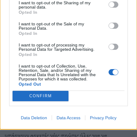
ανησυχούσε για το πόσο μεγάλη θα ήταν η ανάγκη
I want to opt-out of the Sharing of my
personal data.
για περισσότερα υλικά για την παραγωγή
Opted In
μπαταρίας θα γινόταν. Άρχισε λοιπόν να σκέφτεται
I want to opt-out of the Sale of my
Personal Data.
τρόπους για να μειώσει το κόστος των μπαταριών
Opted In
και να βοηθήσει επίσης στη μείωση των εκπομπών
I want to opt-out of processing my
Personal Data for Targeted Advertising.
διοξειδίου του άνθρακα που σχετίζονται με την
Opted In
κατασκευή τους. Ο Straubel ίδρυσε την Redwood
I want to opt-out of Collection, Use,
Retention, Sale, and/or Sharing of my
ενώ εξακολουθούσε να εργάζεται στην Tesla,
Personal Data that Is Unrelated with the
Purposes for which it was collected.
αποχώρησε το 2019. Ήθελε, όπως λέει ο ίδιος, να
Opted Out
δημιουργήσει μια βιώσιμη εταιρεία ανακυκλώσιμων
CONFIRM
υλικών κατάλληλα για την παραγωγή μπαταριών.
“Απλά δεν μπορεί να λειτουργήσει αν δεν έχεις ένα
Data Deletion
Data Access
Privacy Policy
κλειστό κύκλωμα για τις πρώτες ύλες”, λέει. “Δεν
υπάρχουν αρκετές νέες πρώτες ύλες για να