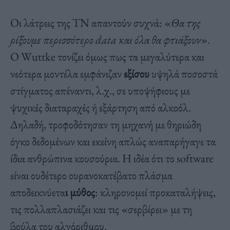
Οι λάτρεις της ΤΝ απαντούν συχνά: «
Θα της
ρίξουμε περισσότερο data και όλα θα φτιάξουν
».
Ο Wuttke τονίζει όμως πως τα μεγαλύτερα και
νεότερα μοντέλα εμφάνιζαν
εξίσου
υψηλά ποσοστά
στίγματος απέναντι, λ.χ., σε υποψήφιους με
ψυχικές διαταραχές ή εξάρτηση από αλκοόλ.
Δηλαδή, τροφοδότησαν τη μηχανή με θηριώδη
όγκο δεδομένων και εκείνη απλώς αναπαρήγαγε τα
ίδια ανθρώπινα κουσούρια. Η ιδέα ότι το software
είναι ουδέτερο ουρανοκατέβατο πλάσμα
αποδεικνύετα
ι μύθος
: κληρονομεί προκαταλήψεις,
τις πολλαπλασιάζει και τις «σερβίρει» με τη
βούλα του αλγόριθμου.