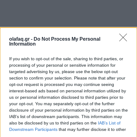
Αλλά, ας μη γελιόμαστε: από τις κοινωνικές
olafaq.gr -
Do Not Process My Personal
παροχές έως τις φορολογικές δηλώσεις, η
Information
σπασμένη ζωή δεν διορθώνεται με
patch. Αν η ΤΝ
If you wish to opt-out of the sale, sharing to third parties, or
αποτύχει, ο πολίτης δεν «κάνει
restart», απλά
processing of your personal or sensitive information for
πληρώνει με το σπίτι, την υγεία, το ψυχικό του
targeted advertising by us, please use the below opt-out
section to confirm your selection. Please note that after your
κουράγιο και το κράτος χάνει κάτι ακόμη πιο
opt-out request is processed you may continue seeing
interest-based ads based on personal information utilized by
ακριβό από λεφτά: την αξιοπιστία του.
us or personal information disclosed to third parties prior to
your opt-out. You may separately opt-out of the further
disclosure of your personal information by third parties on the
IAB’s list of downstream participants. This information may
also be disclosed by us to third parties on the
IAB’s List of
Downstream Participants
that may further disclose it to other
Η Δημοκρατία δεν είναι μόνο κάλπες, είναι το
third parties.