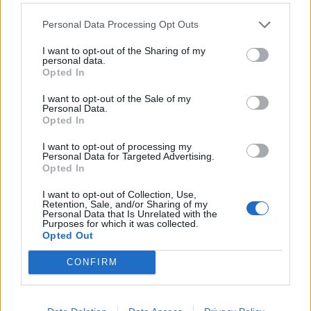
λογισμικό της αμοιβαίας πίστης.
Όταν ο πολίτης
Personal Data Processing Opt Outs
πιστεύει ότι η κυβέρνηση τον βλέπει ως άνθρωπο κι
I want to opt-out of the Sharing of my
personal data.
όχι ως datapoint δέχεται και τις δύσκολες
Opted In
αποφάσεις, υπομένει τη φορολογία, συναινεί σε
I want to opt-out of the Sale of my
νόμους που δεν τον βολεύουν άμεσα. Αντίστροφα
Personal Data.
Opted In
όταν αντιληφθεί ότι ένα «μαγικό κουτί»
I want to opt-out of processing my
αποφασίζει για λογαριασμό του χωρίς επεξήγηση
Personal Data for Targeted Advertising.
Opted In
και χωρίς δρόμο επιστροφής,
η σιωπηλή συναίνεση
I want to opt-out of Collection, Use,
ραγίζει
. Τότε γεννιέται ο κυνισμός, και με τον
Retention, Sale, and/or Sharing of my
Personal Data that Is Unrelated with the
κυνισμό δεν χτίζεις κοινωνικό συμβόλαιο το
Purposes for which it was collected.
Opted Out
γκρεμίζεις.
CONFIRM
Η τεχνητή νοημοσύνη είναι ήδη εδώ. Θα