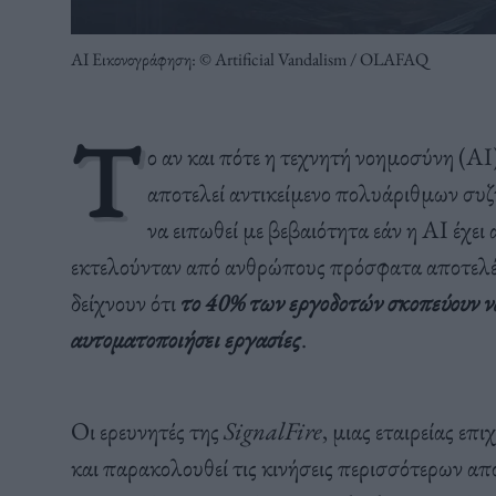
ΑΙ Εικονογράφηση: © Artificial Vandalism / OLAFAQ
Τ
ο αν και πότε η τεχνητή νοημοσύνη (AI
αποτελεί αντικείμενο πολυάριθμων συ
να ειπωθεί με βεβαιότητα εάν η AI έχε
εκτελούνταν από ανθρώπους πρόσφατα αποτελ
δείχνουν ότι
το 40% των εργοδοτών σκοπεύουν ν
αυτοματοποιήσει εργασίες
.
Οι ερευνητές της
SignalFire
, μιας εταιρείας επ
και παρακολουθεί τις κινήσεις περισσότερων α