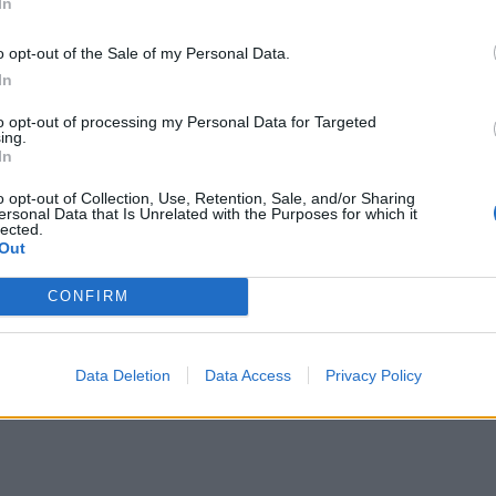
In
o opt-out of the Sale of my Personal Data.
In
to opt-out of processing my Personal Data for Targeted
ing.
In
ρεί να μην εξηγεί απόλυτα τη μείωση στις
o opt-out of Collection, Use, Retention, Sale, and/or Sharing
ersonal Data that Is Unrelated with the Purposes for which it
, επικεφαλής ερευνών της SignalFire αναφέρει ότι
lected.
Out
ελεί σημαντικό παράγοντα.
CONFIRM
διαίτερα ευάλωτες στην αυτοματοποίηση, καθώς
Data Deletion
Data Access
Privacy Policy
μηλού ρίσκου εργασίες που η γενετική AI μπορεί