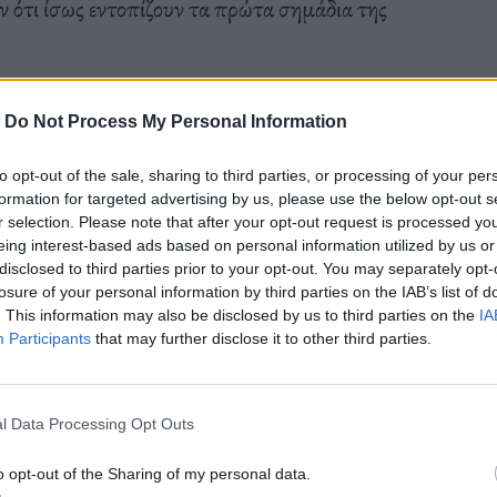
 ότι ίσως εντοπίζουν τα πρώτα σημάδια της
-
Do Not Process My Personal Information
 παρατήρησε ότι οι τεχνολογικές εταιρείες
to opt-out of the sale, sharing to third parties, or processing of your per
formation for targeted advertising by us, please use the below opt-out s
ων το 2024 σε σύγκριση με το 2023. Την ίδια
r selection. Please note that after your opt-out request is processed y
eing interest-based ads based on personal information utilized by us or
5 μεγαλύτερες του χώρου— αύξησαν τις προσλήψεις
disclosed to third parties prior to your opt-out. You may separately opt-
losure of your personal information by third parties on the IAB’s list of
. This information may also be disclosed by us to third parties on the
IA
Participants
that may further disclose it to other third parties.
αιρείες Big Tech μείωσαν τις προσλήψεις νέων
το 2023. Παράλληλα οι προσλήψεις αποφοίτων
l Data Processing Opt Outs
ην προηγούμενη χρονιά. Αν και η SignalFire δεν
o opt-out of the Sharing of my personal data.
προσληφθέντων αποφοίτων, εκπρόσωπός της