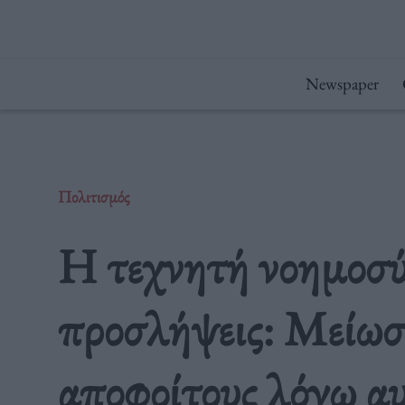
Μετάβαση
στο
περιεχόμενο
Newspaper
Πολιτισμός
Η τεχνητή νοημοσύ
προσλήψεις: Μείωσ
αποφοίτους λόγω α