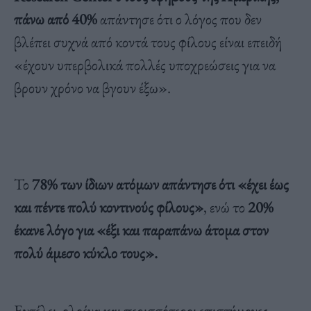
πάνω από 40%
απάντησε ότι ο λόγος που δεν
βλέπει συχνά από κοντά τους φίλους είναι επειδή
«έχουν υπερβολικά πολλές υποχρεώσεις για να
βρουν χρόνο να βγουν έξω».
Το
78% των ίδιων ατόμων απάντησε ότι «έχει έως
και πέντε πολύ κοντινούς φίλους»
, ενώ το
20%
έκανε λόγο για «έξι και παραπάνω άτομα στον
πολύ άμεσο κύκλο τους».
Εντέλει, ολοένα και περισσότεροι επιστήμονες