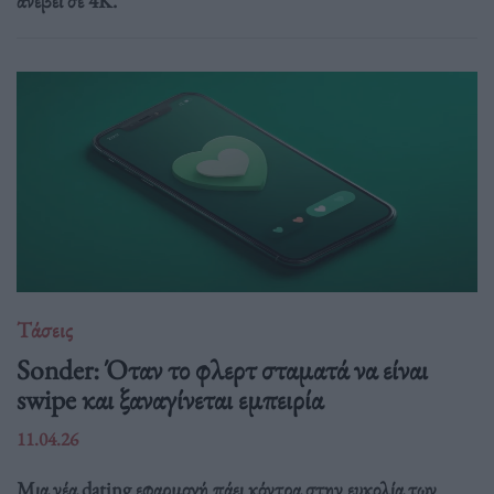
ανέβει σε 4K.
Τάσεις
Sonder: Όταν το φλερτ σταματά να είναι
swipe και ξαναγίνεται εμπειρία
11.04.26
Μια νέα dating εφαρμογή πάει κόντρα στην ευκολία των