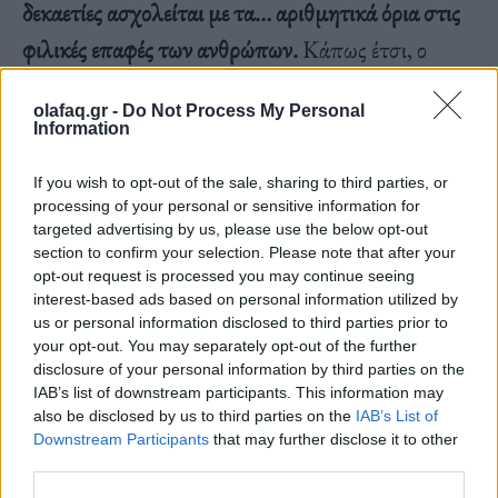
δεκαετίες ασχολείται με τα… αριθμητικά όρια στις
φιλικές επαφές των ανθρώπων.
Κάπως έτσι, ο
Dunbar κατέληξε ότι μπορούμε να έχουμε έως και
olafaq.gr -
Do Not Process My Personal
150 περιστασιακούς φίλους, αλλά
μέχρι πέντε (το
Information
πολύ) άτομα στον στενό μας κύκλο. Αυτές είναι οι
If you wish to opt-out of the sale, sharing to third parties, or
ανώτατες τιμές που μπορούμε να διαχειριστούμε.
processing of your personal or sensitive information for
targeted advertising by us, please use the below opt-out
section to confirm your selection. Please note that after your
opt-out request is processed you may continue seeing
interest-based ads based on personal information utilized by
us or personal information disclosed to third parties prior to
«
Εκείνοι στους οποίους έχετε αφιερώσει τον
your opt-out. You may separately opt-out of the further
disclosure of your personal information by third parties on the
περισσότερο χρόνο
– ας πούμε, ένας παιδικός φίλος
IAB’s list of downstream participants. This information may
also be disclosed by us to third parties on the
IAB’s List of
ή ένας συνάδελφος που έγινε πρώτος φίλος – είναι
Downstream Participants
that may further disclose it to other
πιο πιθανό να συνθέσουν τον πολύ εσωτερικό κύκλο
third parties.
των στενών φίλων σας.
Αυτές οι σχέσεις είναι πολύ