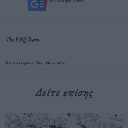
στο Google News
The FAQ Team
Ετικέτες :
ηλικία
,
Νέοι
,
φιλία
,
φίλοι
.
Δείτε επίσης