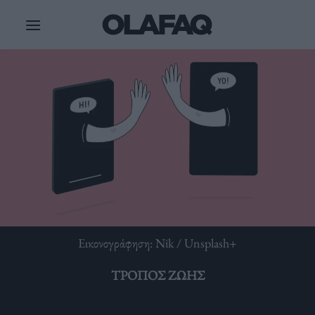
Μετάβαση
στο
περιεχόμενο
Εικονογράφηση: Nik / Unsplash+
ΤΡΌΠΟΣ ΖΩΉΣ