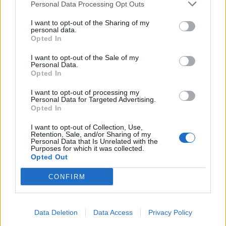
Personal Data Processing Opt Outs
ισχυρές γιατί έχετε επενδύσει τόσο πολύ σε αυτές
I want to opt-out of the Sharing of my
και είναι τόσο αμοιβαίες
»
, επισημαίνει ο Dunbar,
personal data.
Opted In
καταλήγοντας με νόημα ότι:
I want to opt-out of the Sale of my
Personal Data.
Opted In
«Είναι αυτοί που
ήξερες από τότε που ήσουν στο
I want to opt-out of processing my
Personal Data for Targeted Advertising.
νηπιαγωγείο και κρατούσες πάντα επαφή, και
Opted In
ακόμα κι αν πάνε στην Αυστραλία και τους δεις
I want to opt-out of Collection, Use,
Retention, Sale, and/or Sharing of my
μόνο μια φορά το χρόνο
, μπορείς να βρεις αυτή τη
Personal Data that Is Unrelated with the
Purposes for which it was collected.
φιλία ακριβώς σε εκείνο το σημείο εκείνο που την
Opted Out
άφησες
την τελευταία φορά σαν να μην συνέβη
CONFIRM
τίποτα.
Είναι σαν να έχεις ένα
«αυτόματο κιβώτιο
ταχυτήτων», επειδή η σχέση μεταξύ σας είναι τόσο
Data Deletion
Data Access
Privacy Policy
καλά εδραιωμένη».