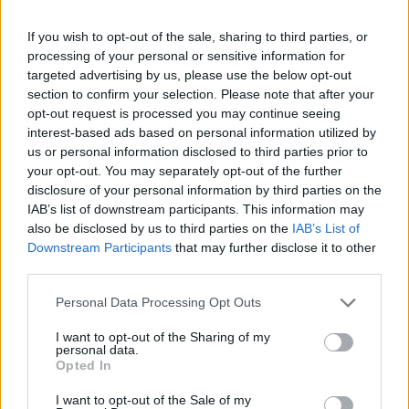
Επιπλέον,
η επίσημη γλώσσα είναι ιδιαίτερα
περιορισμένη όταν μιλάμε για το γυναικείο σώμα και
If you wish to opt-out of the sale, sharing to third parties, or
processing of your personal or sensitive information for
τη σεξουαλική εμπειρία.
Ενώ η γενιά των millenials
targeted advertising by us, please use the below opt-out
και των Gen Z γνωρίζουν καλύτερα τους
section to confirm your selection. Please note that after your
opt-out request is processed you may continue seeing
ανατομικούς όρους για τα γεννητικά τους όργανα,
interest-based ads based on personal information utilized by
από ότι προηγούμενες γενιές, παρόλαυτα υπάρχει
us or personal information disclosed to third parties prior to
your opt-out. You may separately opt-out of the further
ακόμα ένα
γλωσσικό κώλυμα
αναφορικά με τα
disclosure of your personal information by third parties on the
γυναικεία όργανα και το μη διεισδυτικό σεξ, με
IAB’s list of downstream participants. This information may
also be disclosed by us to third parties on the
IAB’s List of
αποτέλεσμα οι επίσημοι όροι να μοιάζουν άβολοι και
Downstream Participants
that may further disclose it to other
third parties.
παράταιροι.
Personal Data Processing Opt Outs
I want to opt-out of the Sharing of my
Ενώ οι κώδικες επιτρέπουν στους νέους να μιλούν
personal data.
Opted In
πιο ελεύθερα για τα μέρη του σώματός τους,
είναι
I want to opt-out of the Sale of my