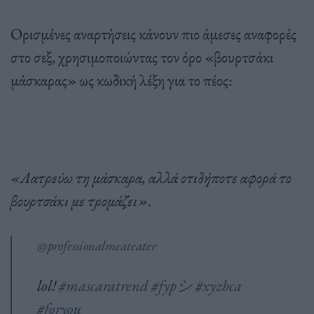
Ορισμένες αναρτήσεις κάνουν πιο άμεσες αναφορές
στο σεξ, χρησιμοποιώντας τον όρο «βουρτσάκι
μάσκαρας» ως κωδική λέξη για το πέος:
«Λατρεύω τη μάσκαρα, αλλά οτιδήποτε αφορά το
βουρτσάκι με τρομάζει».
@professionalmeateater
lol!
#mascaratrend
#fypシ
#xyzbca
#foryou