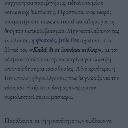
σύγχυση και παρεξηγήσεις, ειδικά στα μέσα
κοινωνικής δικτύωσης. Πρόσφατα, ένας νεαρός
συμμετείχε στο mascara trend και μίλησε για τη
δική του εμπειρία βιασμού. Μην καταλαβαίνοντας
το πλαίσιο,
η ηθοποιός, Julia Fox
σχολίασε στο
βίντεό του
«Καλά, δε σε λυπάμαι κιόλας»,
με τον
κόσμο από κάτω να την κατακρίνει για έλλειψη
ενσυναίσθησης κι ευαισθησίας. Λίγο αργότερα, η
Fox
απολογήθηκε λέγοντας
πως δε γνώριζε για την
τάση και νόμιζε ότι ο άντρας αναφερόταν
κυριολεκτικά σε μια μάσκαρα.
Παρόλαυτα, αυτή η ικανότητα των κωδίκων να