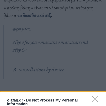
«πρώτη βάση» είναι το γλωσσόφιλο, «τέταρτη
βάση»
το διεισδυτικό σεξ
.
@grayciee_
#fyp
#foryou
#mascara
#mascaratrend
#fypシ
♬ constellations by duster – ‍
olafaq.gr -
Do Not Process My Personal
Information