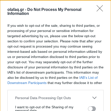
original sound – Psychology
olafaq.gr -
Do Not Process My Personal
Information
Animated
If you wish to opt-out of the sale, sharing to third parties, or
processing of your personal or sensitive information for
targeted advertising by us, please use the below opt-out
section to confirm your selection. Please note that after your
opt-out request is processed you may continue seeing
Στο βίντεο, βλέπουμε ένα ετερόφυλο ζευγάρι, όπου
interest-based ads based on personal information utilized by
us or personal information disclosed to third parties prior to
ο άνδρας επενδύει περισσότερο από τη γυναίκα. Σε
your opt-out. You may separately opt-out of the further
μια προσπάθεια να τη χειραγωγήσει ώστε να τον
disclosure of your personal information by third parties on the
IAB’s list of downstream participants. This information may
αγαπήσει περισσότερο, μετατρέπει τη σχέση τους
also be disclosed by us to third parties on the
IAB’s List of
Downstream Participants
that may further disclose it to other
σε ένα είδος πειράματος. Αντί να επιλέγει τα
third parties.
εύκολα ραντεβού και τις χαλαρές βραδιές με
Personal Data Processing Opt Outs
Netflix, την παρακινεί σε πιο απαιτητικές και
I want to opt-out of the Sharing of my
δημιουργικές δραστηριότητες.
personal data.