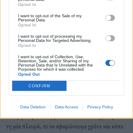
Opted In
I want to opt-out of the Sale of my
Personal Data.
Δραστηριότητες όπως η κατασκευή μιας
Opted In
πολύπλοκης βιβλιοθήκης ή το μαγείρεμα ενός
I want to opt-out of processing my
Personal Data for Targeted Advertising.
γεύματος από το μηδέν, υποτίθεται ότι ενισχύουν
Opted In
τον δεσμό τους. Όλα αυτά ενορχηστρώνονται
I want to opt-out of Collection, Use,
μέσω του λεγόμενου «φαινομένου ΙΚΕΑ». Είναι,
Retention, Sale, and/or Sharing of my
Personal Data that Is Unrelated with the
Purposes for which it was collected.
λοιπόν, ένα έξυπνο trick που όντως μπορεί να
Opted Out
βοηθήσει ή απλώς μια μορφή ψυχολογικής
CONFIRM
χειραγώγησης;
Data Deletion
Data Access
Privacy Policy
Ίσως η αλήθεια να βρίσκεται κάπου στη μέση. Από
τη μία πλευρά, το να αφιερώνουμε χρόνο και κόπο