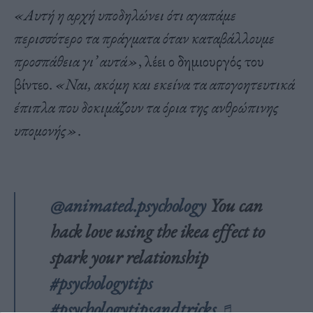
«Αυτή η αρχή υποδηλώνει ότι αγαπάμε
περισσότερο τα πράγματα όταν καταβάλλουμε
προσπάθεια γι’ αυτά»
, λέει ο δημιουργός του
βίντεο.
«Ναι, ακόμη και εκείνα τα απογοητευτικά
έπιπλα που δοκιμάζουν τα όρια της ανθρώπινης
υπομονής»
.
@animated.psychology
You can
hack love using the ikea effect to
spark your relationship
#psychologytips
#psychologytipsandtricks
♬