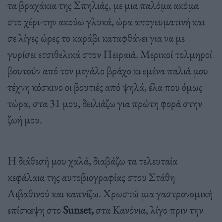
τα βραχάκια της Σπηλιάς, με μια παλόμα ακόμα
στο χέρι-την ακούω γλυκά, ώρα απογευματινή και
σε λίγες ώρες το καράβι καταφθάνει για να με
γυρίσει ετσιθελικά στον Πειραιά. Μερικοί τολμηροί
βουτούν από τον μεγάλο βράχο κι εμένα παλιά μου
τέχνη κόσκινο οι βουτιές από ψηλά, έλα που όμως
τώρα, στα 31 μου, δειλιάζω για πρώτη φορά στην
ζωή μου.
Η διάθεσή μου χαλά, διαβάζω τα τελευταία
κεφάλαια της αυτοβιογραφίας στου Στάθη
Λιβαθινού και καπνίζω. Χρωστώ μια γαστρονομική
επίσκεψη στο
Sunset,
στα Κανόνια, λίγο πριν την