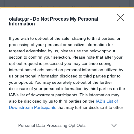
A post shared by Hydra Island Greece (@hydra_greece)
olafaq.gr -
Do Not Process My Personal
Information
If you wish to opt-out of the sale, sharing to third parties, or
processing of your personal or sensitive information for
targeted advertising by us, please use the below opt-out
Τρώω βάφλα στο κοντινότερο μαγαζί του μουσείου
section to confirm your selection. Please note that after your
opt-out request is processed you may continue seeing
που φτιάχνει και δικό του παγωτό (η βανίλια
interest-based ads based on personal information utilized by
ονειρική) και ανάβω τσιγάρο. Μετά την αναγκαία
us or personal information disclosed to third parties prior to
your opt-out. You may separately opt-out of the further
ανάπαυλα στο ξενοδοχείο, τρέχω στην
Σπηλιά
για
disclosure of your personal information by third parties on the
μια παλόμα-αύριο, θα βουτήξω σίγουρα από εδώ.
IAB’s list of downstream participants. This information may
also be disclosed by us to third parties on the
IAB’s List of
Λάτιν μελωδίες, κύματα να σκάνε απαλά στα
Downstream Participants
that may further disclose it to other
third parties.
βράχια, ομορφιές. Ζευγάρια, μικρές παρέες νεαρών
παιδιών, μια ζωηρή συντροφιά από γυναίκες που
Personal Data Processing Opt Outs