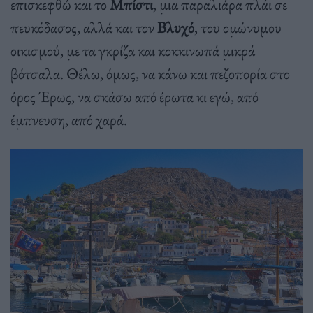
επισκεφθώ και το
Μπίστι
, μια παραλιάρα πλάι σε
πευκόδασος, αλλά και τον
Βλυχό
, του ομώνυμου
οικισμού, με τα γκρίζα και κοκκινωπά μικρά
βότσαλα. Θέλω, όμως, να κάνω και πεζοπορία στο
όρος Έρως, να σκάσω από έρωτα κι εγώ, από
έμπνευση, από χαρά.