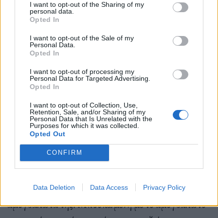
μάλλον κάνουν μπατσελορέτ. Πείνασα και ψάχνω
I want to opt-out of the Sharing of my
personal data.
με το gps την κρεπερί Μικρό Καφέ-μου’ χουν πει ότι
Opted In
φτιάχνει θεσπέσια κρέπα και επιβεβαιώνω.
I want to opt-out of the Sale of my
Personal Data.
Opted In
I want to opt-out of processing my
Η τελευταία μέρα στο νησί διέπεται από
Personal Data for Targeted Advertising.
Opted In
χαρμολύπη. Πάνω που έχω πιάσει το vibe, γνωρίζω
ότι έπεται η αποχώρηση. Μια τελευταία,
I want to opt-out of Collection, Use,
Retention, Sale, and/or Sharing of my
Personal Data that Is Unrelated with the
απολαυστική βόλτα στο λιμάνι και τα σοκάκια του.
Purposes for which it was collected.
Opted Out
Ψωνίζω αμυγδαλωτά από του
Τσαγκάρη
και
γνωρίζω τη μητριάρχισσα Τσαγκάρη, μια γριούλα
CONFIRM
92 ετών που δεν επικοινωνεί ακριβώς, παρά κοιτάζει
και χαμογελά, ό, τι πιο γλυκό στο νησί, σαν τα
Data Deletion
Data Access
Privacy Policy
αμυγδαλωτά της. Μπουκωμένη με το αμυγδαλωτό