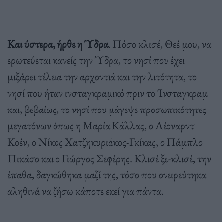
Και ύστερα, ήρθε η Ύδρα
. Πόσο κλισέ, Θεέ μου, να
ερωτεύεται κανείς την Ύδρα, το νησί που έχει
μιξάρει τέλεια την αρχοντιά και την λιτότητα, το
νησί που ήταν ινσταγκραμικό πριν το Ίνσταγκραμ
και, βεβαίως, το νησί που μάγεψε προσωπικότητες
μεγατόνων όπως η Μαρία Κάλλας, ο Λέοναρντ
Κοέν, ο Νίκος Χατζηκυριάκος-Γκίκας, ο Πάμπλο
Πικάσο και ο Γιώργος Σεφέρης. Κλισέ ξε-κλισέ, την
έπαθα, δαγκώθηκα μαζί της, τόσο που ονειρεύτηκα
αληθινά να ζήσω κάποτε εκεί για πάντα.