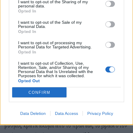
I want to opt-out of the Sharing of my
personal data.
Opted In
I want to opt-out of the Sale of my
Personal Data.
Opted In
I want to opt-out of processing my
Στο Ftelia Pacha Mykonos ο χώρος
Personal Data for Targeted Advertising.
Opted In
μεταμορφώνεται όσο περνά η ώρα και μέχρι τα
I want to opt-out of Collection, Use,
μεσάνυκτα εδώ είναι ο απόλυτος χώρος πάρτι.
Retention, Sale, and/or Sharing of my
Personal Data that Is Unrelated with the
Μεταφέροντας το μοναδικό πνεύμα της Ίμπιζα στη
Purposes for which it was collected.
Opted Out
Μύκονο, η λίστα των DJs που έπαιξαν στο Ftelia
CONFIRM
Pacha Mykonos περιλάμβανε πολλά γνωστά
ονόματα που δημιούργησαν ορισμένες από τις πιο
αξέχαστες βραδιές του φετινού καλοκαιριού. Ο
Data Deletion
Data Access
Privacy Policy
ρυθμός κρατά ακόμα από το πρωί έως το βράδι στον