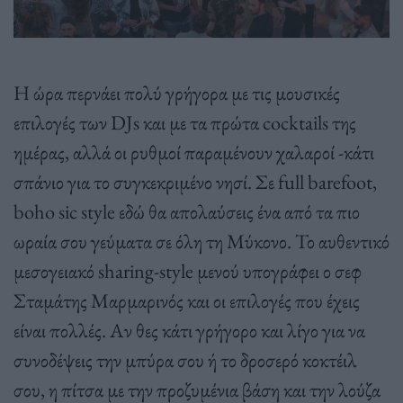
Η ώρα περνάει πολύ γρήγορα με τις μουσικές
επιλογές των DJs και με τα πρώτα cocktails της
ημέρας, αλλά οι ρυθμοί παραμένουν χαλαροί -κάτι
σπάνιο για το συγκεκριμένο νησί. Σε full barefoot,
boho sic style εδώ θα απολαύσεις ένα από τα πιο
ωραία σου γεύματα σε όλη τη Μύκονο. Το αυθεντικό
μεσογειακό sharing-style μενού υπογράφει ο σεφ
Σταμάτης Μαρμαρινός και οι επιλογές που έχεις
είναι πολλές. Αν θες κάτι γρήγορο και λίγο για να
συνοδέψεις την μπύρα σου ή το δροσερό κοκτέιλ
σου, η πίτσα με την προζυμένια βάση και την λούζα