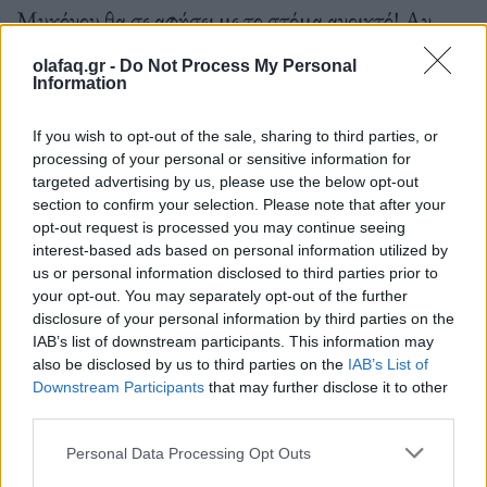
Μυκόνου θα σε αφήσει με το στόμα ανοικτό! Αν
πάλι θέλεις να κάνεις ένα κανονικό, καθιστό γεύμα,
olafaq.gr -
Do Not Process My Personal
Information
θα περάσεις στο επίπεδο του εστιατορίου και οι
επιλογές είναι πολλές και ιδιαίτερα γευστικές:
If you wish to opt-out of the sale, sharing to third parties, or
φρέσκα θαλασσινά, ψάρια όπως επίσης premium
processing of your personal or sensitive information for
targeted advertising by us, please use the below opt-out
κοπές και νόστιμα σνακς. Η λίστα των κρασιών και
section to confirm your selection. Please note that after your
κοκτέιλς έχει δημιουργηθεί για να συμπληρώνει τις
opt-out request is processed you may continue seeing
interest-based ads based on personal information utilized by
γεύσεις που σερβίρονται.
us or personal information disclosed to third parties prior to
your opt-out. You may separately opt-out of the further
disclosure of your personal information by third parties on the
IAB’s list of downstream participants. This information may
also be disclosed by us to third parties on the
IAB’s List of
Downstream Participants
that may further disclose it to other
third parties.
Personal Data Processing Opt Outs