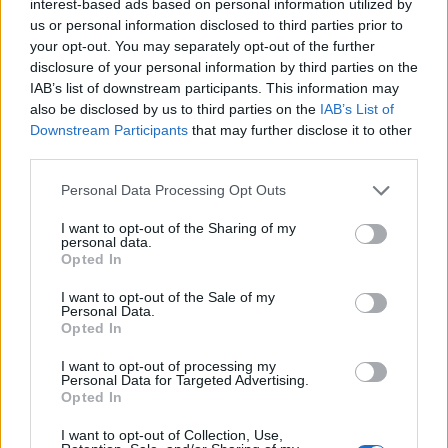
interest-based ads based on personal information utilized by
us or personal information disclosed to third parties prior to
your opt-out. You may separately opt-out of the further
disclosure of your personal information by third parties on the
IAB’s list of downstream participants. This information may
also be disclosed by us to third parties on the
IAB’s List of
Downstream Participants
that may further disclose it to other
third parties.
Personal Data Processing Opt Outs
Όταν γνωστός Youtuber προσπάθησε να καπηλευτεί την τέχνη της
I want to opt-out of the Sharing of my
personal data.
Opted In
Πριν 2 χρόνια, ο διάσημος youtuber
Nas Daily
,
I want to opt-out of the Sale of my
προκάλεσε έντονες αντιδράσεις μετά από την
Personal Data.
Opted In
επίσκεψή του στις Φιλιππίνες. Ο δημιουργός έχει
I want to opt-out of processing my
καταφέρει να συγκεντρώσει το ενδιαφέρον
Personal Data for Targeted Advertising.
Opted In
εκατομμυρίων ακολούθων, μέσα από τις όμορφες
I want to opt-out of Collection, Use,
εικόνες από τα ταξίδια του σε όλον τον πλανήτη. Ο