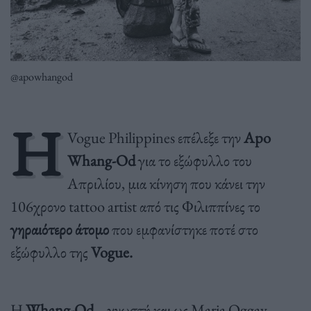
@apowhangod
Η
Vogue Philippines επέλεξε την
Apo
Whang-Od
για το εξώφυλλο του
Απριλίου, μια κίνηση που κάνει την
106χρονο tattoo artist από τις Φιλιππίνες το
γηραιότερο άτομο
που εμφανίστηκε ποτέ στο
εξώφυλλο της
Vogue.
Η
Whang-Od
– γνωστή και ως Maria Oggay –