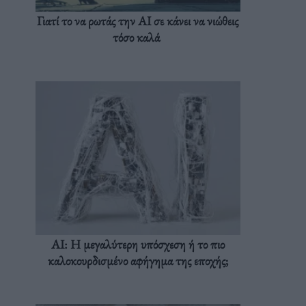
Γιατί το να ρωτάς την AI σε κάνει να νιώθεις
τόσο καλά
AI: Η μεγαλύτερη υπόσχεση ή το πιο
καλοκουρδισμένο αφήγημα της εποχής;