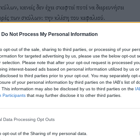
ύλων, κανείς δεν έχει σκεφτεί ποτέ να διερευνήσει
φορές των σκύλων: την κλίση του κεφαλιού.
ν το κεφάλι τους για να ακούνε καλύτερα ή να
-
Do Not Process My Personal Information
τη του 2021 που δημοσιεύθηκε στο Animal
λίση του κεφαλιού: Τα σκυλιά το κάνουν όταν
to opt-out of the sale, sharing to third parties, or processing of your per
formation for targeted advertising by us, please use the below opt-out s
ες.
r selection. Please note that after your opt-out request is processed y
eing interest-based ads based on personal information utilized by us or
disclosed to third parties prior to your opt-out. You may separately opt-
losure of your personal information by third parties on the IAB’s list of
. This information may also be disclosed by us to third parties on the
IA
Participants
that may further disclose it to other third parties.
l Data Processing Opt Outs
τα στα οποία συμμετείχαν 40 σκύλοι χωρισμένοι σε
o opt-out of the Sharing of my personal data.
ί σταθερά επιτυχημένη στο να μαθαίνει τα ονόματα