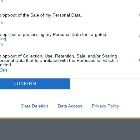
In
τικοί μαθητές λέξεων
», ενώ οι άλλοι σκύλοι ήταν
o opt-out of the Sale of my Personal Data.
In
to opt-out of processing my Personal Data for Targeted
ing.
In
α αντικειμένων και παιχνιδιών, ακόμη και μετά
ι δεν μπορούν»
, σημείωσαν οι ερευνητές.
o opt-out of Collection, Use, Retention, Sale, and/or Sharing
ersonal Data that Is Unrelated with the Purposes for which it
lected.
ορα τα ονόματα των αντικειμένων ως σκύλους με
Out
ε ότι, αν η κλίση του κεφαλιού σχετίζεται με
CONFIRM
ικών ερεθισμάτων, οι σκύλοι που μαθαίνουν τις
λι τους συχνότερα στο άκουσμα του ονόματος του
Data Deletion
Data Access
Privacy Policy