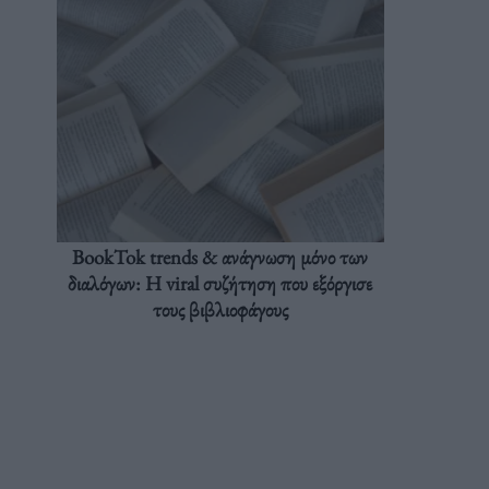
BookTok trends & ανάγνωση μόνο των
διαλόγων: Η viral συζήτηση που εξόργισε
τους βιβλιοφάγους