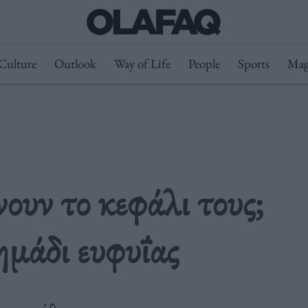
Culture
Outlook
Way of Life
People
Sports
Mag
νουν το κεφάλι τους;
ημάδι ευφυΐας