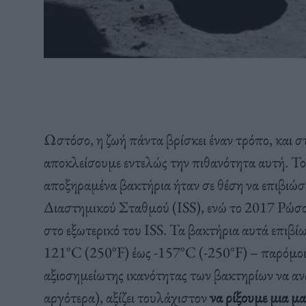
Ωστόσο, η ζωή πάντα βρίσκει έναν τρόπο, και 
αποκλείσουμε εντελώς την πιθανότητα αυτή. Το
αποξηραμένα βακτήρια ήταν σε θέση να επιβιώσο
Διαστημικού Σταθμού (ISS), ενώ το 2017 Ρώσο
στο εξωτερικό του ISS. Τα βακτήρια αυτά επιβί
121°C (250°F) έως -157°C (-250°F) – παρόμοιε
αξιοσημείωτης ικανότητας των βακτηρίων να αν
αργότερα), αξίζει τουλάχιστον
να ρίξουμε μια μ