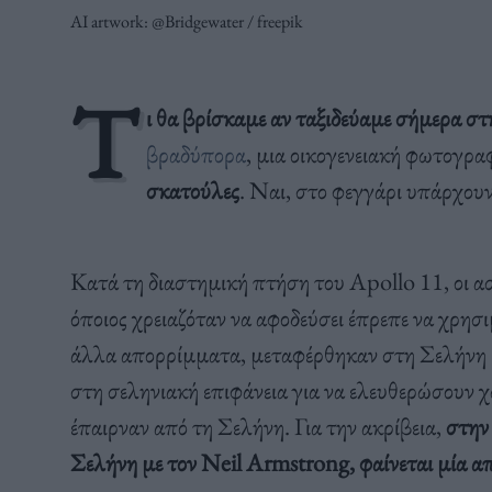
AI artwork: @Bridgewater / freepik
Τ
ι θα βρίσκαμε αν ταξιδεύαμε σήμερα στ
βραδύπορα
, μια οικογενειακή φωτογρα
σκατούλες
. Ναι, στο φεγγάρι υπάρχου
Κατά τη διαστημική πτήση του Apollo 11, οι ασ
όποιος χρειαζόταν να αφοδεύσει έπρεπε να χρησι
άλλα απορρίμματα, μεταφέρθηκαν στη Σελήνη μα
στη σεληνιακή επιφάνεια για να ελευθερώσουν χ
έπαιρναν από τη Σελήνη. Για την ακρίβεια,
στην 
Σελήνη με τον Neil Armstrong, φαίνεται μία απ