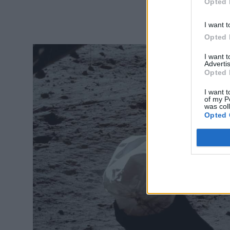
Opted 
I want t
Opted 
I want 
Advertis
Opted 
I want t
of my P
was col
Opted 