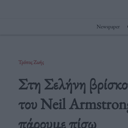
Μετάβαση
στο
περιεχόμενο
Newspaper
Τρόπος Ζωής
Στη Σελήνη βρίσκο
του Neil Armstrong
πάρουμε πίσω