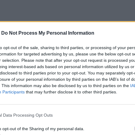
αστροναυτών; Νοιάζουν τους αστροβιολόγους. Οι
-
Do Not Process My Personal Information
ς, τουλάχιστον στην αρχή, περιείχαν μικροβιακή
ου περιεχομένου τους θα μπορούσε να μας πει
εάν
to opt-out of the sale, sharing to third parties, or processing of your per
formation for targeted advertising by us, please use the below opt-out s
ήκες ή αν θα μπορούσαμε ενδεχομένως να
r selection. Please note that after your opt-out request is processed y
eing interest-based ads based on personal information utilized by us or
λιακό σύστημα καθώς εξερευνούμε.
disclosed to third parties prior to your opt-out. You may separately opt-
losure of your personal information by third parties on the IAB’s list of
. This information may also be disclosed by us to third parties on the
IA
Participants
that may further disclose it to other third parties.
 βλαβερές συνέπειες της υπεριώδους ακτινοβολίας
ιμες. Η Σελήνη δεν λαμβάνει αυτή την προστασία
νότατα θα αποστειρώνονταν μέσα σε έναν
l Data Processing Opt Outs
o opt-out of the Sharing of my personal data.