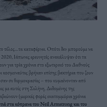
στο τέλος…τα καταφέρνει. Οπότε δεν μπορούμε να
 2020, Ιάπωνες ερευνητές ανακάλυψαν ότι τα
υν για τρία χρόνια στο εξωτερικό του Διεθνούς
ι κοσμοναύτες βρήκαν επίσης βακτήρια που ζουν
ωσαν σε θερμοκρασίες – που κυμαίνονταν από
ς με αυτές στη Σελήνη. Δεδομένης της
αβιώνουν (μερικές φορές εκατομμύρια χρόνια
ατιά στα κόπρανα του Neil Armstrong και του