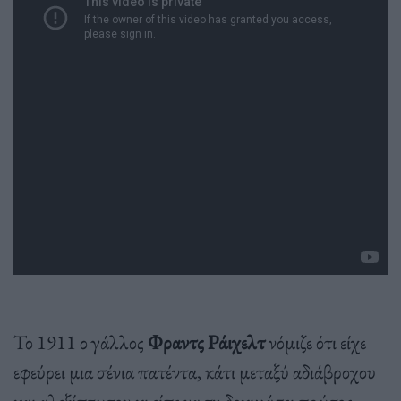
Το 1911 ο γάλλος
Φραντς Ράιχελτ
νόμιζε ότι είχε
εφεύρει μια σένια πατέντα, κάτι μεταξύ αδιάβροχου
και αλεξίπτωτου κι είπε να τη δοκιμάσει πρώτος,