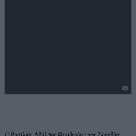
Ο
βασιλιάς Αδόλφος Φρειδερίκος της Σουηδίας