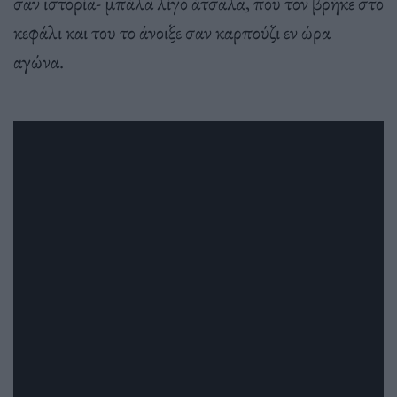
σαν ιστορία- μπάλα λίγο άτσαλα, που τον βρήκε στο
κεφάλι και του το άνοιξε σαν καρπούζι εν ώρα
αγώνα.