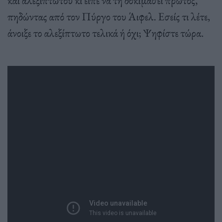
πηδώντας από τον Πύργο του Άιφελ. Εσείς τι λέτε,
άνοιξε το αλεξίπτωτο τελικά ή όχι; Ψηφίστε τώρα.