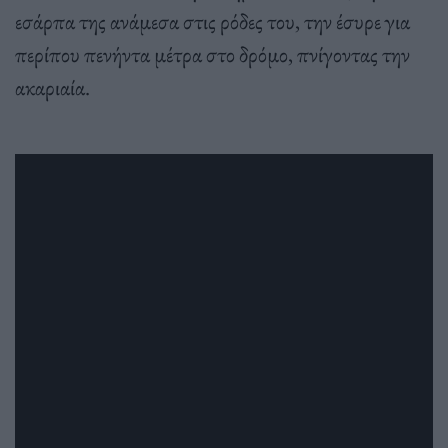
εσάρπα της ανάμεσα στις ρόδες του, την έσυρε για
περίπου πενήντα μέτρα στο δρόμο, πνίγοντας την
ακαριαία.