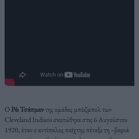
Ο
Ρέι Τσάπμαν
της ομάδας μπέιζμπολ των
Cleveland Indians σκοτώθηκε στις 6 Αυγούστου
1920, όταν ο αντίπαλος παίχτης πέταξε τη –βαριά