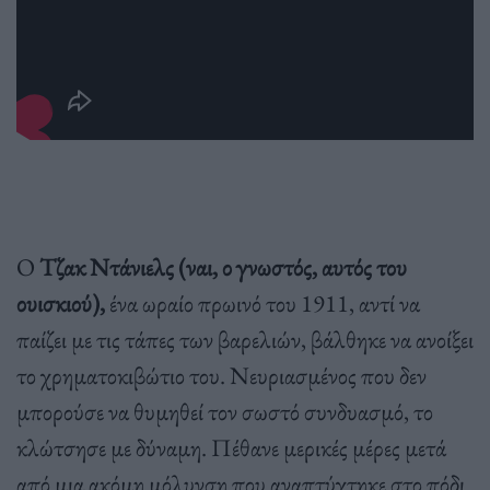
Ο
Τζακ Ντάνιελς (ναι, ο γνωστός, αυτός του
ουισκιού),
ένα ωραίο πρωινό του 1911, αντί να
παίζει με τις τάπες των βαρελιών, βάλθηκε να ανοίξει
το χρηματοκιβώτιο του. Νευριασμένος που δεν
μπορούσε να θυμηθεί τον σωστό συνδυασμό, το
κλώτσησε με δύναμη. Πέθανε μερικές μέρες μετά
από μια ακόμη μόλυνση που αναπτύχτηκε στο πόδι