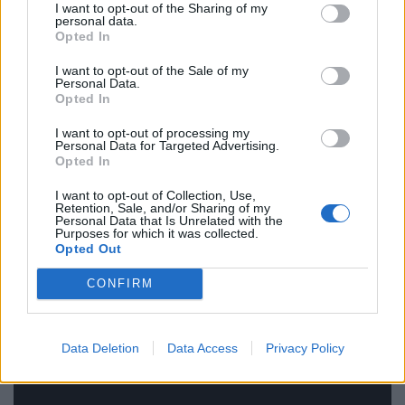
πυροβολισμού, πηρέ το περίστροφο ενός από τους
I want to opt-out of the Sharing of my
personal data.
ενόρκους και το έβαλε στην καρδιά του. Το όπλο
Opted In
ήταν γεμάτο. Ασφαλώς.
I want to opt-out of the Sale of my
Personal Data.
Opted In
I want to opt-out of processing my
Personal Data for Targeted Advertising.
Opted In
I want to opt-out of Collection, Use,
Retention, Sale, and/or Sharing of my
Personal Data that Is Unrelated with the
Purposes for which it was collected.
Opted Out
CONFIRM
Data Deletion
Data Access
Privacy Policy