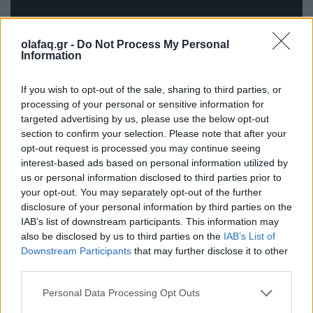
olafaq.gr -
Do Not Process My Personal
Information
If you wish to opt-out of the sale, sharing to third parties, or
processing of your personal or sensitive information for
targeted advertising by us, please use the below opt-out
section to confirm your selection. Please note that after your
opt-out request is processed you may continue seeing
interest-based ads based on personal information utilized by
us or personal information disclosed to third parties prior to
your opt-out. You may separately opt-out of the further
O δικηγόρος
Κλέμεντ Βαλάντιγκαμ
εν έτη 1871
disclosure of your personal information by third parties on the
IAB’s list of downstream participants. This information may
έπρεπε να υπερασπιστεί ενώπιον του δικαστηρίου
also be disclosed by us to third parties on the
IAB’s List of
τον πελάτη του, Τομ Μαγκέχαν, ο οποίος
Downstream Participants
that may further disclose it to other
third parties.
κατηγορείτο ότι πυροβόλησε έναν άλλο τύπο σε ένα
Personal Data Processing Opt Outs
μπαρ. Θέλοντας να κάνει μια ακριβή επίδειξη του