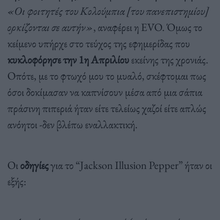
«Οι φοιτητές του Κολούμπια [του πανεπιστημίου]
ορκίζονται σε αυτήν»
, αναφέρει η EVO. Όμως το
κείμενο υπήρχε στο τεύχος της εφημερίδας που
κυκλοφόρησε την 1η Απριλίου
εκείνης της χρονιάς.
Οπότε, με το φτωχό μου το μυαλό, σκέφτομαι πως
όσοι δοκίμασαν να καπνίσουν μέσα από μια σάπια
πράσινη πιπεριά ήταν είτε τελείως χαζοί είτε απλώς
ανόητοι -δεν βλέπω εναλλακτική.
Οι
οδηγίες
για το “Jackson Illusion Pepper” ήταν οι
εξής: