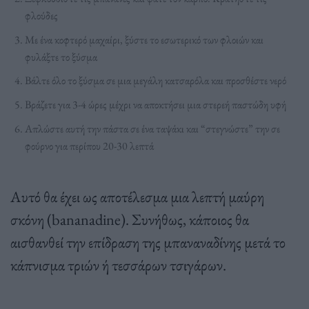
φλούδες
Με ένα κοφτερό μαχαίρι, ξύστε το εσωτερικό των φλοιών και
φυλάξτε το ξύσμα
Βάλτε όλο το ξύσμα σε μια μεγάλη κατσαρόλα και προσθέστε νερό
Βράζετε για 3-4 ώρες μέχρι να αποκτήσει μια στερεή παστώδη υφή
Απλώστε αυτή την πάστα σε ένα ταψάκι και “στεγνώστε” την σε
φούρνο για περίπου 20-30 λεπτά
Αυτό θα έχει ως αποτέλεσμα μια λεπτή μαύρη
σκόνη (bananadine). Συνήθως, κάποιος θα
αισθανθεί την επίδραση της μπαναναδίνης μετά το
κάπνισμα τριών ή τεσσάρων τσιγάρων.