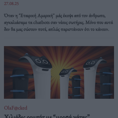
27.08.25
Όταν η "Εταιρική Αμερική" μάς έκοψε από τον άνθρωπο,
αγκαλιάσαμε τα chatbots σαν νέους σωτήρες. Μόνο που αυτά
δεν θα μας σώσουν ποτέ, απλώς παριστάνουν ότι το κάνουν.
OlaF@cked
Χιλιάδες ρομπότ με “μορφή γάτας”