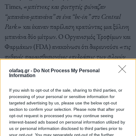
Times,
«μπίτνικς και φοιτητές φώναζαν
“μπανάνα-μπανάνα” σε ένα “be-in” στο Central
Park»
και έκαναν παρέλαση κρατώντας μια ξύλινη
μπανάνα δύο μέτρων. Ο Οργανισμός Τροφίμων και
Φαρμάκων (FDA) ανακοίνωσε ότι διερευνούσε
«τις
πιθανές παραισθησιογόνες επιδράσεις των φλοιών
μπανάνας»
. Παράνοια.
olafaq.gr -
Do Not Process My Personal
Information
If you wish to opt-out of the sale, sharing to third parties, or
processing of your personal or sensitive information for
Λίγο νωρίτερα από το δημοσίευμα της Berkeley
targeted advertising by us, please use the below opt-out
section to confirm your selection. Please note that after your
Barb, τον Οκτώβριο του 1966, ο τραγουδοποιός
opt-out request is processed you may continue seeing
interest-based ads based on personal information utilized by
Donovan
είχε κυκλοφορήσει το κομμάτι “
Mellow
us or personal information disclosed to third parties prior to
Yellow
” το οποίο γνώρισε μεγάλη επιτυχία και
your opt-out. You may separately opt-out of the further