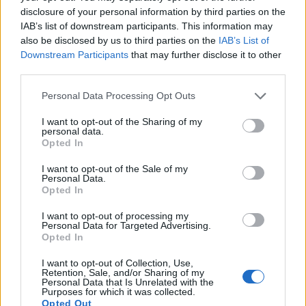
disclosure of your personal information by third parties on the
φημολογούνταν ότι αφορούσε το κάπνισμα των
IAB’s list of downstream participants. This information may
αποξηραμένων μπανανόφλουδων ως
also be disclosed by us to third parties on the
IAB’s List of
Downstream Participants
that may further disclose it to other
παραισθησιογόνο ναρκωτικό. Σύμφωνα με τις
third parties.
σημειώσεις του ίδιου του Donovan στο άλμπουμ
Personal Data Processing Opt Outs
“Donovan’s Greatest Hits” [1969, Epic], η φήμη
I want to opt-out of the Sharing of my
ότι κάποιος μπορούσε να “φτιαχτεί” από την
personal data.
Opted In
bananadine είχε ξεκινήσει από τον γκουρού της
I want to opt-out of the Sale of my
ψυχεδέλειας Country Joe McDonald το 1966.
Personal Data.
Opted In
I want to opt-out of processing my
Personal Data for Targeted Advertising.
Opted In
I want to opt-out of Collection, Use,
Retention, Sale, and/or Sharing of my
Personal Data that Is Unrelated with the
Purposes for which it was collected.
Opted Out