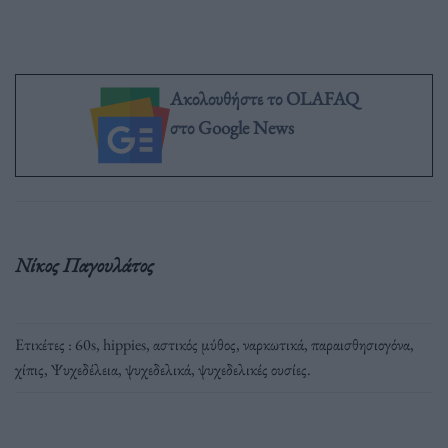
Ακολουθήστε το OLAFAQ
στο Google News
Νίκος Παγουλάτος
Ετικέτες :
60s
,
hippies
,
αστικός μύθος
,
ναρκωτικά
,
παραισθησιογόνα
,
χίπις
,
Ψυχεδέλεια
,
ψυχεδελικά
,
ψυχεδελικές ουσίες
.