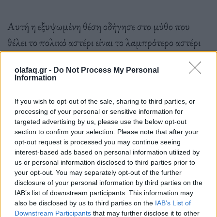
Αυτή η εξυψωμένη θέση οδήγησε στο μύθο που
θέλει το πολικό αστέρι είναι το λαμπρότερο αστέρι
στον νυχτερινό ουρανό. Έλα όμως που δεν είναι.
olafaq.gr -
Do Not Process My Personal
Από όλα τα αστέρια που είναι ορατά από τον
Information
πλανήτη μας, μόλις και μετά βίας μπαίνει στα top
If you wish to opt-out of the sale, sharing to third parties, or
50 των πιο λαμπερών αστεριών
(η ντροπή η ίδια
processing of your personal or sensitive information for
είσαι, Polaris).
Α, και δεν είναι ένα αστέρι αλλά τρία
targeted advertising by us, please use the below opt-out
section to confirm your selection. Please note that after your
– αν και αυτό δεν μπορεί να διακριθεί με γυμνό μάτι.
opt-out request is processed you may continue seeing
Επιπλέον, η προνομιακή του θέση είναι μόνο
interest-based ads based on personal information utilized by
us or personal information disclosed to third parties prior to
προσωρινή. Κατά τη διάρκεια χιλιετιών, ο άξονας
your opt-out. You may separately opt-out of the further
περιστροφής της Γης μετατοπίζεται αργά, σε μια
disclosure of your personal information by third parties on the
IAB’s list of downstream participants. This information may
διαδικασία γνωστή ως μετάπτωση. Αυτό σημαίνει
also be disclosed by us to third parties on the
IAB’s List of
Downstream Participants
that may further disclose it to other