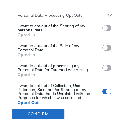
ότι η περιοχή του ουρανού ακριβώς πάνω από τον
third parties.
Βόρειο Πόλο αλλάζει με το χρόνο. Ο Σαίξπηρ έβαλε
Personal Data Processing Opt Outs
τον Ιούλιο Καίσαρα να περιγράψει τον εαυτό του ως
I want to opt-out of the Sharing of my
«σταθερό σαν το βόρειο αστέρι»
, αλλά πλέον
personal data.
Opted In
γνωρίζουμε ότι αυτό είναι αναχρονισμός, αφού την
I want to opt-out of the Sale of my
εποχή του Καίσαρα δεν υπήρχε αστέρι στον Βορρά .
Personal Data.
Opted In
I want to opt-out of processing my
Personal Data for Targeted Advertising.
Opted In
5. Κανένας άνθρωπος δεν έχει ταξιδέψει ποτέ πέρα από τη Σελήνη
I want to opt-out of Collection, Use,
Retention, Sale, and/or Sharing of my
Αυτό είναι λίγο tricky. Θεωρητικά μιλώντας,
Personal Data that Is Unrelated with the
Purposes for which it was collected.
αστροναύτες έχουν ταξιδέψει πέραν από τη Σελήνη.
Opted Out
Οι αστροναύτες του Apollo 13 ταξίδεψαν πιο
CONFIRM
μακριά από οποιονδήποτε άλλο άνθρωπο. Κατά τη