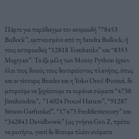
Πάρτε για παράδειγμα τον ασεροειδή “78453
Bullock”, εμπνευσμένο από τη Sandra Bullock, ή
τους αστεροειδείς “12818 Tomhanks” και “8353
Megryan”. Τα έξι μέλη των Monty Python έχουν
όλοι τους δικούς τους δευτερεύοντες πλανήτες, όπως
και οι τέσσερις Beatles και η Yoko Ono! Φυσικά, δε
μπορούμε να ξεχάσουμε τα ουράνια σώματα “4738
Jimihendrix”, “14024 Procol Harum”, “91287
Simon-Garfunkel”, “17473 Freddiemercury” και
“342843 Davidbowie” (ως γνήσια Gen Z, πρέπει
να ρωτήσω, γιατί δε δίνουμε πλέον ονόματα