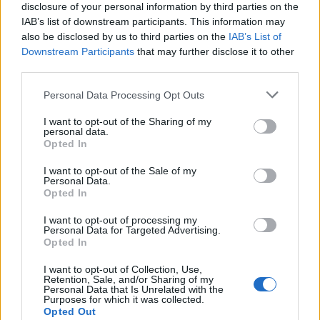
disclosure of your personal information by third parties on the
4.Επανατοποθετούμε τα στεγνά και καθαρά,πια,
IAB’s list of downstream participants. This information may
συρτάρια και ράφια. Τακτοποιούμε τα τρόφιμα και
also be disclosed by us to third parties on the
IAB’s List of
Downstream Participants
that may further disclose it to other
τα βαζάκια-έχοντας προσέξει να είναι πρώτα και
third parties.
αυτά καθαρά και να μην «κολλάνε».
Personal Data Processing Opt Outs
I want to opt-out of the Sharing of my
personal data.
5. Ώρα για το εκωετρικό του ψυγείου. Καθαρίζουμε
Opted In
με χαρτί κουζίνας και μια σταγόνα υγρό πιάτων.
I want to opt-out of the Sale of my
Personal Data.
Έπειτα, απλώς με στεγνό χαρτί.
Opted In
I want to opt-out of processing my
Personal Data for Targeted Advertising.
Opted In
Τώρα, όλα είναι καθαρά, τακτοποιημένα και
I want to opt-out of Collection, Use,
γαλήνια.
Retention, Sale, and/or Sharing of my
Personal Data that Is Unrelated with the
Purposes for which it was collected.
Opted Out