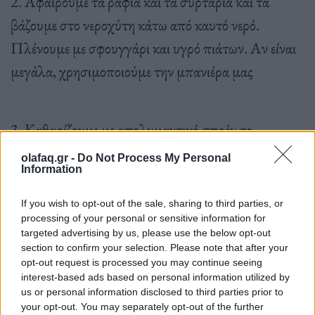
2. Αφαιρούμε τα ράφια και τα συρτάρια και τα
βάζουμε στο νεροχύτη κάτω από καυτό νερό.
Πλένουμε με σφουγγάρι και υγρό πιάτων. Αν είναι
μεγάλα, χρησιμοποιούμε την μπανιέρα μας
3. Καθαρίζουμε με απολυμαντικό σπρέυ το
εσωτερικό του ψυγείου (τοιχώματα, ράφια που δεν
olafaq.gr -
Do Not Process My Personal
Information
αφαιρούνται και το λάστιχο που βρίσκεται στο
σημείο που κλείνει η πόρτα). Σκουπίζουμε με χαρτί
If you wish to opt-out of the sale, sharing to third parties, or
κουζίνας και, για δύσκολα σημεία, δουλεύουμε και
processing of your personal or sensitive information for
targeted advertising by us, please use the below opt-out
με το σκληρό μέρος του σφουγγαριού πιάτων.
section to confirm your selection. Please note that after your
opt-out request is processed you may continue seeing
interest-based ads based on personal information utilized by
us or personal information disclosed to third parties prior to
your opt-out. You may separately opt-out of the further