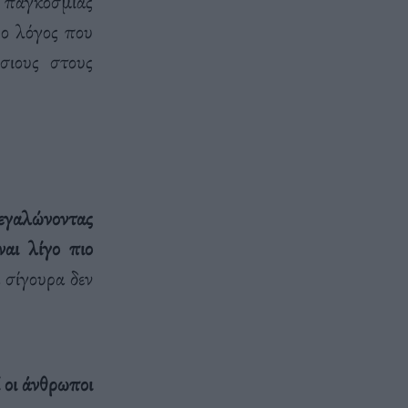
αγκόσμιας
 ο λόγος που
σιους στους
μεγαλώνοντας
αι λίγο πιο
 σίγουρα δεν
ί οι άνθρωποι