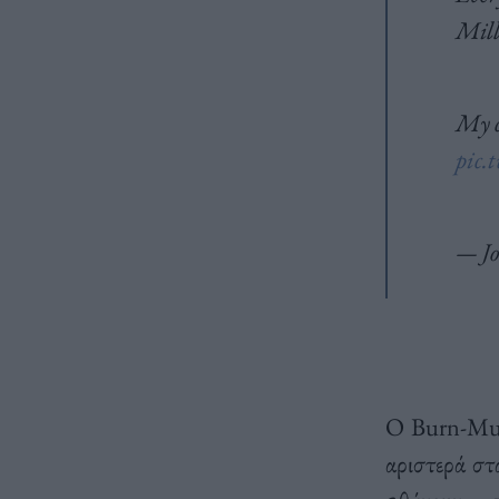
Mill
My 
pic.
— J
Ο Burn-Mur
αριστερά στ