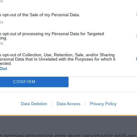
In
ων γενεών.
Μια πρόσφατη αναφορά στους Finan
τι οι συνέπειες της παγκόσμιας οικονομικής κρίσης το
o opt-out of the Sale of my Personal Data.
In
α μετατρέψουν τους millennials σε ισόβιους φιλ
to opt-out of processing my Personal Data for Targeted
ς ότι όσοι γεννήθηκαν μεταξύ 1981 και 1996 τηρούν π
ing.
In
 αξίες σε σύγκριση με προηγούμενες γενιές.
o opt-out of Collection, Use, Retention, Sale, and/or Sharing
ersonal Data that Is Unrelated with the Purposes for which it
lected.
Out
 conservatives have a Millennials problem.
CONFIRM
oth UK & US, it’s not just that Millennials aren’t vot
Data Deletion
Data Access
Privacy Policy
ervative because they’re young.
y previous generation grew more conservative with age,