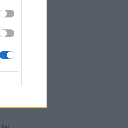
cial Times
υ 2008 μπορεί
ελεύθερους,
ιο στενά τις
ing
 but