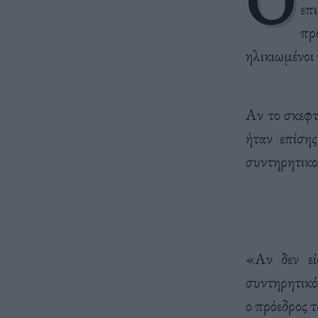
Ο
επ
πρ
ηλικιωμένοι 
Αν το σκεφτε
ήταν επίσης
συντηρητικο
«Αν δεν εί
συντηρητικό
ο πρόεδρος 