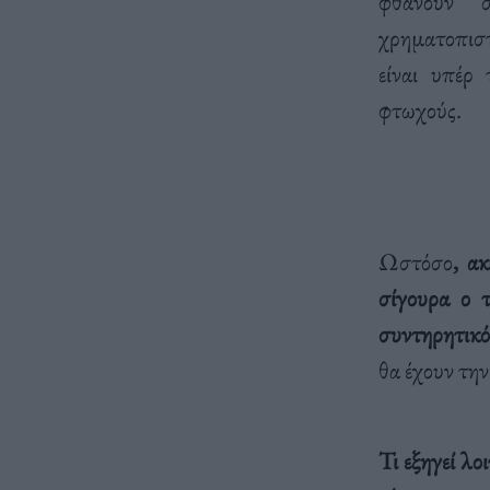
φθάνουν 
χρηματοπιστ
είναι υπέρ
φτωχούς.
Ωστόσο
, α
σίγουρα ο 
συντηρητικό
θα έχουν την
Τι εξηγεί λο