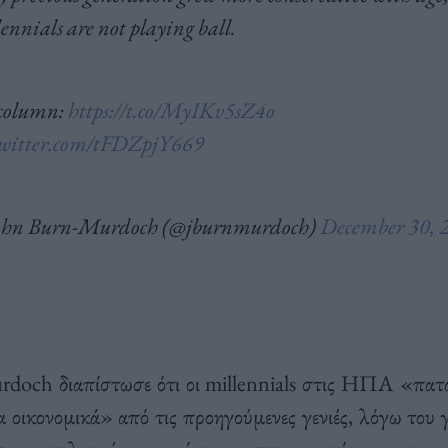
ennials are not playing ball.
column:
https://t.co/MyIKv5sZ4o
twitter.com/tFDZpjY669
ohn Burn-Murdoch (@jburnmurdoch)
December 30, 
doch διαπίστωσε ότι οι millennials στις ΗΠΑ «πατά
α οικονομικά» από τις προηγούμενες γενιές, λόγω του γ