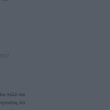
2022
νε πολύ πιο
εγονότος ότι