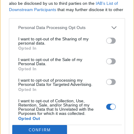
άτομο να ελπίζει σε κάτι περισσότερο από μια
also be disclosed by us to third parties on the
IAB’s List of
Downstream Participants
that may further disclose it to other
περιστασιακή σχέση, ενώ το άλλο άτομο θέλει να
third parties.
κρατήσει τα πράγματα απλά και σε καθαρά
Personal Data Processing Opt Outs
σεξουαλικό επίπεδο. Το άτομο που θέλει μια
I want to opt-out of the Sharing of my
βαθύτερη σχέση μπορεί να αποφύγει να θέσει το
personal data.
Opted In
ζήτημα, από φόβο ότι αν πει την αλήθεια η σχέση θα
τελειώσει. Αυτά τα άνισα συναισθήματα μπορεί να
I want to opt-out of the Sale of my
Personal Data.
Opted In
προκαλέσουν θλίψη και απογοήτευση σε ένα από τα
δύο εμπλεκόμενα άτομα.
I want to opt-out of processing my
Personal Data for Targeted Advertising.
Opted In
I want to opt-out of Collection, Use,
Αξίζει επίσης να αναφέρουμε ότι κάποιοι άνθρωποι
Retention, Sale, and/or Sharing of my
Personal Data that Is Unrelated with the
Purposes for which it was collected.
μπορεί να δίνουν σκόπιμα στην FWB τους την ιδέα
Opted Out
ότι θα μπορούσε να οδηγήσει σε δέσμευση, ώστε να
CONFIRM