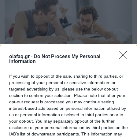
olafaq.gr -
Do Not Process My Personal
Information
Το άλμα σε μια σχέση με προνόμια ελλοχεύει σίγουρα και ορισμένους
If you wish to opt-out of the sale, sharing to third parties, or
κινδύνους. Ίσως να διακινδυνεύετε να χάσετε τη φιλία.
processing of your personal or sensitive information for
targeted advertising by us, please use the below opt-out
Τα μειονεκτήματα
section to confirm your selection. Please note that after your
opt-out request is processed you may continue seeing
Το άλμα σε μια σχέση με προνόμια ελλοχεύει
interest-based ads based on personal information utilized by
us or personal information disclosed to third parties prior to
σίγουρα και ορισμένους κινδύνους.
Ίσως να
your opt-out. You may separately opt-out of the further
διακινδυνεύετε να χάσετε τη φιλία σας
. Ίσως το ένα
disclosure of your personal information by third parties on the
IAB’s list of downstream participants. This information may