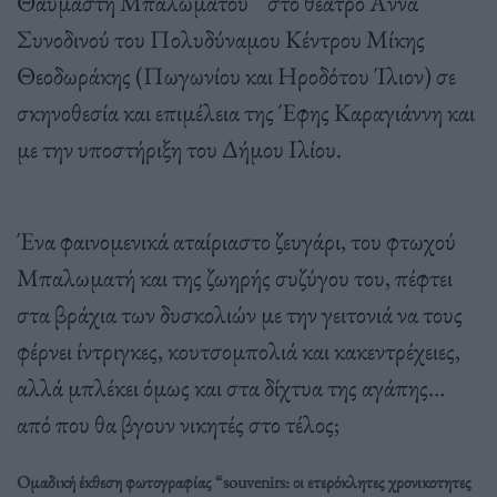
Θαυμαστή Μπαλωματού ” στο θέατρο Άννα
Συνοδινού του Πολυδύναμου Κέντρου Μίκης
Θεοδωράκης (Πωγωνίου και Ηροδότου Ίλιον) σε
σκηνοθεσία και επιμέλεια της Έφης Καραγιάννη και
με την υποστήριξη του Δήμου Ιλίου.
Ένα φαινομενικά αταίριαστο ζευγάρι, του φτωχού
Μπαλωματή και της ζωηρής συζύγου του, πέφτει
στα βράχια των δυσκολιών με την γειτονιά να τους
φέρνει ίντριγκες, κουτσομπολιά και κακεντρέχειες,
αλλά μπλέκει όμως και στα δίχτυα της αγάπης…
από που θα βγουν νικητές στο τέλος;
Ομαδική έκθεση φωτογραφίας “souvenirs: οι ετερόκλητες χρονικοτητες