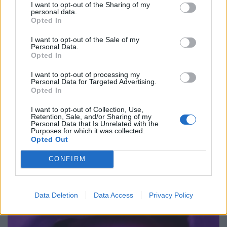
I want to opt-out of the Sharing of my
personal data.
Opted In
Πρόγραμμα Σαββάτου
I want to opt-out of the Sale of my
Personal Data.
Opted In
19:00 Παρουσίαση παραδοσιακών χορών
I want to opt-out of processing my
20:00 Παρουσίαση κρουστών Δυτικής Αφρικής
Personal Data for Targeted Advertising.
Opted In
20:30 Συναυλία με το συγκρότημα των προσφύγων από το Camp
I want to opt-out of Collection, Use,
της Μαλακάσας
Retention, Sale, and/or Sharing of my
Personal Data that Is Unrelated with the
21:00 Συναυλία Jerome Kaluta με την Big Band
Purposes for which it was collected.
Opted Out
Ομαδική έκθεση “Μόρα. Εξομολογήσεις υπνικής παράλυσης”
CONFIRM
Data Deletion
Data Access
Privacy Policy