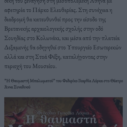
δική του ξενάγηση στη μεσοπολεμική Αθήνα με
αφετηρία το Πάρκο Ελευθερίας. Στη συνέχεια η
διαδρομή θα κατευθυνθεί προς την είσοδο της
Βρετανικής αρχαιολογικής σχολής στην οδό
Σουηδίας στο Κολωνάκι, και μέσα από την πλατεία
Δεξαμενής θα οδηγηθεί στο Υπουργείο Εσωτερικών
αλλά και στη Στοά Φέξη, καταλήγοντας στην
περιοχή του Μουσείου.
”Η Θαυμαστή Μπαλωματού” του Φεδερίκο Γκαρθία Λόρκα στο Θέατρο
Άννα Συνοδινού