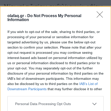
Μέσα από συζητήσεις, προβολές ταινιών, εκθέσεις,
χορούς αλλά και συναυλίες θα αναδειχθεί η
olafaq.gr -
Do Not Process My Personal
Information
φιλοξενία της πόλης του Ταύρου προς τους
συνανθρώπους είτε αυτοί είναι εσωτερικοί
If you wish to opt-out of the sale, sharing to third parties, or
μετανάστες είτε ανήκουν στα σύγχρονα προσφυγικά
processing of your personal or sensitive information for
targeted advertising by us, please use the below opt-out
ρεύματα και να γίνει φανερό ότι μέσω του
section to confirm your selection. Please note that after your
opt-out request is processed you may continue seeing
πολιτισμού και των κοινών εμπειριών οι άνθρωποι
interest-based ads based on personal information utilized by
μπορούν να έρθουν κοντά, να ζήσουν ειρηνικά και με
us or personal information disclosed to third parties prior to
your opt-out. You may separately opt-out of the further
αλληλεγγύη.
disclosure of your personal information by third parties on the
IAB’s list of downstream participants. This information may
also be disclosed by us to third parties on the
IAB’s List of
Downstream Participants
that may further disclose it to other
Οι δράσεις θα πραγματοποιηθούν στο Ίδρυμα
third parties.
Μιχάλης Κακογιάννης και στην πλατεία Εθνικής
Personal Data Processing Opt Outs
Αντίστασης στον Ταύρο.