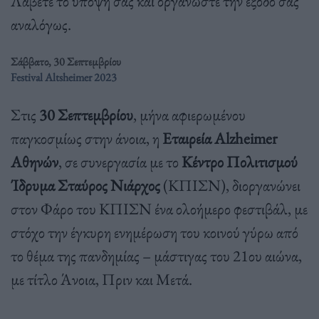
Λάβετέ το υπόψη σας και οργανώστε την έξοδό σας
αναλόγως.
Σάββατο, 30 Σεπτεμβρίου
Festival Altsheimer 2023
Στις
30 Σεπτεμβρίου
, μήνα αφιερωμένου
παγκοσμίως στην άνοια, η
Εταιρεία Alzheimer
Αθηνών
, σε συνεργασία με το
Κέντρο Πολιτισμού
Ίδρυμα Σταύρος Νιάρχος
(ΚΠΙΣΝ), διοργανώνει
στον Φάρο του ΚΠΙΣΝ ένα ολοήμερο φεστιβάλ, με
στόχο την έγκυρη ενημέρωση του κοινού γύρω από
το θέμα της πανδημίας – μάστιγας του 21ου αιώνα,
με τίτλο Άνοια, Πριν και Μετά.