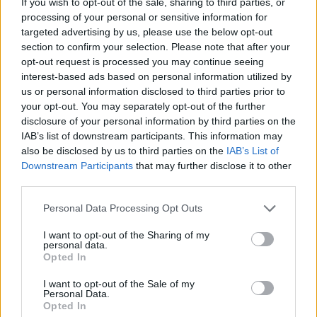
Διάρκεια 123΄
If you wish to opt-out of the sale, sharing to third parties, or
processing of your personal or sensitive information for
targeted advertising by us, please use the below opt-out
section to confirm your selection. Please note that after your
opt-out request is processed you may continue seeing
interest-based ads based on personal information utilized by
us or personal information disclosed to third parties prior to
Little murders | ελληνικός τίτλος: Μικροί
your opt-out. You may separately opt-out of the further
disclosure of your personal information by third parties on the
Δολοφόνοι (1971) του Άλαν Άρκιν
IAB’s list of downstream participants. This information may
Ώρα προβολής: 23:00
also be disclosed by us to third parties on the
IAB’s List of
Downstream Participants
that may further disclose it to other
Διάρκεια 108΄
third parties.
Personal Data Processing Opt Outs
Τρίτη 6 Σεπτεμβρίου
I want to opt-out of the Sharing of my
personal data.
Opted In
I want to opt-out of the Sale of my
Personal Data.
Opted In