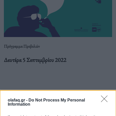
Πρόγραμμα Προβολών
Δευτέρα 5 Σεπτεμβρίου 2022
Τα κουρέλια τραγουδάνε ακόμα (1979) του Νίκου
Νικολαΐδη
olafaq.gr -
Do Not Process My Personal
Information
Ώρα προβολής: 20:00