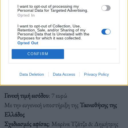
Γλυκιά Συμμορία (1983) του Νίκου Νικολαΐδη
I want to opt-out of processing my
Ώρα προβολής: 20:00
Personal Data for Targeted Advertising.
Opted In
Διάρκεια 154΄
I want to opt-out of Collection, Use,
Retention, Sale, and/or Sharing of my
Personal Data that Is Unrelated with the
Purposes for which it was collected.
Butch Cassidy and the Sundance kid | ελληνικός
Opted Out
τίτλος: Οι δυο ληστές (1969) του Τζορτζ Ρόι Χιλ
CONFIRM
Ώρα προβολής: 23:00
Διάρκεια 110΄
Data Deletion
Data Access
Privacy Policy
Γενική τιμή εισόδου
: 7 ευρώ
Με την ευγενική υποστήριξη της
Ταινιοθήκης της
Ελλάδος
Σχεδιασμός αφίσας
: Μαρίνα Τζάτζο & Δημήτρης