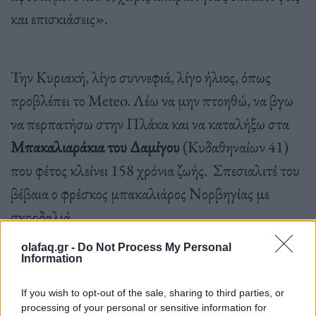
και επισκιάσεις».
Την Κυριακή, λίγο συννεφιά, λίγο ήλιος, όπως
προβλέπει το Meteo. Λέω να μην πτοηθώ, να βγω
να περπατήσω στην Πλάκα και να καταλήξω στα
Μπακαλιαράκια του Δαμίγου
(Κυδαθηναίων 41)
που φέτος κλείνει 158 χρόνια ζωής. Σπεσιαλιτέ του
βέβαια ο φρέσκος μπακαλιάρος Νορβηγίας με
σκορδαλιά.
olafaq.gr -
Do Not Process My Personal
Information
If you wish to opt-out of the sale, sharing to third parties, or
processing of your personal or sensitive information for
Το απόγευμα στις 18:00 θα βρεθώ στην
Κατάληψη