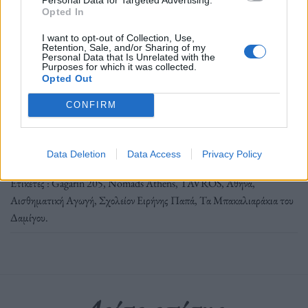
Ακολουθήστε το OLAFAQ
Opted In
στο Google News
I want to opt-out of Collection, Use,
Retention, Sale, and/or Sharing of my
Personal Data that Is Unrelated with the
Purposes for which it was collected.
Opted Out
CONFIRM
Λίνα Ρόκου
Data Deletion
Data Access
Privacy Policy
Ετικέτες :
Gagarin 205
,
Nomads Athens
,
TAVROS
,
Αθήνα
,
Αισθηματική Αγωγή
,
Σχολείον Ειρήνης Παπά
,
Τα Μπακαλιαράκια του
Δαμίγου
.