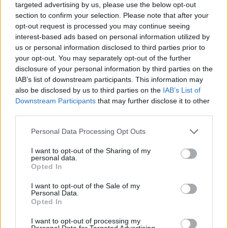
targeted advertising by us, please use the below opt-out
της Σχολής Δραματικής Τέχνης του Εθνικού
section to confirm your selection. Please note that after your
opt-out request is processed you may continue seeing
Θεάτρου
(Σχολείον Ειρήνης Παπά, Λεωφ.
interest-based ads based on personal information utilized by
Αθηνών-Πειραιώς 52) για να παρακολουθήσω τη
us or personal information disclosed to third parties prior to
your opt-out. You may separately opt-out of the further
ταινία «
Τελευταίο σημείωμα
», του
Παντελή
disclosure of your personal information by third parties on the
IAB’s list of downstream participants. This information may
Βούλγαρη
. Εκεί θα είναι και ο σπουδαίος μας
also be disclosed by us to third parties on the
IAB’s List of
σκηνοθέτης, η Ιωάννα Καρυστιάνη και ο Ανδρέας
Downstream Participants
that may further disclose it to other
third parties.
Κωνσταντίνου για να συζητήσουμε, μετά το τέλος
της προβολής, πώς διαμορφώνεται το τοπίο στις
Personal Data Processing Opt Outs
παραστατικές τέχνες μετά το Προεδρικό Διάταγμα
I want to opt-out of the Sharing of my
personal data.
που υποβαθμίζει τις σπουδές των Δραματικών
Opted In
Σχολών. Έχει νόημα να είμαστε εκεί και να
I want to opt-out of the Sale of my
Personal Data.
στηρίξουμε, γιατί χωρίς Τέχνη ζωή δεν βγαίνει.
Opted In
I want to opt-out of processing my
Personal Data for Targeted Advertising.