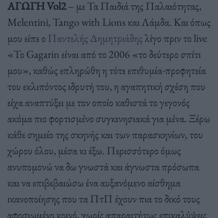
ΑΓΩΓΗ Vol2
– με Τα Παιδιά της Παλαιότητας,
Melentini, Tango with Lions και Λάμδα. Και όπως
μου είπε ο
Παντελής Δημητριάδης
λίγο πριν το live
«Το Gagarin είναι από το 2006 «το δεύτερο σπίτι
μου», καθώς επληρώθη η τότε επιθυμία-προφητεία
του εκλιπόντος ιδρυτή του, η αγαπητική σχέση που
είχα αναπτύξει με τον οποίο καθιστά το γεγονός
ακόμα πιο φορτισμένο συγκινησιακά για μένα. Ξέρω
κάθε σημείο της σκηνής και των παρασκηνίων, του
χώρου όλου, μέσα κι έξω. Περισσότερο όμως
ανυπομονώ να δω γνωστά και άγνωστα πρόσωπα
και να επιβεβαιώσω ένα αυξανόμενο αίσθημα
ικανοποίησης που τα ΠτΠ έχουν πια το δικό τους
αφοσιωμένο κοινό, χωρίς απαραιτήτως επικαλύψεις