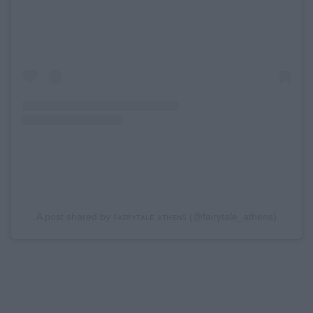
A post shared by ꜰᴀɪʀʏᴛᴀʟᴇ ᴀᴛʜᴇɴꜱ (@fairytale_athens)