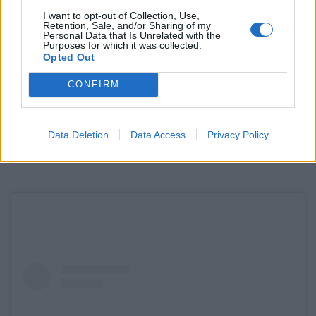
και υπάρχει ακόμη ενώ βρίσκεται υπό ανακαίνιση:
I want to opt-out of Collection, Use,
Retention, Sale, and/or Sharing of my
Personal Data that Is Unrelated with the
νέες ιδέες θα προστεθούν στο μενού και ο εσωτερικός
Purposes for which it was collected.
Opted Out
χώρος θα εναρμονιστεί με την αισθητική του
μαγαζιού του Κέντρου. Στα προσεχή σχέδια του
CONFIRM
Fairytale είναι να επεκταθεί και στην ευρύτερη
Ελλάδα ή γιατί όχι και στο εξωτερικό.
Data Deletion
Data Access
Privacy Policy