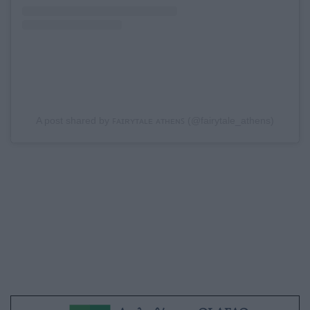
A post shared by ꜰᴀɪʀʏᴛᴀʟᴇ ᴀᴛʜᴇɴꜱ (@fairytale_athens)