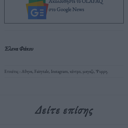
Ακολουθήστε το OLAFAQ
στο Google News
Έλενα Φάκου
Ετικέτες :
Aθηνα
,
Fairytale
,
Instagram
,
κέντρο
,
μαγαζι
,
Ψυρρη
.
Δείτε επίσης