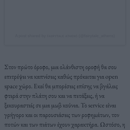
A post shared by ꜰᴀɪʀʏᴛᴀʟᴇ ᴀᴛʜᴇɴꜱ (@fairytale_athens)
Στον πρώτο όροφο, μια ολάνθιστη οροφή θα σου
επιτρέψει να καπνίσεις καθώς πρόκειται για open
space χώρο. Εκεί θα μπορέσεις επίσης να βγάλεις
φτερά στην πλάτη σου και να πετάξεις, ή να
ξεκουραστείς σε μια μωβ κούνια. Το service είναι
γρήγορο και οι παρουσιάσεις των ροφημάτων, τον
ποτών και των πιάτων έχουν χαρακτήρα. Ωστόσο, η