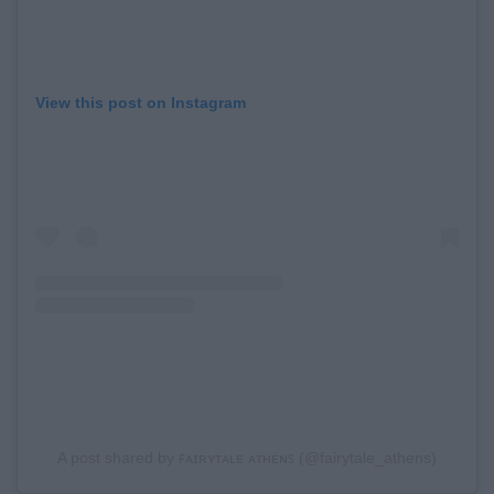
View this post on Instagram
A post shared by ꜰᴀɪʀʏᴛᴀʟᴇ ᴀᴛʜᴇɴꜱ (@fairytale_athens)