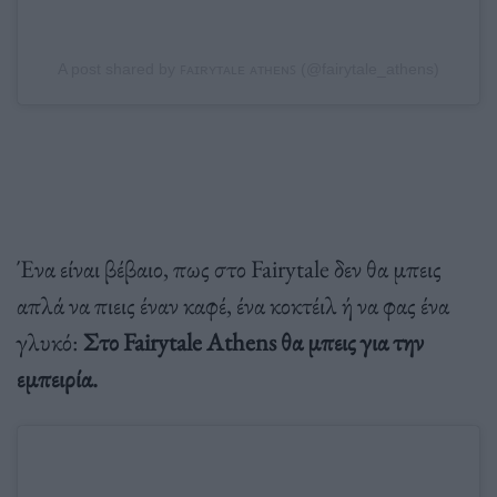
A post shared by ꜰᴀɪʀʏᴛᴀʟᴇ ᴀᴛʜᴇɴꜱ (@fairytale_athens)
Ένα είναι βέβαιο, πως στο Fairytale δεν θα μπεις
απλά να πιεις έναν καφέ, ένα κοκτέιλ ή να φας ένα
γλυκό:
Στο Fairytale Athens θα μπεις για την
εμπειρία.