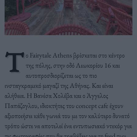
Τ
ο Fairytale Athens βρίσκεται στο κέντρο
της πόλης, στην οδό Λεωκορίου 16 και
αυτοπροσδιορίζεται ως το πιο
ινσταγκραμικό μαγαζί της Αθήνας. Και είναι
αλήθεια. Η Βανέσα Χολέβα και ο Άγγελος
Παπάζογλου, ιδιοκτήτες του concept cafe έχουν
αξιοποιήσει κάθε γωνιά του με τον καλύτερο δυνατό
τρόπο ώστε να αποτελεί ένα εντυπωσιακό ντεκόρ για
τις φωτογραφίες που θα τραβήξεις για το feed των