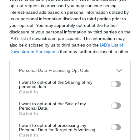
opt-out request is processed you may continue seeing
interest-based ads based on personal information utilized by
us or personal information disclosed to third parties prior to
your opt-out. You may separately opt-out of the further
disclosure of your personal information by third parties on the
IAB’s list of downstream participants. This information may
also be disclosed by us to third parties on the
IAB’s List of
Downstream Participants
that may further disclose it to other
third parties.
Personal Data Processing Opt Outs
A post shared by ꜰᴀɪʀʏᴛᴀʟᴇ ᴀᴛʜᴇɴꜱ (@fairytale_athens)
I want to opt-out of the Sharing of my
personal data.
Opted In
I want to opt-out of the Sale of my
Personal Data.
Opted In
Το legacy του Fairytale Athens είναι ισχυρό. Ανήκει
στην αλυσίδα του ομώνυμου καταστήματος που
I want to opt-out of processing my
Personal Data for Targeted Advertising.
Opted In
άνοιξε αρχικά στην περιοχή της Νέας Φιλαδέλφειας