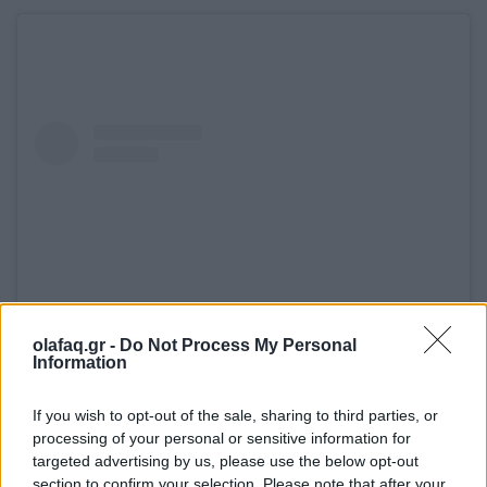
olafaq.gr -
Do Not Process My Personal
Information
View this post on Instagram
If you wish to opt-out of the sale, sharing to third parties, or
processing of your personal or sensitive information for
targeted advertising by us, please use the below opt-out
section to confirm your selection. Please note that after your