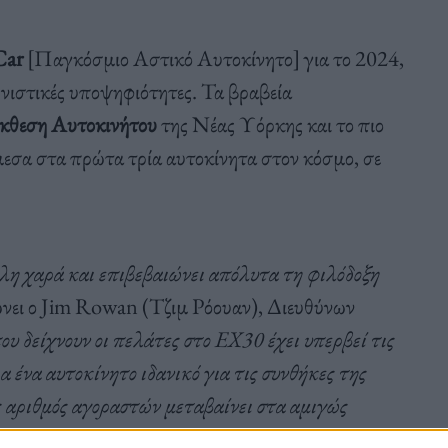
Car
[Παγκόσμιο Αστικό Αυτοκίνητο] για το 2024,
νιστικές υποψηφιότητες. Τα βραβεία
κθεση Αυτοκινήτου
της Νέας Υόρκης και το πιο
εσα στα πρώτα τρία αυτοκίνητα στον κόσμο, σε
λη χαρά και επιβεβαιώνει απόλυτα τη φιλόδοξη
ώνει ο Jim Rowan (Τζιμ Ρόουαν), Διευθύνων
 δείχνουν οι πελάτες στο EX30 έχει υπερβεί τις
α ένα αυτοκίνητο ιδανικό για τις συνθήκες της
ς αριθμός αγοραστών μεταβαίνει στα αμιγώς
το EX30 θα συνεισφέρει σημαντικά στην ανάπτυξή