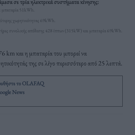
άμεσα σε τρία ηλεκτρικά συστήματα κίνησης:
αι μπαταρία 51kWh.
λύτερης χωρητικότητας 69kWh.
ητήρες συνολικής απόδοσης 428 ίππων (315kW) και μπαταρία 69kWh.
6 km και η μπαταρία του μπορεί να
ητικότητάς της σε λίγο περισσότερο από 25 λεπτά.
ουθήστε το OLAFAQ
oogle News