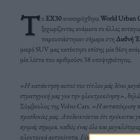
Τ
ο
EX30
ανακηρύχθηκε
World Urban 
ξεχωρίζοντας ανάμεσα σε άλλες ανταγω
παρουσιάστηκαν σήμερα στη
Διεθνή Έ
μικρό SUV μας κατέκτησε επίσης μία θέση ανάμ
μία λίστα που αριθμούσε 38 υποψηφιότητες.
«Η κατάκτηση αυτού του τίτλου μάς δίνει μεγά
στρατηγική μας για την ηλεκτροκίνηση»
, δηλ
Σύμβουλος της Volvo Cars.
«Η ανταπόκριση που
προσδοκίες μας. Αποδεικνύεται ότι πρόκειται γι
αγοράς σήμερα, καθώς ένας όλο και μεγαλύτερο
ηλεκτρικά αυτοκίνητα. Είμαι πεπεισμένος ότι 