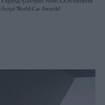
Tο αμιγώς ηλεκτρικό Volvo EX30 κατακτά
ο θεσμό World Car Awards!