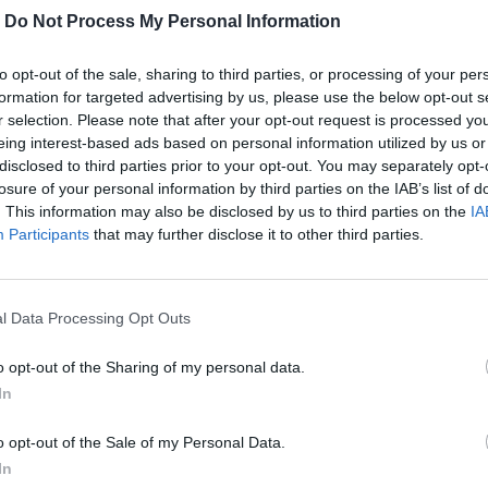
-
Do Not Process My Personal Information
to opt-out of the sale, sharing to third parties, or processing of your per
formation for targeted advertising by us, please use the below opt-out s
r selection. Please note that after your opt-out request is processed y
eing interest-based ads based on personal information utilized by us or
ίρι, αποσπώντας
πλήθος εγκωμίων
και έχει ήδη
disclosed to third parties prior to your opt-out. You may separately opt-
losure of your personal information by third parties on the IAB’s list of
ar of the Year
, το
Small SUV/Crossover of the
. This information may also be disclosed by us to third parties on the
IA
f the Year
από το περιοδικό Top Gear.
Participants
that may further disclose it to other third parties.
των προϊόντων της Volvo, η οποία περιλαμβάνει
l Data Processing Opt Outs
ριδικά μοντέλα
σε πολλές κατηγορίες. Αυτά τα
o opt-out of the Sharing of my personal data.
 την επίτευξη του στόχου της Volvo Cars να
In
οκίνητα έως το 2030.
o opt-out of the Sale of my Personal Data.
In