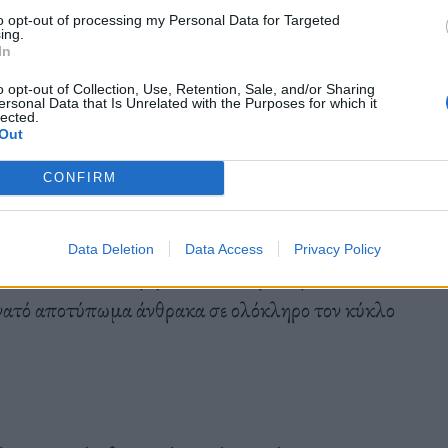
to opt-out of processing my Personal Data for Targeted
ing.
In
α ιδιαίτερα δημοφιλές ανάμεσα στους πελάτες. Με
o opt-out of Collection, Use, Retention, Sale, and/or Sharing
ersonal Data that Is Unrelated with the Purposes for which it
νει να είναι ένα από τα best seller της αυτό το
lected.
Out
CONFIRM
 έχει παρουσιάσει ποτέ
και βασίζεται σε μία ειδικά
Data Deletion
Data Access
Privacy Policy
. Εκτός από τις μηδενικές εκπομπές ρύπων, το
δυνατό αποτύπωμα άνθρακα σε ολόκληρο τον κύκλο