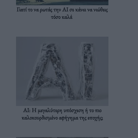
Γιατί το να ρωτάς την AI σε κάνει να νιώθεις
τόσο καλά
AI: Η μεγαλύτερη υπόσχεση ή το πιο
καλοκουρδισμένο αφήγημα της εποχής;