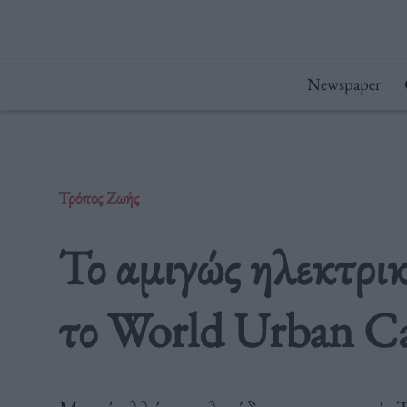
Μετάβαση
στο
περιεχόμενο
Newspaper
Τρόπος Ζωής
Το αμιγώς ηλεκτρικ
το World Urban Ca