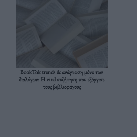
BookTok trends & ανάγνωση μόνο των
διαλόγων: Η viral συζήτηση που εξόργισε
τους βιβλιοφάγους