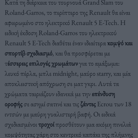
Κατά τη διάρκεια του τουρνουά Grand Slam του
Roland-Garros, το περίπτερο της Renault θα είναι
αφιερωμένο στο ηλεκτρικό Renault 5 E-Tech. Η
ειδική έκδοση Roland-Garros του ηλεκτρικού
Renault 5 E-Tech διαθέτει έναν ιδιαίτερα
κομψό και
σπορτίβ σχεδιασμό
, και θα προσφέρεται με
τ
έσσερεις επιλογές χρωμάτων
για το αμάξωμα:
λευκό πέρλα, μπλε midnight, μαύρο starry, και μία
αποκλειστική απόχρωση σε ματ γκρι. Αυτά τα
χρώματα ταιριάζουν ιδανικά με την
επένδυση
οροφής
σε ασημί σατινέ και τις
ζάντες
Ecrou των 18
ιντσών με μαύρη γυαλιστερή βαφή. Οι ειδικά
σχεδιασμένοι
τροχοί
προσθέτουν μια ακόμη πινελιά
κομψότητας χάρη στο κεντρικό καπάκι της πλήμνης