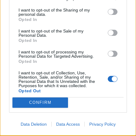
Το Give Me 5, που δημιουργήθηκε από τη Renault
I want to opt-out of the Sharing of my
το 2022 για να προωθήσει την πρόσβαση σε
personal data.
Opted In
αθλητικές δραστηριότητες,
συμβάλλει στην
I want to opt-out of the Sale of my
κατασκευή και ανακαίνιση γηπέδων τένις
στη
Personal Data.
Opted In
Γαλλία, τη Βραζιλία και την Αργεντινή. Στη Γαλλία,
I want to opt-out of processing my
η Renault συνεργάστηκε με το “Fête le Mur” μια
Personal Data for Targeted Advertising.
Opted In
ένωση που ιδρύθηκε από τον πρώην τενίστα
Yannick Noah, για να χρηματοδοτήσει τρία νέα
I want to opt-out of Collection, Use,
Retention, Sale, and/or Sharing of my
Personal Data that Is Unrelated with the
γήπεδα σε μη προνομιούχες γειτονιές στη
Purposes for which it was collected.
Opted Out
Μασσαλία, το Πουατιέ και το Ρουμπέ.
CONFIRM
Οι πέντε πρεσβευτές της Renault συμμετέχουν
Data Deletion
Data Access
Privacy Policy
στην ανάπτυξη αυτής της κοινωνικής πρωτοβουλίας