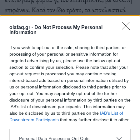
επιφάνεια. Κατά τον ίδιο τρόπο, τα αποκλειστικά
πατάκια σε απόχρωση «red clay» προσθέτουν την
olafaq.gr -
Do Not Process My Personal
τελευταία πινελιά στο εσωτερικό. Τα μαρσπιέ των
Information
θυρών διαθέτουν επένδυση από βουρτσισμένο
If you wish to opt-out of the sale, sharing to third parties, or
αλουμίνιο που έχει επάνω του έναν Σταυρό του
processing of your personal or sensitive information for
Αγίου Ανδρέα, εμπνευσμένο από την αρχιτεκτονική
targeted advertising by us, please use the below opt-out
section to confirm your selection. Please note that after your
του σταδίου Roland-Garros, μαζί με την επιγραφή
opt-out request is processed you may continue seeing
“Roland-Garros Paris”.
interest-based ads based on personal information utilized by
us or personal information disclosed to third parties prior to
your opt-out. You may separately opt-out of the further
disclosure of your personal information by third parties on the
Give Me 5, πρωτοβουλίες και δράσεις για τις
IAB’s list of downstream participants. This information may
also be disclosed by us to third parties on the
IAB’s List of
υποβαθμισμένες γειτονιές
Downstream Participants
that may further disclose it to other
third parties.
Personal Data Processing Opt Outs