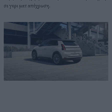
σε γκρι ματ απόχρωση.