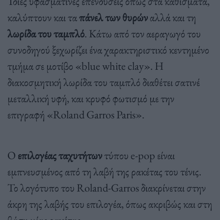
Ίδιες υφασμάτινες επενδύσεις όπως στα καθίσματα,
καλύπτουν και τα
πάνελ των θυρών
αλλά και τη
λωρίδα του ταμπλό
. Κάτω από τον αεραγωγό του
συνοδηγού ξεχωρίζει ένα χαρακτηριστικό κεντημένο
τμήμα σε μοτίβο «blue white clay». Η
διακοσμητική λωρίδα του ταμπλό διαθέτει σατινέ
μεταλλική υφή, και κρυφό φωτισμό με την
επιγραφή «Roland Garros Paris».
Ο
επιλογέας ταχυτήτων
τύπου e-pop είναι
εμπνευσμένος από τη λαβή της ρακέτας του τένις.
Το λογότυπο του Roland-Garros διακρίνεται στην
άκρη της λαβής του επιλογέα, όπως ακριβώς και στη
βάση μίας ρακέτας.