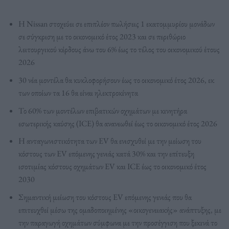
Η Nissan στοχεύει σε επιπλέον πωλήσεις 1 εκατομμυρίου μονάδων
σε σύγκριση με το οικονομικό έτος 2023 και σε περιθώριο
λειτουργικού κέρδους άνω του 6% έως το τέλος του οικονομικού έτους
2026
30 νέα μοντέλα θα κυκλοφορήσουν έως το οικονομικό έτος 2026, εκ
των οποίων τα 16 θα είναι ηλεκτροκίνητα
Το 60% των μοντέλων επιβατικών οχημάτων με κινητήρα
εσωτερικής καύσης (ICE) θα ανανεωθεί έως το οικονομικό έτος 2026
Η ανταγωνιστικότητα των EV θα ενισχυθεί με την μείωση του
κόστους των EV επόμενης γενιάς κατά 30% και την επίτευξη
ισοτιμίας κόστους οχημάτων EV και ICE έως το οικονομικό έτος
2030
Σημαντική μείωση του κόστους EV επόμενης γενιάς που θα
επιτευχθεί μέσω της ομαδοποιημένης «οικογενειακής» ανάπτυξης, με
την παραγωγή οχημάτων σύμφωνα με την προσέγγιση που ξεκινά το