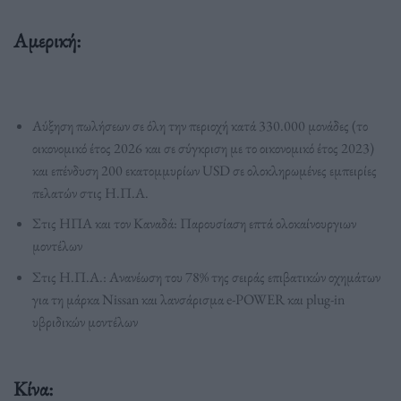
Αμερική:
Αύξηση πωλήσεων σε όλη την περιοχή κατά 330.000 μονάδες (το
οικονομικό έτος 2026 και σε σύγκριση με το οικονομικό έτος 2023)
και επένδυση 200 εκατομμυρίων USD σε ολοκληρωμένες εμπειρίες
πελατών στις Η.Π.Α.
Στις ΗΠΑ και τον Καναδά: Παρουσίαση επτά ολοκαίνουργιων
μοντέλων
Στις Η.Π.Α.: Ανανέωση του 78% της σειράς επιβατικών οχημάτων
για τη μάρκα Nissan και λανσάρισμα e-POWER και plug-in
υβριδικών μοντέλων
Κίνα: