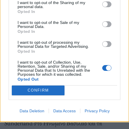
ποικιλότητα διαφόρων εξαρτημάτων να μειωθεί
I want to opt-out of the Sharing of my
personal data.
Opted In
κατά 70% και ο χρόνος ανάπτυξης να μειωθεί κατά
τέσσερις μήνες. Με την υιοθέτηση του modular
I want to opt-out of the Sale of my
Personal Data.
manufacturing, η γραμμή παραγωγής οχημάτων
Opted In
θα μειωθεί, μειώνοντας τον χρόνο παραγωγής ανά
I want to opt-out of processing my
Personal Data for Targeted Advertising.
όχημα κατά 20%.
Opted In
I want to opt-out of Collection, Use,
Retention, Sale, and/or Sharing of my
Personal Data that Is Unrelated with the
Σύμφωνα με το σχέδιο Arc, περισσότερα
Purposes for which it was collected.
Opted Out
εργοστάσια στην Ιαπωνία και στο εξωτερικό θα
CONFIRM
υιοθετήσουν τη φιλοσοφία Nissan Intelligent
Factory, με τα εργοστάσια Oppama και Nissan
Data Deletion
Data Access
Privacy Policy
Motor Kyushu στην Ιαπωνία, το εργοστάσιο του
Sunderland στο Ηνωμένο Βασίλειο και τα