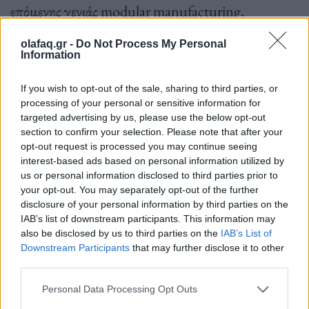
επόμενης γενιάς modular manufacturing,
ομαδοποιημένων προμηθειών, καθώς και
olafaq.gr -
Do Not Process My Personal
καινοτομίες στον τομέα των μπαταριών, η Nissan
Information
στοχεύει να μειώσει το κόστος των EV επόμενης
If you wish to opt-out of the sale, sharing to third parties, or
γενιάς κατά 30% (σε σύγκριση με το τρέχον
processing of your personal or sensitive information for
targeted advertising by us, please use the below opt-out
crossover Ariya) και να επιτύχει ισοτιμία κόστους
section to confirm your selection. Please note that after your
μεταξύ EV και μοντέλων ICE έως το οικονομικό
opt-out request is processed you may continue seeing
interest-based ads based on personal information utilized by
έτος 2030.
us or personal information disclosed to third parties prior to
your opt-out. You may separately opt-out of the further
disclosure of your personal information by third parties on the
IAB’s list of downstream participants. This information may
Μόνο στον τομέα της ανάπτυξης σε «οικογένειες»,
also be disclosed by us to third parties on the
IAB’s List of
το κόστος των επόμενων οχημάτων – εκείνων που
Downstream Participants
that may further disclose it to other
third parties.
αναπτύχθηκαν με βάση το κύριο όχημα της
Personal Data Processing Opt Outs
οικογένειας – μπορεί να μειωθεί κατά 50%, η